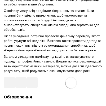
та забезпечити міцне з'єднання.
Особливу увагу слід приділити з'єднанням та стикам. Шви
повинні бути щільно прилеглими, щоб унеможливити
проникнення вологи та бруду. Рекомендується
використовувати спеціальні клеючі склади або герметики для
обробки швів.
Після укладання потрібно провести фінальну перевірку якості
робіт і усунути всі недоліки. Важливо також провести догляд за
новим покриттям згідно з рекомендаціями виробника, щоб
зберегти його привабливий вигляд протягом багатьох років.
Загалом укладання ламінату під камінь вимагає уважного
підходу та професійних навичок. Дотримуючись рекомендацій
та використовуючи якісні матеріали, можна досягти ідеального
результату, який радуватиме око і служитиме довгі роки.
Обговорення