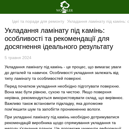
Ідеї та поради для ремонту
Укладання ламінату під камінь: 
Укладання ламінату під камінь:
особливості та рекомендації для
досягнення ідеального результату
5 травня 2024
Укладання ламінату під камінь - це процес, що вимагає уваги
до деталей та навичок. Особливості укладання залежать від
типу ламінату та особливостей поверхні.
Перед початком укладання необхідно підготувати поверхню.
Вона має бути рівною, сухою та чистою. Якщо поверхня
нерівна, рекомендується використовувати склад, що вирівнює.
Важливо також встановити підкладку, яка допоможе
пом'якшити шум та запобігти проникненню вологи.
При укладанні ламінату під камінь необхідно дотримуватися
рекомендацій виробника щодо спрямування укладання та
методу з'єднання планок. Це допоможе уникнути деформації