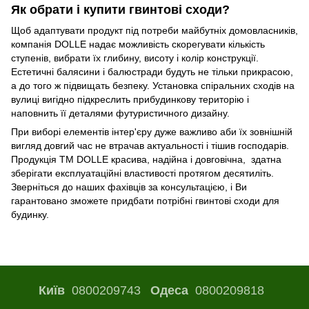
Як обрати і купити гвинтові сходи?
Щоб адаптувати продукт під потреби майбутніх домовласників,
компанія DOLLE надає можливість скорегувати кількість
ступенів, вибрати їх глибину, висоту і колір конструкції.
Естетичні балясини і балюстради будуть не тільки прикрасою,
а до того ж підвищать безпеку. Установка спіральних сходів на
вулиці вигідно підкреслить прибудинкову територію і
наповнить її деталями футуристичного дизайну.
При виборі елементів інтер'єру дуже важливо аби їх зовнішній
вигляд довгий час не втрачав актуальності і тішив господарів.
Продукція TM DOLLE красива, надійна і довговічна, здатна
зберігати експлуатаційні властивості протягом десятиліть.
Зверніться до наших фахівців за консультацією, і Ви
гарантовано зможете придбати потрібні гвинтові сходи для
будинку.
Київ
0800209743
Одеса
0800209818