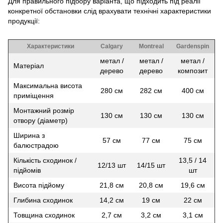
Для правильного підбору варіанта, що підходить під реалії
конкретної обстановки слід врахувати технічні характеристики
продукції:
Характеристики
Calgary
Montreal
Gardenspin
метал /
метал /
метал /
Матеріал
дерево
дерево
композит
Максимальна висота
280 см
282 см
400 см
приміщення
Монтажний розмір
130 см
130 см
130 см
отвору (діаметр)
Ширина з
57 см
77 см
75 см
балюстрадою
Кількість сходинок /
13,5 / 14
12/13 шт
14/15 шт
підйомів
шт
Висота підйому
21,8 см
20,8 см
19,6 см
Глибина сходинок
14,2 см
19 см
22 см
Товщина сходинок
2,7 см
3,2 см
3,1 см