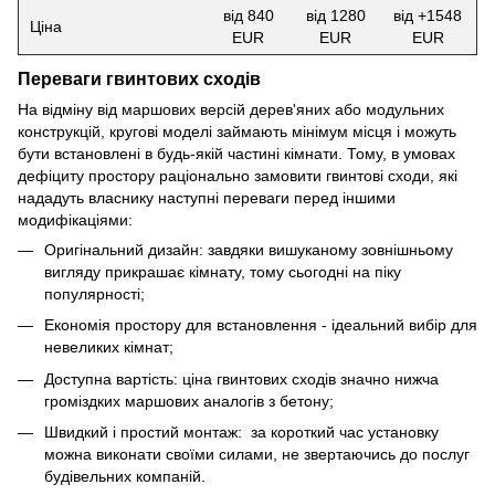
від 840
від 1280
від +1548
Ціна
EUR
EUR
EUR
Переваги гвинтових сходів
На відміну від маршових версій дерев'яних або модульних
конструкцій, кругові моделі займають мінімум місця і можуть
бути встановлені в будь-якій частині кімнати. Тому, в умовах
дефіциту простору раціонально замовити гвинтові сходи, які
нададуть власнику наступні переваги перед іншими
модифікаціями:
Оригінальний дизайн: завдяки вишуканому зовнішньому
вигляду прикрашає кімнату, тому сьогодні на піку
популярності;
Економія простору для встановлення - ідеальний вибір для
невеликих кімнат;
Доступна вартість: ціна гвинтових сходів значно нижча
громіздких маршових аналогів з бетону;
Швидкий і простий монтаж: за короткий час установку
можна виконати своїми силами, не звертаючись до послуг
будівельних компаній.