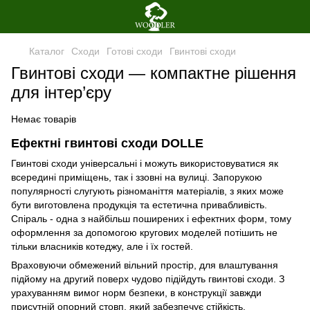
Каталог
Сходи
Готові сходи
Гвинтові сходи
Гвинтові сходи — компактне рішення
для інтер’єру
Немає товарів
Ефектні гвинтові сходи DOLLE
Гвинтові сходи універсальні і можуть використовуватися як
всередині приміщень, так і ззовні на вулиці. Запорукою
популярності слугують різноманіття матеріалів, з яких може
бути виготовлена продукція та естетична привабливість.
Спіраль - одна з найбільш поширених і ефектних форм, тому
оформлення за допомогою кругових моделей потішить не
тільки власників котеджу, але і їх гостей.
Враховуючи обмежений вільний простір, для влаштування
підйому на другий поверх чудово підійдуть гвинтові сходи. З
урахуванням вимог норм безпеки, в конструкції завжди
присутній опорний стовп, який забезпечує стійкість.