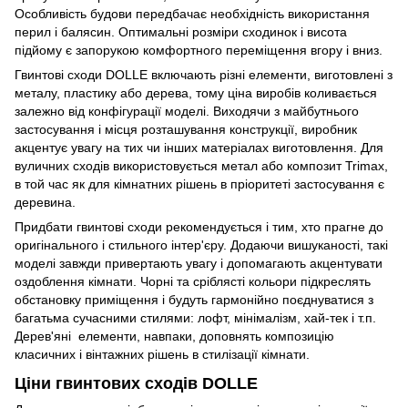
Особливість будови передбачає необхідність використання
перил і балясин. Оптимальні розміри сходинок і висота
підйому є запорукою комфортного переміщення вгору і вниз.
Гвинтові сходи DOLLE включають різні елементи, виготовлені з
металу, пластику або дерева, тому ціна виробів коливається
залежно від конфігурації моделі. Виходячи з майбутнього
застосування і місця розташування конструкції, виробник
акцентує увагу на тих чи інших матеріалах виготовлення. Для
вуличних сходів використовується метал або композит Trimax,
в той час як для кімнатних рішень в пріоритеті застосування є
деревина.
Придбати гвинтові сходи рекомендується і тим, хто прагне до
оригінального і стильного інтер'єру. Додаючи вишуканості, такі
моделі завжди привертають увагу і допомагають акцентувати
оздоблення кімнати. Чорні та сріблясті кольори підкреслять
обстановку приміщення і будуть гармонійно поєднуватися з
багатьма сучасними стилями: лофт, мінімалізм, хай-тек і т.п.
Дерев'яні елементи, навпаки, доповнять композицію
класичних і вінтажних рішень в стилізації кімнати.
Ціни гвинтових сходів DOLLE