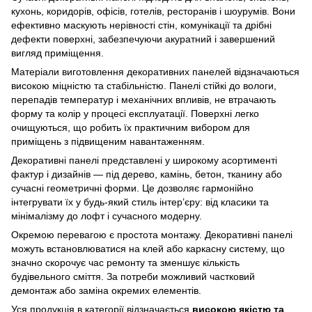
кухонь, коридорів, офісів, готелів, ресторанів і шоурумів. Вони
ефективно маскують нерівності стін, комунікації та дрібні
дефекти поверхні, забезпечуючи акуратний і завершений
вигляд приміщення.
Матеріали виготовлення декоративних панелей відзначаються
високою міцністю та стабільністю. Панелі стійкі до вологи,
перепадів температур і механічних впливів, не втрачають
форму та колір у процесі експлуатації. Поверхні легко
очищуються, що робить їх практичним вибором для
приміщень з підвищеним навантаженням.
Декоративні панелі представлені у широкому асортименті
фактур і дизайнів — під дерево, камінь, бетон, тканину або
сучасні геометричні форми. Це дозволяє гармонійно
інтегрувати їх у будь-який стиль інтер’єру: від класики та
мінімалізму до лофт і сучасного модерну.
Окремою перевагою є простота монтажу. Декоративні панелі
можуть встановлюватися на клей або каркасну систему, що
значно скорочує час ремонту та зменшує кількість
будівельного сміття. За потреби можливий частковий
демонтаж або заміна окремих елементів.
Уся продукція в категорії відзначається
високою якістю та