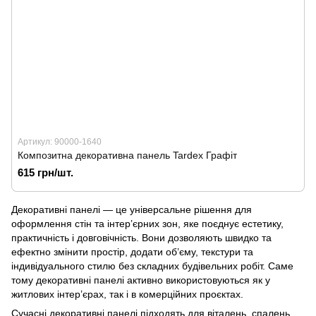
Артикул: 90000-1640
Композитна декоративна панель Tardex Графіт
615 грн/шт.
Декоративні панелі — це універсальне рішення для
оформлення стін та інтер’єрних зон, яке поєднує естетику,
практичність і довговічність. Вони дозволяють швидко та
ефектно змінити простір, додати об’єму, текстури та
індивідуального стилю без складних будівельних робіт. Саме
тому декоративні панелі активно використовуються як у
житлових інтер’єрах, так і в комерційних проєктах.
Сучасні декоративні панелі підходять для віталень, спалень,