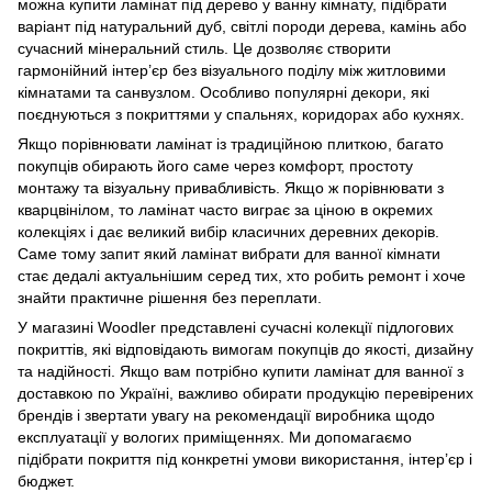
можна купити ламінат під дерево у ванну кімнату, підібрати
варіант під натуральний дуб, світлі породи дерева, камінь або
сучасний мінеральний стиль. Це дозволяє створити
гармонійний інтер’єр без візуального поділу між житловими
кімнатами та санвузлом. Особливо популярні декори, які
поєднуються з покриттями у спальнях, коридорах або кухнях.
Якщо порівнювати ламінат із традиційною плиткою, багато
покупців обирають його саме через комфорт, простоту
монтажу та візуальну привабливість. Якщо ж порівнювати з
кварцвінілом, то ламінат часто виграє за ціною в окремих
колекціях і дає великий вибір класичних деревних декорів.
Саме тому запит який ламінат вибрати для ванної кімнати
стає дедалі актуальнішим серед тих, хто робить ремонт і хоче
знайти практичне рішення без переплати.
У магазині Woodler представлені сучасні колекції підлогових
покриттів, які відповідають вимогам покупців до якості, дизайну
та надійності. Якщо вам потрібно купити ламінат для ванної з
доставкою по Україні, важливо обирати продукцію перевірених
брендів і звертати увагу на рекомендації виробника щодо
експлуатації у вологих приміщеннях. Ми допомагаємо
підібрати покриття під конкретні умови використання, інтер’єр і
бюджет.