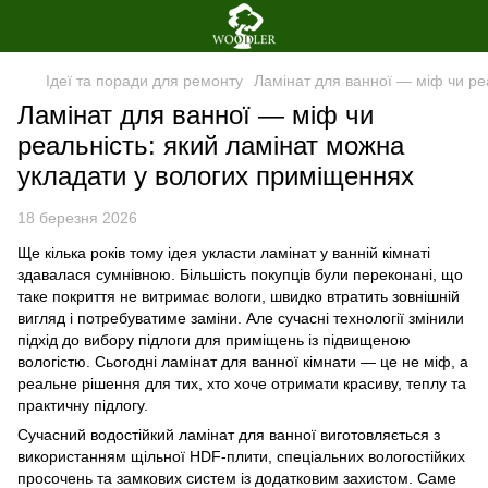
Ідеї та поради для ремонту
Ламінат для ванної — міф чи ре
Ламінат для ванної — міф чи
реальність: який ламінат можна
укладати у вологих приміщеннях
18 березня 2026
Ще кілька років тому ідея укласти ламінат у ванній кімнаті
здавалася сумнівною. Більшість покупців були переконані, що
таке покриття не витримає вологи, швидко втратить зовнішній
вигляд і потребуватиме заміни. Але сучасні технології змінили
підхід до вибору підлоги для приміщень із підвищеною
вологістю. Сьогодні ламінат для ванної кімнати — це не міф, а
реальне рішення для тих, хто хоче отримати красиву, теплу та
практичну підлогу.
Сучасний водостійкий ламінат для ванної виготовляється з
використанням щільної HDF-плити, спеціальних вологостійких
просочень та замкових систем із додатковим захистом. Саме