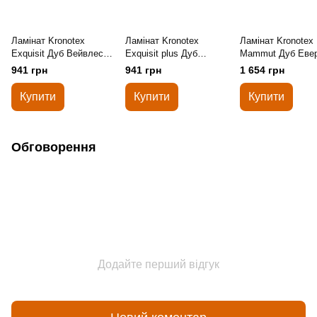
Ламінат Kronotex
Ламінат Kronotex
Ламінат Kronotex
Exquisit Дуб Вейвлес
Exquisit plus Дуб
Mammut Дуб Еве
Натуральный 3004
Портовый Серый 3572
Срібло 3081
941 грн
941 грн
1 654 грн
Купити
Купити
Купити
Обговорення
Додайте перший відгук