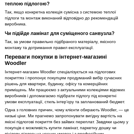
теплою підлогою?
Так, якщо конкретна колекція сумісна з системою теплої
підлоги та монтаж виконаний відповідно до рекомендацій
виробника.
Чи підійде ламінат для суміщеного санвузла?
Так, за умови правильно підібраного матеріалу, якісного
монтажу та дотримання правил експлуатації.
Переваги покупки в інтернет-магазині
Woodler
Інтернет-магазин Woodler спеціалізується на підлогових
покриттях і пропонує покупцям продуманий вибір сучасних
рішень для квартири, будинку, офісу та комерційних
приміщень. Ми працюємо з актуальними колекціями відомих
виробників і допомагаємо підібрати підлогу під конкретні
умови експлуатації, стиль інтер’єру та запланований бюджет.
Одна з головних причин, чому клієнти обирають Woodler, — це
низькі ціни. Ми прагнемо запропонувати вигідну вартість на
якісні підлогові покриття без зайвих переплат. Завдяки цьому у
покупців є можливість купити ламінат, паркетну дошку чи
вінілову підлогу на чесних умовах і з професійним