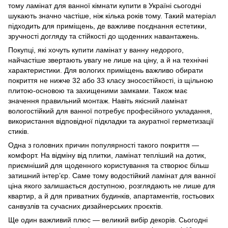
тому ламінат для ванної кімнати купити в Україні сьогодні
шукають значно частіше, ніж кілька років тому. Такий матеріал
підходить для приміщень, де важливе поєднання естетики,
зручності догляду та стійкості до щоденних навантажень.
Покупці, які хочуть купити ламінат у ванну недорого,
найчастіше звертають увагу не лише на ціну, а й на технічні
характеристики. Для вологих приміщень важливо обирати
покриття не нижче 32 або 33 класу зносостійкості, із щільною
плитою-основою та захищеними замками. Також має
значення правильний монтаж. Навіть якісний ламінат
вологостійкий для ванної потребує професійного укладання,
використання відповідної підкладки та акуратної герметизації
стиків.
Одна з головних причин популярності такого покриття —
комфорт. На відміну від плитки, ламінат тепліший на дотик,
приємніший для щоденного користування та створює більш
затишний інтер’єр. Саме тому водостійкий ламінат для ванної
ціна якого залишається доступною, розглядають не лише для
квартир, а й для приватних будинків, апартаментів, гостьових
санвузлів та сучасних дизайнерських проєктів.
Ще один важливий плюс — великий вибір декорів. Сьогодні