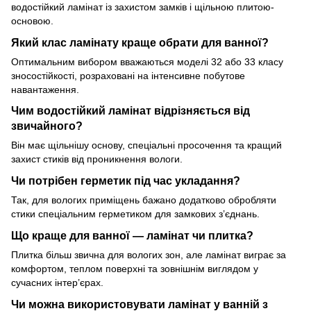
водостійкий ламінат із захистом замків і щільною плитою-
основою.
Який клас ламінату краще обрати для ванної?
Оптимальним вибором вважаються моделі 32 або 33 класу
зносостійкості, розраховані на інтенсивне побутове
навантаження.
Чим водостійкий ламінат відрізняється від
звичайного?
Він має щільнішу основу, спеціальні просочення та кращий
захист стиків від проникнення вологи.
Чи потрібен герметик під час укладання?
Так, для вологих приміщень бажано додатково обробляти
стики спеціальним герметиком для замкових з’єднань.
Що краще для ванної — ламінат чи плитка?
Плитка більш звична для вологих зон, але ламінат виграє за
комфортом, теплом поверхні та зовнішнім виглядом у
сучасних інтер’єрах.
Чи можна використовувати ламінат у ванній з