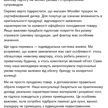
супроводом.
Окремо варто підкреслити, що магазин Woodler працює як
сертифікований дилер. Для покупця це означає впевненість в
оригінальності продукції, відповідності заявлених
характеристик та наявності офіційного походження товару.
Якщо важливо придбати підлогове покриття без ризику
отримати сумнівну продукцію, цей фактор має особливе
значення.
Ще одна перевага — індивідуальна система знижок. Ми
розуміємо, що кожне замовлення має свої особливості: хтось
облаштовує невелику квартиру, хтось робить ремонт у
приватному будинку, а хтось комплектує великий об’єкт. Саме
тому наші менеджери можуть запропонувати персональні
умови покупки залежно від обсягу, бренду та конкретної
колекції.
Ми не просто продаємо товар, а допомагаємо правильно
обрати покриття. Наші консультації базуються на практичному
досвіді, реальних характеристиках матеріалів і розумінні того,
як підлога поводиться у різних приміщеннях. Це особливо
важливо, коли потрібно підібрати ламінат для кухні, ванної,
коридору чи приміщень з підвищеним навантаженням.