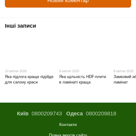
Новий коментар
Інші записи
10 квітня 2026
9 квітня 2026
8 квітня 2026
Яка підлога краще підійде
Яка щільність HDF-плити
Замковий а
для салону краси
в ламінаті краща
ламінат
Київ
0800209743
Одеса
0800209818
Контакти
Повна версія сайту