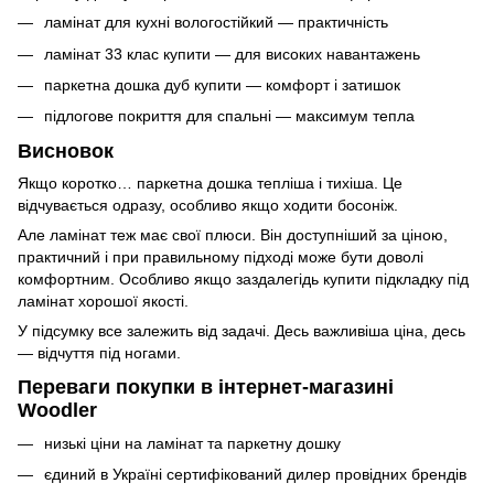
ламінат для кухні вологостійкий — практичність
ламінат 33 клас купити — для високих навантажень
паркетна дошка дуб купити — комфорт і затишок
підлогове покриття для спальні — максимум тепла
Висновок
Якщо коротко… паркетна дошка тепліша і тихіша. Це
відчувається одразу, особливо якщо ходити босоніж.
Але ламінат теж має свої плюси. Він доступніший за ціною,
практичний і при правильному підході може бути доволі
комфортним. Особливо якщо заздалегідь купити підкладку під
ламінат хорошої якості.
У підсумку все залежить від задачі. Десь важливіша ціна, десь
— відчуття під ногами.
Переваги покупки в інтернет-магазині
Woodler
низькі ціни на ламінат та паркетну дошку
єдиний в Україні сертифікований дилер провідних брендів