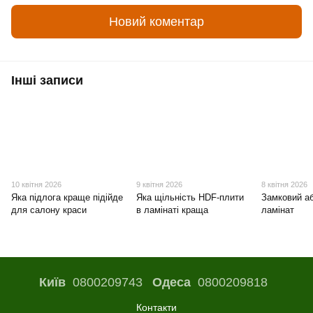
Новий коментар
Інші записи
10 квітня 2026
9 квітня 2026
8 квітня 2026
Яка підлога краще підійде
Яка щільність HDF-плити
Замковий а
для салону краси
в ламінаті краща
ламінат
Київ
0800209743
Одеса
0800209818
Контакти