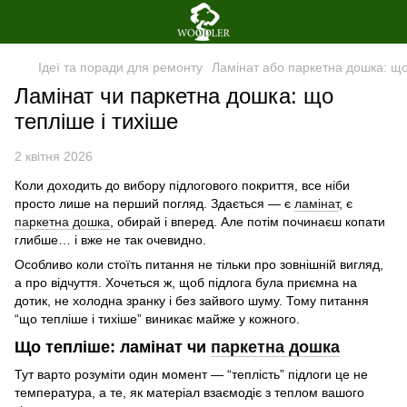
Ідеї та поради для ремонту
Ламінат або паркетна дошка: що
Ламінат чи паркетна дошка: що
тепліше і тихіше
2 квітня 2026
Коли доходить до вибору підлогового покриття, все ніби
просто лише на перший погляд. Здається — є
ламінат
, є
паркетна дошка
, обирай і вперед. Але потім починаєш копати
глибше… і вже не так очевидно.
Особливо коли стоїть питання не тільки про зовнішній вигляд,
а про відчуття. Хочеться ж, щоб підлога була приємна на
дотик, не холодна зранку і без зайвого шуму. Тому питання
“що тепліше і тихіше” виникає майже у кожного.
Що тепліше: ламінат чи
паркетна дошка
Тут варто розуміти один момент — “теплість” підлоги це не
температура, а те, як матеріал взаємодіє з теплом вашого