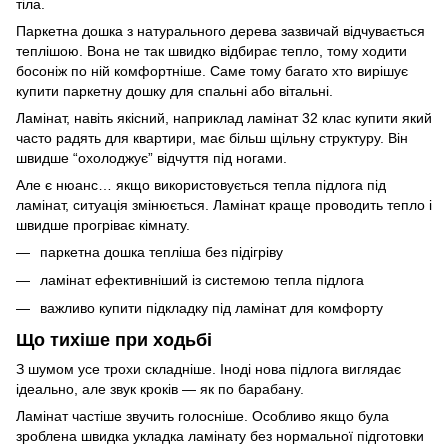
тіла.
Паркетна дошка з натурального дерева зазвичай відчувається
теплішою. Вона не так швидко відбирає тепло, тому ходити
босоніж по ній комфортніше. Саме тому багато хто вирішує
купити паркетну дошку для спальні або вітальні.
Ламінат, навіть якісний, наприклад ламінат 32 клас купити який
часто радять для квартири, має більш щільну структуру. Він
швидше “охолоджує” відчуття під ногами.
Але є нюанс… якщо використовується тепла підлога під
ламінат, ситуація змінюється. Ламінат краще проводить тепло і
швидше прогріває кімнату.
паркетна дошка тепліша без підігріву
ламінат ефективніший із системою тепла підлога
важливо купити підкладку під ламінат для комфорту
Що тихіше при ходьбі
З шумом усе трохи складніше. Іноді нова підлога виглядає
ідеально, але звук кроків — як по барабану.
Ламінат частіше звучить голосніше. Особливо якщо була
зроблена швидка укладка ламінату без нормальної підготовки