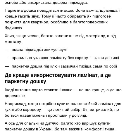
основи або використана дешева підкладка.
Паркетна дошка поводиться інакше. Вона важча, щільніша і
краще гасить звук. Тому її часто обирають як підлогове
покриття для квартири, особливо в багатоповерхових
будинках.
Хоча, якщо чесно, багато залежить не від матеріалу, а від
монтажу.
якісна підкладка знижує шум
правильна укладка ламінату без скрипу — ключ до тиші
паркетна дошка під ключ зазвичай тихіша сама по собі
Де краще використовувати ламінат, а де
паркетну дошку
Іноді питання варто ставити інакше — не що краще, а де що
доречніше.
Наприклад, якщо потрібно купити вологостійкий ламінат для
кухні або коридору — це логічний вибір. Він витривалий, не
боїться навантажень і простіший у догляді.
А ось для спальні чи дитячої багато хто вирішує купити
паркетну дошку в Україні, бо там важливі комфорт і тиша.