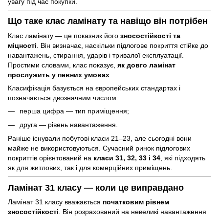
увагу під час покупки.
Що таке клас ламінату та навіщо він потрібен
Клас ламінату — це показник його
зносостійкості та
міцності
. Він визначає, наскільки підлогове покриття стійке до
навантажень, стирання, ударів і тривалої експлуатації.
Простими словами, клас показує,
як довго ламінат
прослужить у певних умовах
.
Класифікація базується на європейських стандартах і
позначається двозначним числом:
перша цифра — тип приміщення;
друга — рівень навантаження.
Раніше існували побутові класи 21–23, але сьогодні вони
майже не використовуються. Сучасний ринок підлогових
покриттів орієнтований на
класи 31, 32, 33 і 34
, які підходять
як для житлових, так і для комерційних приміщень.
Ламінат 31 класу — коли це виправдано
Ламінат 31 класу вважається
початковим рівнем
зносостійкості
. Він розрахований на невеликі навантаження