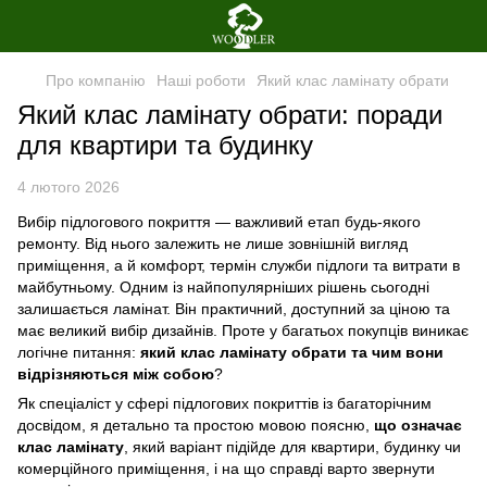
Про компанію
Наші роботи
Який клас ламінату обрати
Який клас ламінату обрати: поради
для квартири та будинку
4 лютого 2026
Вибір підлогового покриття — важливий етап будь-якого
ремонту. Від нього залежить не лише зовнішній вигляд
приміщення, а й комфорт, термін служби підлоги та витрати в
майбутньому. Одним із найпопулярніших рішень сьогодні
залишається ламінат. Він практичний, доступний за ціною та
має великий вибір дизайнів. Проте у багатьох покупців виникає
логічне питання:
який клас ламінату обрати та чим вони
відрізняються між собою
?
Як спеціаліст у сфері підлогових покриттів із багаторічним
досвідом, я детально та простою мовою поясню,
що означає
клас ламінату
, який варіант підійде для квартири, будинку чи
комерційного приміщення, і на що справді варто звернути