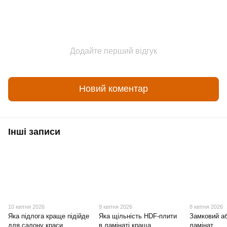
Додайте перший відгук
Новий коментар
Інші записи
10 квітня 2026
9 квітня 2026
8 квітня 2026
Яка підлога краще підійде
Яка щільність HDF-плити
Замковий а
для салону краси
в ламінаті краща
ламінат