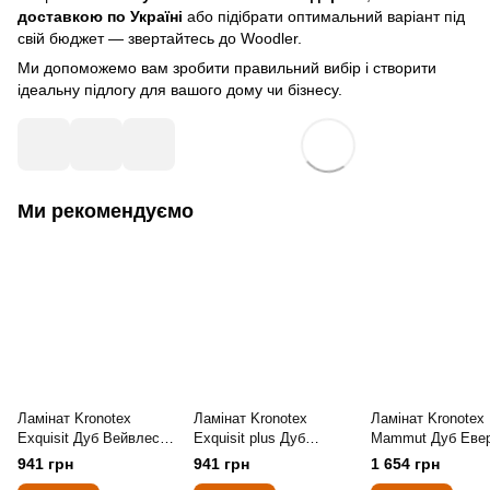
доставкою по Україні
або підібрати оптимальний варіант під
свій бюджет — звертайтесь до Woodler.
Ми допоможемо вам зробити правильний вибір і створити
ідеальну підлогу для вашого дому чи бізнесу.
Ми рекомендуємо
Ламінат Kronotex
Ламінат Kronotex
Ламінат Kronotex
Exquisit Дуб Вейвлес
Exquisit plus Дуб
Mammut Дуб Еве
Натуральный 3004
Портовый Серый 3572
Срібло 3081
941 грн
941 грн
1 654 грн