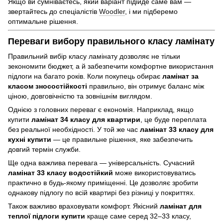
Якщо ви сумніваєтесь, який варіант підійде саме вам —
звертайтесь до спеціалістів
Woodler
, і ми підберемо
оптимальне рішення.
Переваги вибору правильного класу ламінату
Правильний вибір класу ламінату дозволяє не тільки
зекономити бюджет, а й забезпечити комфортне використання
підлоги на багато років. Коли покупець обирає
ламінат за
класом зносостійкості
правильно, він отримує баланс між
ціною, довговічністю та зовнішнім виглядом.
Однією з головних переваг є економія. Наприклад, якщо
купити
ламінат 34 класу для квартири
, це буде переплата
без реальної необхідності. У той же час
ламінат 33 класу для
кухні купити
— це правильне рішення, яке забезпечить
довгий термін служби.
Ще одна важлива перевага — універсальність. Сучасний
ламінат 33 класу водостійкий
може використовуватись
практично в будь-якому приміщенні. Це дозволяє зробити
однакову підлогу по всій квартирі без різниці у покриттях.
Також важливо враховувати комфорт. Якісний
ламінат для
теплої підлоги купити
краще саме серед 32–33 класу,