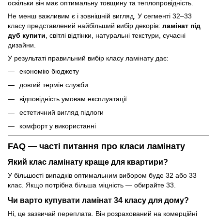
оскільки він має оптимальну товщину та теплопровідність.
Не менш важливим є і зовнішній вигляд. У сегменті 32–33
класу представлений найбільший вибір декорів:
ламінат під
дуб купити
, світлі відтінки, натуральні текстури, сучасні
дизайни.
У результаті правильний вибір класу ламінату дає:
економію бюджету
довгий термін служби
відповідність умовам експлуатації
естетичний вигляд підлоги
комфорт у використанні
FAQ — часті питання про класи ламінату
Який клас ламінату краще для квартири?
У більшості випадків оптимальним вибором буде 32 або 33
клас. Якщо потрібна більша міцність — обирайте 33.
Чи варто купувати ламінат 34 класу для дому?
Ні, це зазвичай переплата. Він розрахований на комерційні