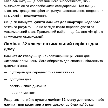
Клас ламінату — це показник його зносостійкості, який
визначається за європейськими стандартами. Чим вищий
клас, тим краще матеріал витримує навантаження, подряпини
та механічні пошкодження.
Якщо ви плануєте
купити ламінат для квартири недорого
,
важливо розуміти, що не завжди варто переплачувати за
максимальний клас. Правильний вибір — це баланс між ціною
та умовами експлуатації.
Ламінат 32 класу: оптимальний варіант для
дому
Ламінат 32 класу
— це найпопулярніше рішення для
житлових приміщень. Його обирають для спалень, віталень та
дитячих кімнат.
підходить для середнього навантаження
доступна ціна
великий вибір дизайнів
простий монтаж
Якщо вам потрібно
купити ламінат 32 класу для спальні
або
ламінат для квартири з доставкою
, це буде найбільш