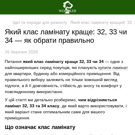
Ідеї та поради для ремонту
Який клас ламінату кращий: 32, 
Який клас ламінату краще: 32, 33 чи
34 — як обрати правильно
26 березня 2026
Питання
який клас ламінату краще 32, 33 чи 34
— одне з
найпоширеніших серед покупців, які планують
купити ламінат
для квартири, будинку або комерційного приміщення. Від
правильного вибору залежить не тільки зовнішній вигляд
підлоги, а й її довговічність, стійкість до зносу та комфорт у
повсякденному використанні.
У цій статті ми детально розберемо,
чим відрізняється
ламінат 32, 33 та 34 класу
, де який варто використовувати, і
який варіант стане оптимальним саме для вашого
приміщення.
Що означає клас ламінату