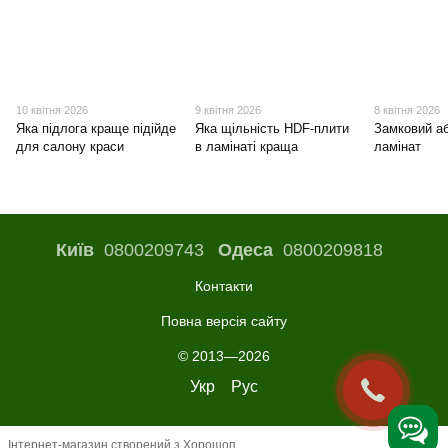
10 квітня 2026
9 квітня 2026
8 квітня 2026
Яка підлога краще підійде
Яка щільність HDF-плити
Замковий а
для салону краси
в ламінаті краща
ламінат
Київ
0800209743
Одеса
0800209818
Контакти
Повна версія сайту
© 2013—2026
Укр
Рус
Інтернет-магазин створений з Хорошоп