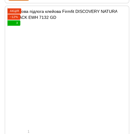
АКЦІЯ
−12%
3
1