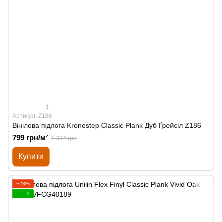
1
Артикул: Z186
Вінілова підлога Kronostep Classic Plank Дуб Ґрейсіл Z186
799 грн/м²
1 334 грн
Купити
−23%
3