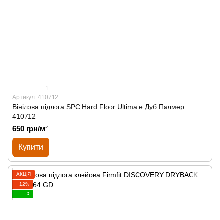
1
Артикул: 410712
Вінілова підлога SPС Hard Floor Ultimate Дуб Палмер
410712
650 грн/м²
Купити
АКЦІЯ
−12%
3