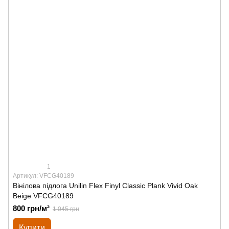
1
Артикул: VFCG40189
Вінілова підлога Unilin Flex Finyl Classic Plank Vivid Oak
Beige VFCG40189
800 грн/м²
1 045 грн
Купити