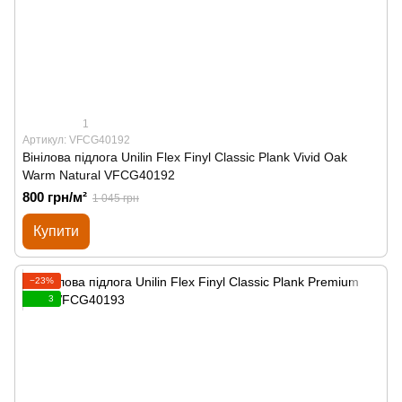
1
Артикул: VFCG40192
Вінілова підлога Unilin Flex Finyl Classic Plank Vivid Oak
Warm Natural VFCG40192
800 грн/м²
1 045 грн
Купити
−23%
3