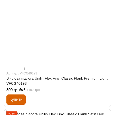
1
Артикул: VFCG40193
Вінілова підлога Unilin Flex Finyl Classic Plank Premium Light
VFCG40193
800 грн/м²
1 045 грн
Купити
−23%