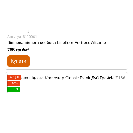
1
Артикул: 6110061
Вінілова підлога клейова Linofloor Fortress Alicante
785 грн/м²
Купити
АКЦІЯ
−40%
3