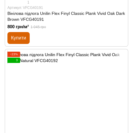
1
Артикул: VFCG40191
Вінілова підлога Unilin Flex Finyl Classic Plank Vivid Oak Dark
Brown VFCG40191
800 грн/м²
1 045 грн
Купити
−23%
3