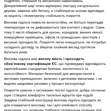
подряпин, стирання та механічних навантажень.
Декоративний шар точно відтворює текстуру натурального
дерева, каменю або бетону, а стабілізуюча основа відповідає
за міцність і геометричну стабільність покриття.
Вінілова підлога повністю вологостійка, не боїться перепадів
температури та не деформується при контакті з водою. Саме
тому її часто обирають для кухонь, коридорів, ванних кімнат,
комерційних приміщень, офісів та громадських просторів з
високою прохідністю. Покриття легко очищується, не потребує
складного догляду та зберігає охайний вигляд протягом
багатьох років.
Вінілова підлога має
високу якість і проходить
обов’язкову сертифікацію ЄС
, що підтверджує відповідність
європейським стандартам безпеки, екологічності та
зносостійкості. Матеріал безпечний для використання в
житлових приміщеннях, включно з дитячими кімнатами, і не
виділяє шкідливих речовин у процесі експлуатації.
Покриття сумісне з системами теплої підлоги, добре поглинає
шум і створює комфортні тактильні відчуття при ходьбі.
Завдяки стабільній конструкції вінілова підлога підходить як
для плаваючого монтажу, так і для клейового способу
укладання, що дозволяє підібрати оптимальне рішення для