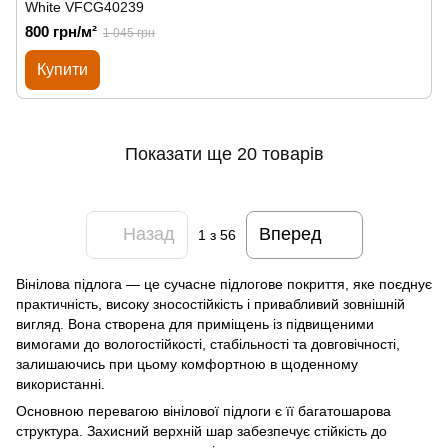
White VFCG40239
800 грн/м²
1 045 грн
Купити
Показати ще 20 товарів
Назад
Вперед
1
з 56
Вінілова підлога — це сучасне підлогове покриття, яке поєднує
практичність, високу зносостійкість і привабливий зовнішній
вигляд. Вона створена для приміщень із підвищеними
вимогами до вологостійкості, стабільності та довговічності,
залишаючись при цьому комфортною в щоденному
використанні.
Основною перевагою вінілової підлоги є її багатошарова
структура. Захисний верхній шар забезпечує стійкість до