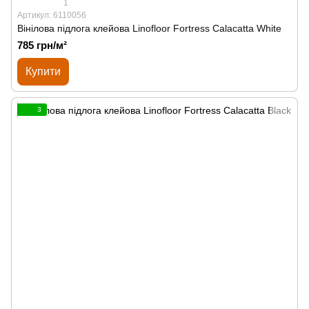
1
Артикул: 6110056
Вінілова підлога клейова Linofloor Fortress Calacatta White
785 грн/м²
Купити
3