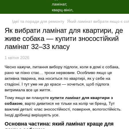
Ідеї та поради для ремонту
Який ламінат вибрати якщо є со
Як вибрати ламінат для квартири, де
живе собака — купити зносостійкий
ламінат 32–33 класу
1 квітня 2026
Чесно кажучи, питання вибору підлоги, коли в домі є собака,
рано чи пізно стає… трохи нервовим. Особливо якщо це
активна тварина, яка носиться по квартирі, як у себе на
стадіоні. І тут уже не до краси — хочеться, щоб підлога
витримала все це життя.
Тому якщо ви плануєте
купити ламінат
для квартири з
собакою
, варто дивитися не тільки на колір чи бренд. Тут
важливі деталі: клас зносостійкості, поверхня, вологостійкість.
Іноді дрібниці вирішують усе.
Основна частина: який ламінат краще для