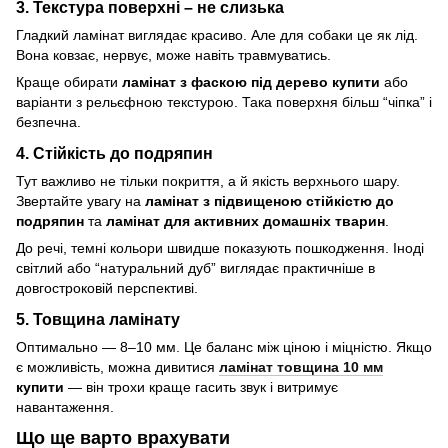
3. Текстура поверхні – не слизька
Гладкий ламінат виглядає красиво. Але для собаки це як лід.
Вона ковзає, нервує, може навіть травмуватись.
Краще обирати
ламінат з фаскою під дерево купити
або
варіанти з рельєфною текстурою. Така поверхня більш “чіпка” і
безпечна.
4. Стійкість до подряпин
Тут важливо не тільки покриття, а й якість верхнього шару.
Звертайте увагу на
ламінат з підвищеною стійкістю до
подряпин
та
ламінат для активних домашніх тварин
.
До речі, темні кольори швидше показують пошкодження. Іноді
світлий або “натуральний дуб” виглядає практичніше в
довгостроковій перспективі.
5. Товщина ламінату
Оптимально — 8–10 мм. Це баланс між ціною і міцністю. Якщо
є можливість, можна дивитися
ламінат товщина 10 мм
купити
— він трохи краще гасить звук і витримує
навантаження.
Що ще варто врахувати