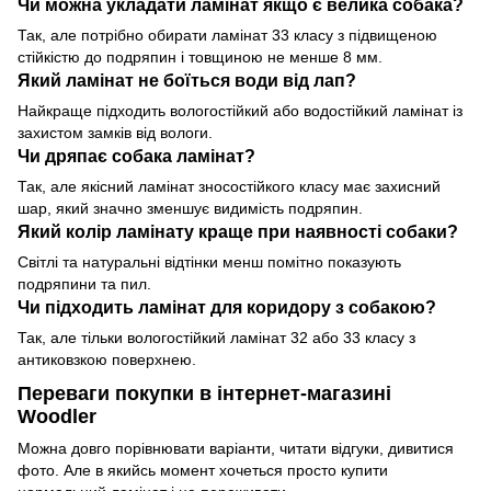
Чи можна укладати ламінат якщо є велика собака?
Так, але потрібно обирати ламінат 33 класу з підвищеною
стійкістю до подряпин і товщиною не менше 8 мм.
Який ламінат не боїться води від лап?
Найкраще підходить вологостійкий або водостійкий ламінат із
захистом замків від вологи.
Чи дряпає собака ламінат?
Так, але якісний ламінат зносостійкого класу має захисний
шар, який значно зменшує видимість подряпин.
Який колір ламінату краще при наявності собаки?
Світлі та натуральні відтінки менш помітно показують
подряпини та пил.
Чи підходить ламінат для коридору з собакою?
Так, але тільки вологостійкий ламінат 32 або 33 класу з
антиковзкою поверхнею.
Переваги покупки в інтернет-магазині
Woodler
Можна довго порівнювати варіанти, читати відгуки, дивитися
фото. Але в якийсь момент хочеться просто купити