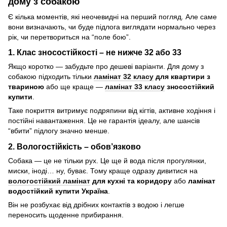
дому з собакою
Є кілька моментів, які неочевидні на перший погляд. Але саме
вони визначають, чи буде підлога виглядати нормально через
рік, чи перетвориться на “поле бою”.
1. Клас зносостійкості – не нижче 32 або 33
Якщо коротко — забудьте про дешеві варіанти. Для дому з
собакою підходить тільки
ламінат 32 класу
для квартири з
твариною
або ще краще —
ламінат 33 класу
зносостійкий
купити
.
Таке покриття витримує подряпини від кігтів, активне ходіння і
постійні навантаження. Це не гарантія ідеалу, але шансів
“вбити” підлогу значно менше.
2. Вологостійкість – обов’язково
Собака — це не тільки рух. Це ще й вода після прогулянки,
миски, іноді… ну, буває. Тому краще одразу дивитися на
вологостійкий ламінат
для кухні та коридору
або
ламінат
водостійкий купити Україна
.
Він не розбухає від дрібних контактів з водою і легше
переносить щоденне прибирання.