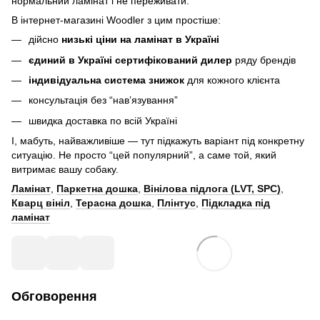
нормальний ламінат і не переживати.
В інтернет-магазині Woodler з цим простіше:
дійсно
низькі ціни на ламінат в Україні
єдиний в Україні сертифікований дилер
ряду брендів
індивідуальна система знижок
для кожного клієнта
консультація без “нав’язування”
швидка доставка по всій Україні
І, мабуть, найважливіше — тут підкажуть варіант під конкретну
ситуацію. Не просто “цей популярний”, а саме той, який
витримає вашу собаку.
Ламінат
,
Паркетна дошка
,
Вінілова підлога (LVT, SPC)
,
Кварц вініл
,
Терасна дошка
,
Плінтус
,
Підкладка під
ламінат
Обговорення