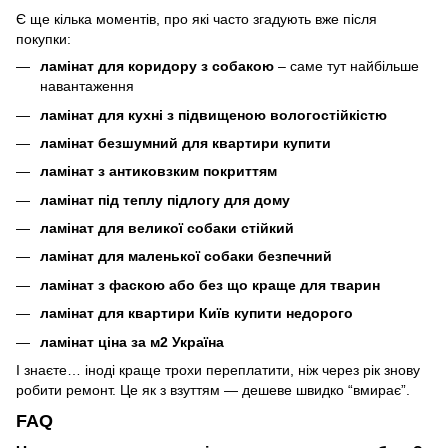
Є ще кілька моментів, про які часто згадують вже після
покупки:
ламінат для коридору з собакою
– саме тут найбільше
навантаження
ламінат для кухні з підвищеною вологостійкістю
ламінат безшумний для квартири купити
ламінат з антиковзким покриттям
ламінат під теплу підлогу для дому
ламінат для великої собаки стійкий
ламінат для маленької собаки безпечний
ламінат з фаскою або без що краще для тварин
ламінат для квартири Київ купити недорого
ламінат ціна за м2 Україна
І знаєте… іноді краще трохи переплатити, ніж через рік знову
робити ремонт. Це як з взуттям — дешеве швидко “вмирає”.
FAQ