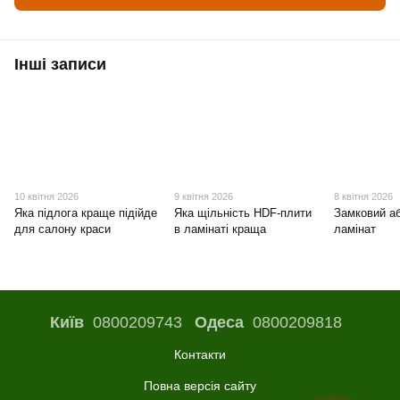
Інші записи
10 квітня 2026
9 квітня 2026
8 квітня 2026
Яка підлога краще підійде
Яка щільність HDF-плити
Замковий а
для салону краси
в ламінаті краща
ламінат
Київ
0800209743
Одеса
0800209818
Контакти
Повна версія сайту