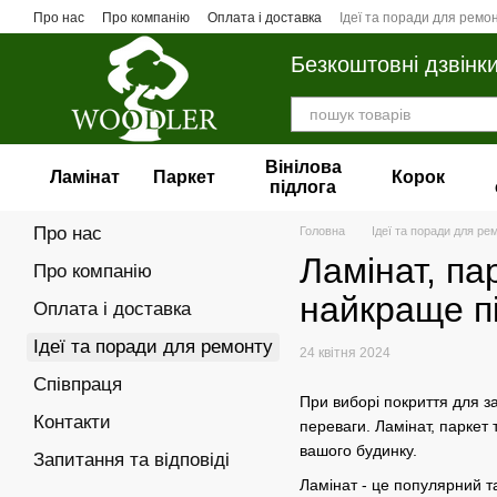
Перейти до основного контенту
Про нас
Про компанію
Оплата і доставка
Ідеї та поради для ремо
Безкоштовні дзвінк
Вінілова
Ламінат
Паркет
Корок
пiдлога
Про нас
Головна
Ідеї та поради для ре
Ламінат, па
Про компанію
найкраще пі
Оплата і доставка
Ідеї та поради для ремонту
24 квітня 2024
Співпраця
При виборі покриття для за
Контакти
переваги. Ламінат, паркет
вашого будинку.
Запитання та відповіді
Ламінат - це популярний та