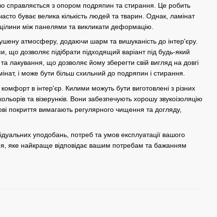
дово справляється з опором подряпин та стирання. Це робить
асто буває велика кількість людей та тварин. Однак, ламінат
 щілини між панелями та викликати деформацію.
глушену атмосферу, додаючи шарм та вишуканість до інтер'єру.
ми, що дозволяє підібрати підходящий варіант під будь-який
та лакування, що дозволяє йому зберегти свій вигляд на довгі
інат, і може бути більш схильний до подряпин і стирання.
 комфорт в інтер'єр. Килими можуть бути виготовлені з різних
кольорів та візерунків. Вони забезпечують хорошу звукоізоляцію
ові покриття вимагають регулярного чищення та догляду,
відуальних уподобань, потреб та умов експлуатації вашого
ення, яке найкраще відповідає вашим потребам та бажанням