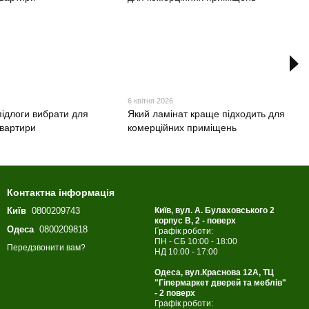
6 квітня 2026
підлоги вибрати для
Який ламінат краще підходить для
квартири
комерційних приміщень
Контактна інформація
Київ
0800209743
Київ, вул. А. Булаховського 2
корпус B, 2 - поверх
Одеса
0800209818
Графік роботи:
ПН - СБ 10:00 - 18:00
Передзвонити вам?
НД 10:00 - 17:00
Одеса, вул.Краснова 12А, ТЦ
"Гіпермаркет дверей та меблів"
- 2 поверх
Графік роботи: