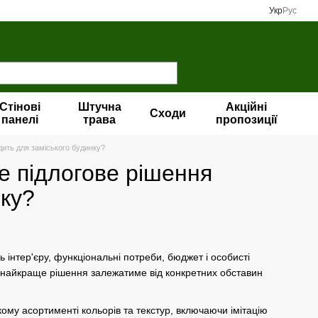
Укр
Рус
Стінові
Штучна
Акційні
Сходи
панелі
трава
пропозиції
дить для заміського будинку?
ке підлогове рішення
нку?
 інтер'єру, функціональні потреби, бюджет і особисті
 і найкраще рішення залежатиме від конкретних обставин
кому асортименті кольорів та текстур, включаючи імітацію