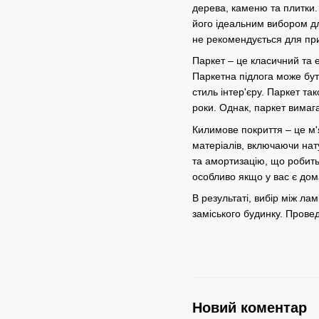
дерева, каменю та плитки.
його ідеальним вибором дл
не рекомендується для пр
Паркет – це класичний та 
Паркетна підлога може бути
стиль інтер'єру. Паркет т
роки. Однак, паркет вимаг
Килимове покриття – це м'я
матеріалів, включаючи нату
та амортизацію, що робить
особливо якщо у вас є дома
В результаті, вибір між л
заміського будинку. Прове
Новий коментар