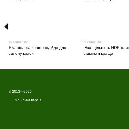
10 квітня 2026
9 квітня 2026
Яка підлога краще підійде для
Яка щільність HDF-плит
салону краси
ламінаті краща
© 2013—2026
Мобільна версія