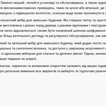
 Ламінат міцний, легкий в установці та обслуговуванні, а також чу
я високонавантажених приміщень, таких як кухня або вітальня, де ч
иміщень з підвищеною вологістю, оскільки вода може проникнути в
елегантний вибір для заміських будинків. Він створює теплу та при
 виготовлена з різних порід дерева з різними відтінками і текстура
акож легко відновлюється і може бути оновлений шляхом шліфування 
ає більш ретельного догляду та регулярного обслуговування, ніж лам
кий та затишний вибір для заміського будинку, який додає тепло та
ральні та синтетичні волокна, та доступні у широкому асортименті 
 їх ідеальним вибором для спальні та дитячих кімнат. Однак, килим
шні тварини чи алергії.
амінатом, паркетом та килимовим покриттям залежить від ваших інди
діть ретельне вивчення всіх варіантів та виберіть те підлогове ріш