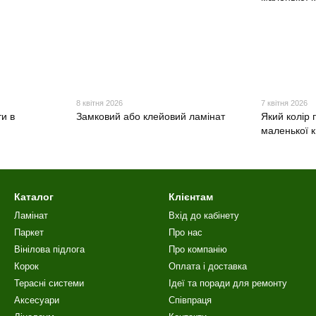
8 квітня 2026
7 квітня 2026
и в
Замковий або клейовий ламінат
Який колір 
маленької 
Каталог
Клієнтам
Ламінат
Вхід до кабінету
Паркет
Про нас
Вінілова пiдлога
Про компанію
Корок
Оплата і доставка
Терасні системи
Ідеї та поради для ремонту
Аксесуари
Співпраця