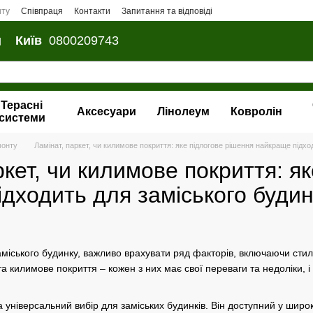
нту
Співпраця
Контакти
Запитання та відповіді
и
Київ
0800209743
Терасні
Аксесуари
Лінолеум
Ковролін
системи
монту
Ламінат, паркет, чи килимове покриття: яке підлогове рішення найкраще підхо
ркет, чи килимове покриття: я
дходить для заміського буди
міського будинку, важливо врахувати ряд факторів, включаючи стиль
 та килимове покриття – кожен з них має свої переваги та недоліки,
 універсальний вибір для заміських будинків. Він доступний у широ