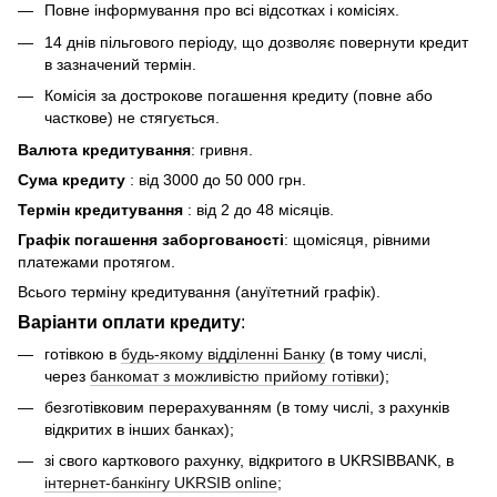
Повне інформування про всі відсотках і комісіях.
14 днів пільгового періоду, що дозволяє повернути кредит
в зазначений термін.
Комісія за дострокове погашення кредиту (повне або
часткове) не стягується.
Валюта кредитування
: гривня.
Сума кредиту
: вiд 3000 до 50 000 грн.
Термін кредитування
: вiд 2 до 48 місяців.
Графік погашення заборгованості
: щомісяця, рівними
платежами протягом.
Всього терміну кредитування (ануїтетний графік).
Варіанти оплати кредиту
:
готівкою в
будь-якому відділенні Банку
(в тому числі,
через
банкомат з можливістю прийому готівки
);
безготівковим перерахуванням (в тому числі, з рахунків
відкритих в інших банках);
зі свого карткового рахунку, відкритого в UKRSIBBANK, в
інтернет-банкінгу UKRSIB online
;