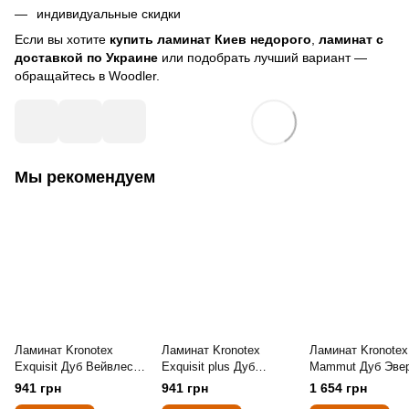
индивидуальные скидки
Если вы хотите
купить ламинат Киев недорого
,
ламинат с
доставкой по Украине
или подобрать лучший вариант —
обращайтесь в Woodler.
Мы рекомендуем
Ламинат Kronotex
Ламинат Kronotex
Ламинат Kronotex
Exquisit Дуб Вейвлес
Exquisit plus Дуб
Mammut Дуб Эве
Натуральний 3004
Портовий Серий 3572
Серебро 3081
941 грн
941 грн
1 654 грн