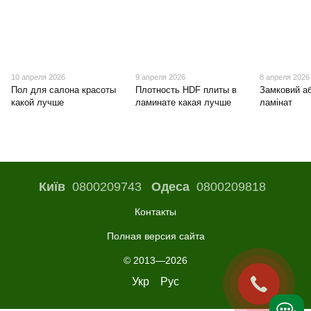
10 апреля 2026
9 апреля 2026
8 апреля 2026
Пол для салона красоты
Плотность HDF плиты в
Замковий а
какой лучше
ламинате какая лучше
ламінат
Київ
0800209743
Одеса
0800209818
Контакты
Полная версия сайта
© 2013—2026
Укр
Рус