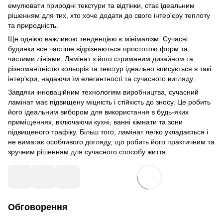
емулювати природні текстури та відтінки, стає ідеальним
рішенням для тих, хто хоче додати до свого інтер'єру теплоту
та природність.
Ще однією важливою тенденцією є мінімалізм. Сучасні
будинки все частіше відрізняються простотою форм та
чистими лініями. Ламінат з його стриманим дизайном та
різноманітністю кольорів та текстур ідеально вписується в такі
інтер'єри, надаючи їм елегантності та сучасного вигляду.
Завдяки інноваційним технологіям виробництва, сучасний
ламінат має підвищену міцність і стійкість до зносу. Це робить
його ідеальним вибором для використання в будь-яких
приміщеннях, включаючи кухні, ванні кімнати та зони
підвищеного трафіку. Більш того, ламінат легко укладається і
не вимагає особливого догляду, що робить його практичним та
зручним рішенням для сучасного способу життя.
Обговорення