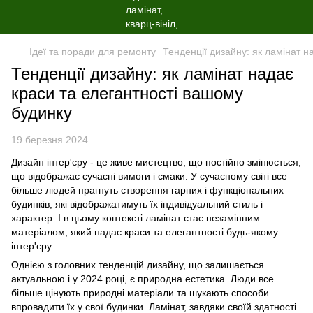
Ідеї та поради для ремонту
Тенденції дизайну: як ламінат н
Тенденції дизайну: як ламінат надає
краси та елегантності вашому
будинку
19 березня 2024
Дизайн інтер'єру - це живе мистецтво, що постійно змінюється,
що відображає сучасні вимоги і смаки. У сучасному світі все
більше людей прагнуть створення гарних і функціональних
будинків, які відображатимуть їх індивідуальний стиль і
характер. І в цьому контексті ламінат стає незамінним
матеріалом, який надає краси та елегантності будь-якому
інтер'єру.
Однією з головних тенденцій дизайну, що залишається
актуальною і у 2024 році, є природна естетика. Люди все
більше цінують природні матеріали та шукають способи
впровадити їх у свої будинки. Ламінат, завдяки своїй здатності