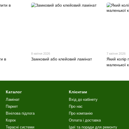
8 квітня 2026
7 квітня 2026
и в
Замковий або клейовий ламінат
Який колір 
маленької 
Каталог
Клієнтам
Ламінат
Вхід до кабінету
Паркет
Про нас
Вінілова пiдлога
Про компанію
Корок
Оплата і доставка
Терасні системи
Ідеї та поради для ремонту