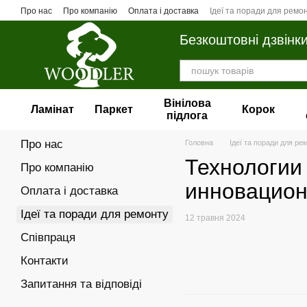
Перейти до основного контенту
Про нас
Про компанію
Оплата і доставка
Ідеї та поради для ремо
Безкоштовні дзвінк
Вінілова
Ламінат
Паркет
Корок
пiдлога
Про нас
Головна
Ідеї та поради для ре
Технологии
Про компанію
инновацио
Оплата і доставка
Ідеї та поради для ремонту
12 травня 2024
Співпраця
Контакти
Запитання та відповіді