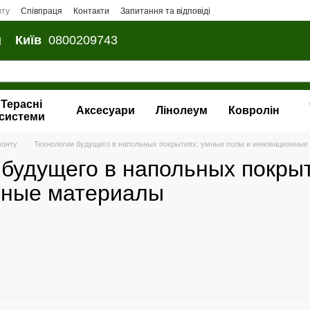
нту
Співпраця
Контакти
Запитання та відповіді
и
Київ
0800209743
Терасні
Аксесуари
Лінолеум
Ковролін
системи
монту
Технологии будущего в напольных покрытиях: умные полы и инновационные
 будущего в напольных покры
нные материалы