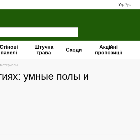
Укр
Рус
Стінові
Штучна
Акційні
Сходи
панелі
трава
пропозиції
 материалы
тиях: умные полы и