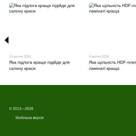
10 квітня 2026
9 квітня 2026
Яка підлога краще підійде для
Яка щільність HDF-плит
салону краси
ламінаті краща
© 2013—2026
Мобільна версія