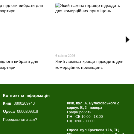
6 квітня 2026
підлоги вибрати для
Який ламінат краще підходить для
квартири
комерційних приміщень
Контактна інформація
Київ
0800209743
Київ, вул. А. Булаховського 2
корпус B, 2 - поверх
Одеса
0800209818
Графік роботи:
ПН - СБ 10:00 - 18:00
Передзвонити вам?
НД 10:00 - 17:00
Одеса, вул.Краснова 12А, ТЦ