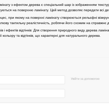
мінату з ефектом дерева є спеціальний шар із зображенням тексту
есуються на поверхню ламінату. Цей метод дозволяє передати всі де
роцес, при якому на поверхні ламінату створюються рельєфні візеру
ткову тактильну реалістичність, роблячи його схожим на справжнє 
ів і ефектів відтінків: Для створення природного виду дерева ламінат
ії кольору та відтінків, що характерні для натурального дерева.
Увійти за допомогою