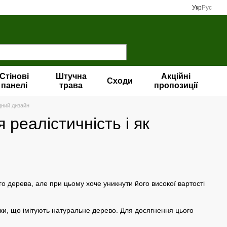
Укр
Рус
Стінові
Штучна
Акційні
Сходи
панелі
трава
пропозиції
ідний дизайн
 реалістичність і як
го дерева, але при цьому хоче уникнути його високої вартості
нки, що імітують натуральне дерево. Для досягнення цього