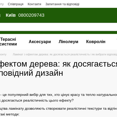
нту
Співпраця
Контакти
Запитання та відповіді
и
Київ
0800209743
Терасні
Аксесуари
Лінолеум
Ковролін
системи
монту
Ламінат з ефектом дерева: як досягається реалістичність і як вибрати відпов
фектом дерева: як досягається
повідний дизайн
 це популярний вибір для тих, хто цінує красу та тепло натурально
к досягається реалістичність цього ефекту?
ицтва ламінату дозволяють створювати реалістичні текстури та відті
акі методи: