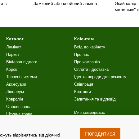
и в
Замковий або клейовий ламінат
Який колір 
маленької 
Каталог
Клієнтам
Ламінат
Вхід до кабінету
Паркет
Про нас
Вінілова пiдлога
Про компанію
Корок
Оплата і доставка
Терасні системи
Ідеї та поради для ремонту
Аксесуари
Співпраця
Лінолеум
Контакти
Ковролін
Запитання та відповіді
Стінові панелі
Ми в соцмережах
Штучна трава
Сходи
Акційні пропозиції
Погодитися
ожуть відрізнятись від діючих!