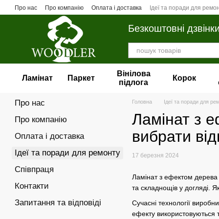
Перейти до основного контенту
Про нас
Про компанію
Оплата і доставка
Ідеї та поради для ремо
Безкоштовні дзвінк
Вінілова
Ламінат
Паркет
Корок
пiдлога
Про нас
Головна
Ідеї та поради для ре
Ламінат з е
Про компанію
вибрати від
Оплата і доставка
Ідеї та поради для ремонту
17 березня 2024
Співпраця
Ламінат з ефектом дерева -
Контакти
та складнощів у догляді. Я
Запитання та відповіді
Сучасні технології виробн
ефекту використовуються т