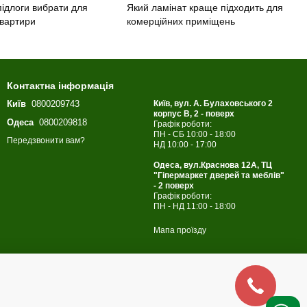
підлоги вибрати для
Який ламінат краще підходить для
квартири
комерційних приміщень
Контактна інформація
Київ
0800209743
Київ, вул. А. Булаховського 2
корпус B, 2 - поверх
Одеса
0800209818
Графік роботи:
ПН - СБ 10:00 - 18:00
Передзвонити вам?
НД 10:00 - 17:00
Одеса, вул.Краснова 12А, ТЦ
"Гіпермаркет дверей та меблів"
- 2 поверх
Графік роботи:
ПН - НД 11:00 - 18:00
Мапа проїзду