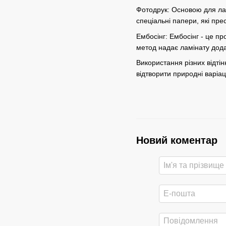
Фотодрук: Основою для ла
спеціальні папери, які пр
Ембосінг: Ембосінг - це п
метод надає ламінату дода
Використання різних відтінк
відтворити природні варіац
Новий коментар