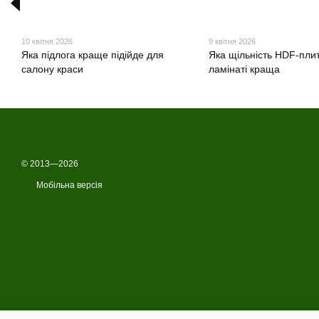
10 квітня 2026
9 квітня 2026
Яка підлога краще підійде для
Яка щільність HDF-плит
салону краси
ламінаті краща
© 2013—2026
Мобільна версія