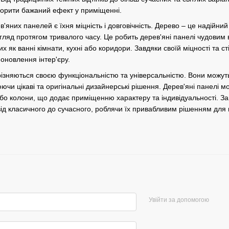
ворити бажаний ефект у приміщенні.
яних панелей є їхня міцність і довговічність. Дерево – це надійни
вигляд протягом тривалого часу. Це робить дерев'яні панелі чудови
х як ванні кімнати, кухні або коридори. Завдяки своїй міцності та с
оновлення інтер'єру.
дрізняються своєю функціональністю та універсальністю. Вони можуть
ючи цікаві та оригінальні дизайнерські рішення. Дерев'яні панелі
і або колони, що додає приміщенню характеру та індивідуальності. За
 від класичного до сучасного, роблячи їх привабливим рішенням для
Увійти за допомогою