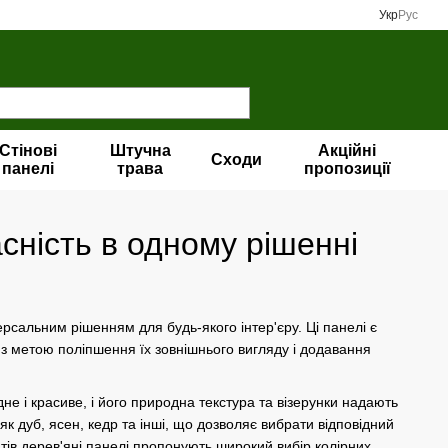
Укр
Рус
Стінові
Штучна
Акційні
Сходи
панелі
трава
пропозиції
асність в одному рішенні
ерсальним рішенням для будь-якого інтер'єру. Ці панелі є
з метою поліпшення їх зовнішнього вигляду і додавання
е і красиве, і його природна текстура та візерунки надають
 як дуб, ясен, кедр та інші, що дозволяє вибрати відповідний
антів дерев'яні панелі пропонують широкий вибір колірних