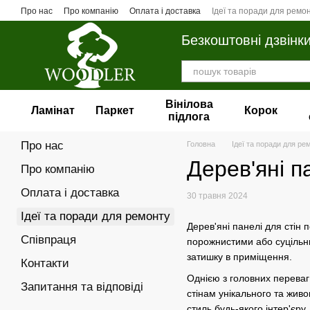
Перейти до основного контенту
Про нас
Про компанію
Оплата і доставка
Ідеї та поради для ремо
Безкоштовні дзвінк
Вінілова
Ламінат
Паркет
Корок
пiдлога
Про нас
Головна
Ідеї та поради для ре
Дерев'яні п
Про компанію
Оплата і доставка
30 травня 2024
Ідеї та поради для ремонту
Дерев'яні панелі для стін 
Співпраця
порожнистими або суцільни
затишку в приміщення.
Контакти
Однією з головних переваг
Запитання та відповіді
стінам унікального та живог
стиль будь-якого інтер'єру