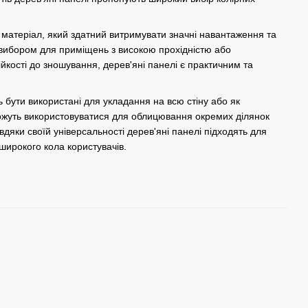
й матеріал, який здатний витримувати значні навантаження та
м вибором для приміщень з високою прохідністю або
тійкості до зношування, дерев'яні панелі є практичним та
 бути використані для укладання на всю стіну або як
 можуть використовуватися для облицювання окремих ділянок
вдяки своїй універсальності дерев'яні панелі підходять для
 широкого кола користувачів.