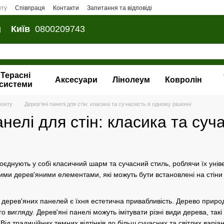
нту
Співпраця
Контакти
Запитання та відповіді
и
Київ
0800209743
Терасні
Аксесуари
Лінолеум
Ковролін
системи
монту
Дерев'яні панелі для стін: класика та сучасність в одному рішенні
анелі для стін: класика та суч
поєднують у собі класичний шарм та сучасний стиль, роблячи їх унів
ми дерев'яними елементами, які можуть бути встановлені на стіни 
 дерев'яних панелей є їхня естетична привабливість. Дерево природн
о вигляду. Дерев'яні панелі можуть імітувати різні види дерева, такі
. Від традиційних темних відтінків до більш сучасних та світлих варі