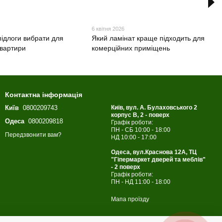
6 квітня 2026
підлоги вибрати для
Який ламінат краще підходить для
квартири
комерційних приміщень
Контактна інформація
Київ
0800209743
Київ, вул. А. Булаховського 2
корпус B, 2 - поверх
Одеса
0800209818
Графік роботи:
ПН - СБ 10:00 - 18:00
Передзвонити вам?
НД 10:00 - 17:00
Одеса, вул.Краснова 12А, ТЦ
"Гіпермаркет дверей та меблів"
- 2 поверх
Графік роботи:
ПН - НД 11:00 - 18:00
Мапа проїзду