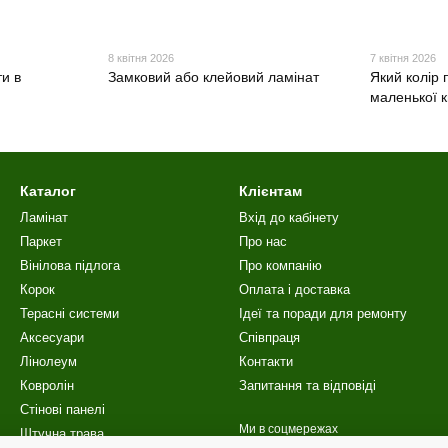
8 квітня 2026
7 квітня 2026
и в
Замковий або клейовий ламінат
Який колір 
маленької 
Каталог
Клієнтам
Ламінат
Вхід до кабінету
Паркет
Про нас
Вінілова пiдлога
Про компанію
Корок
Оплата і доставка
Терасні системи
Ідеї та поради для ремонту
Аксесуари
Співпраця
Лінолеум
Контакти
Ковролін
Запитання та відповіді
Стінові панелі
Ми в соцмережах
Штучна трава