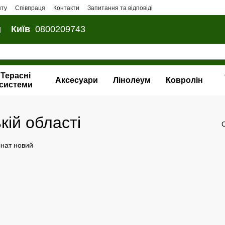
нту
Співпраця
Контакти
Запитання та відповіді
и
Київ
0800209743
Терасні
Аксесуари
Лінолеум
Ковролін
системи
кій області