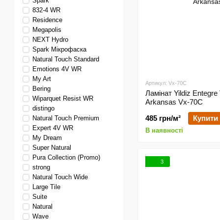
Spark
832-4 WR
Residence
Megapolis
NEXT Hydro
Spark Мікрофаска
Natural Touch Standard
Emotions 4V WR
My Art
Артикул: Vx-70C
Bering
Ламінат Yildiz Entegre 
Wiparquet Resist WR
Arkansas Vx-70C
distingo
485 грн/м²
Купити
Natural Touch Premium
Expert 4V WR
В наявності
My Dream
Super Natural
Pura Collection (Promo)
3
strong
Natural Touch Wide
Large Tile
Suite
Natural
Wave