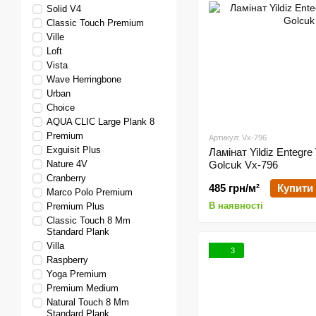
Solid V4
Classic Touch Premium
Ville
Loft
Vista
Wave Herringbone
Urban
Choice
AQUA CLIC Large Plank 8
Premium
Артикул: Vx-796
Exguisit Plus
Ламінат Yildiz Entegre 
Nature 4V
Golcuk Vx-796
Cranberry
485 грн/м²
Купити
Marco Polo Premium
В наявності
Premium Plus
Classic Touch 8 Mm
Standard Plank
Villa
3
Raspberry
Yoga Premium
Premium Medium
Natural Touch 8 Mm
Standard Plank