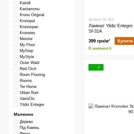
Kaindl
Kastamonu
Krono Original
Артикул: SF-31A
Kronopol
Ламінат Yildiz Entegre
Kronospan
Sf-31A
Kronotex
Meister
399 грн/м²
Купити
My Floor
В наявності
MyStep
MyStyle
Oster Wald
3
Red Click
Room Flooring
Rooms
Ter Hurne
Urban floor
VarioClic
Yildiz Entegre
Малюнок
Дерево
Під Камінь
Фешн