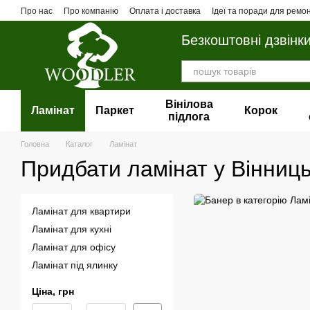
Перейти до основного контенту
Про нас
Про компанію
Оплата і доставка
Ідеї та поради для ремо
Безкоштовні дзвінк
Вінілова
Ламінат
Паркет
Корок
пiдлога
Головна
Каталог
Ламінат
Придбати ламінат у Вінниць
Ламінат для квартири
Ламінат для кухні
Ламінат для офісу
Ламінат під ялинку
Ціна, грн
Від Ціна, грн
До Ціна, грн