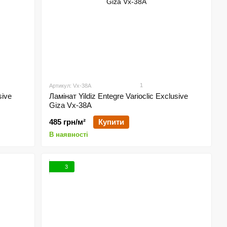
1
Артикул: Vx-38A
sive
Ламінат Yildiz Entegre Varioclic Exclusive
Giza Vx-38A
485 грн/м²
Купити
В наявності
3