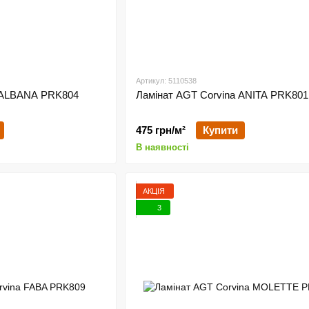
Артикул: 5110538
a ALBANA PRK804
Ламінат AGT Corvina ANITA PRK801
475 грн/м²
Купити
В наявності
АКЦІЯ
3