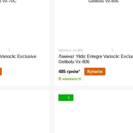
1
1
Артикул: Vx-806
Varioclic Exclusive
Ламінат Yildiz Entegre Varioclic Exclu
Gelibolu Vx-806
485 грн/м²
Купити
В наявності
3