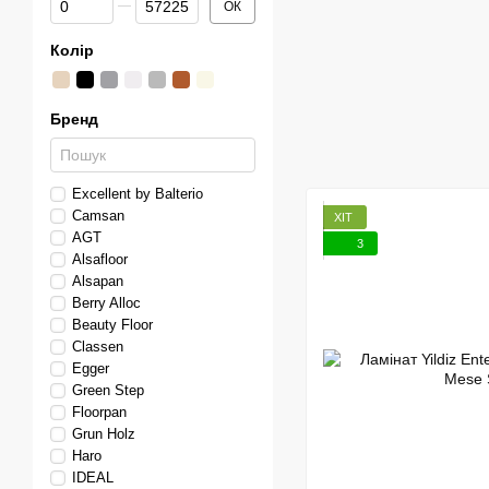
ОК
Колір
Бренд
Excellent by Balterio
Сamsan
ХІТ
AGT
3
Alsafloor
Alsapan
Berry Alloc
Beauty Floor
Classen
Egger
Green Step
Floorpan
Grun Holz
Haro
IDEAL