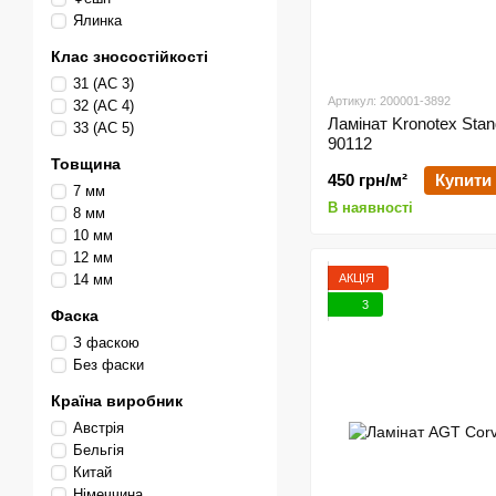
Ялинка
Клас зносостійкості
31 (АС 3)
Артикул: 200001-3892
32 (АС 4)
Ламінат Kronotex Stan
33 (АС 5)
90112
Товщина
450 грн/м²
Купити
7 мм
В наявності
8 мм
10 мм
12 мм
АКЦІЯ
14 мм
3
Фаска
З фаскою
Без фаски
Країна виробник
Австрія
Бельгія
Китай
Німеччина