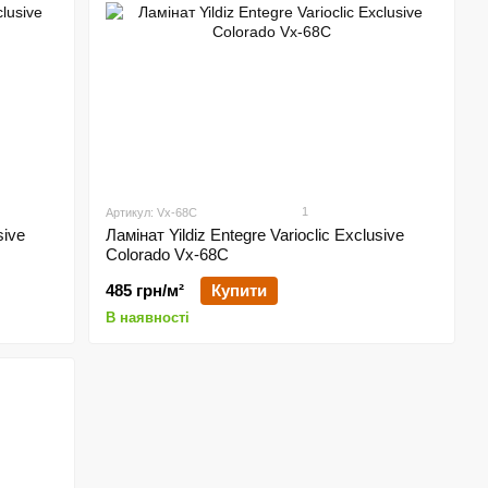
1
Артикул: Vx-68C
sive
Ламінат Yildiz Entegre Varioclic Exclusive
Сolorado Vx-68C
485 грн/м²
Купити
В наявності