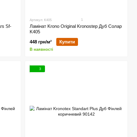
1
Артикул: K405
rs Sf-
Ламінат Krono Original Kronostep Дуб Солар
K405
448 грн/м²
Купити
В наявності
3