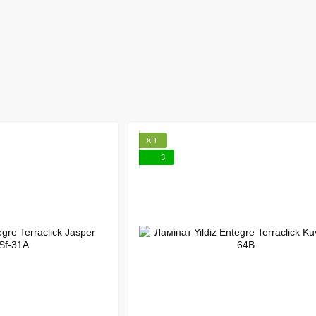
ХІТ
3