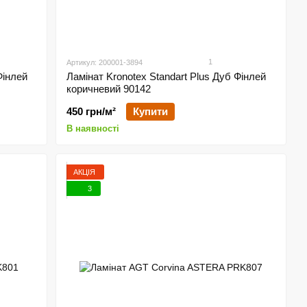
1
Артикул: 200001-3894
Фінлей
Ламінат Kronotex Standart Plus Дуб Фінлей
коричневий 90142
450 грн/м²
Купити
В наявності
АКЦІЯ
3