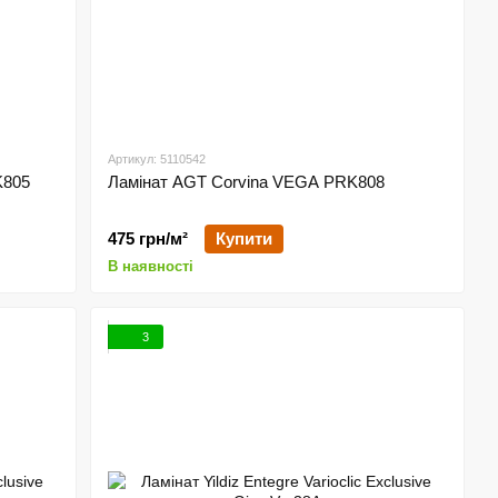
Артикул: 5110542
K805
Ламінат AGT Corvina VEGA PRK808
475 грн/м²
Купити
В наявності
3