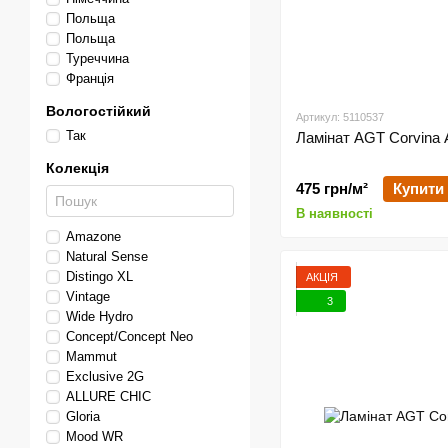
Польща
Польща
Туреччина
Франція
Вологостійкий
Артикул: 5110537
Так
Ламінат AGT Corvin
Колекція
475 грн/м²
Купити
В наявності
Amazone
Natural Sense
Distingo XL
АКЦІЯ
Vintage
3
Wide Hydro
Concept/Concept Neo
Mammut
Exclusive 2G
ALLURE CHIC
Gloria
Mood WR