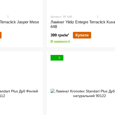
1
1
Артикул: SF-64B
 Terraclick Jasper Mese
Ламінат Yildiz Entegre Terraclick Kuva
64B
399 грн/м²
Купити
В наявності
3