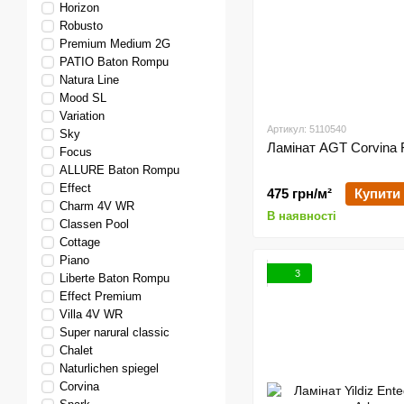
Horizon
Robusto
Premium Medium 2G
PATIO Baton Rompu
Natura Line
Mood SL
Variation
Артикул: 5110540
Sky
Ламінат AGT Corvina
Focus
ALLURE Baton Rompu
Effect
475 грн/м²
Купити
Charm 4V WR
В наявності
Classen Pool
Cottage
Piano
3
Liberte Baton Rompu
Effect Premium
Villa 4V WR
Super narural classic
Chalet
Naturlichen spiegel
Corvina