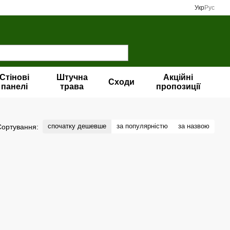
Укр
Рус
Стінові
Штучна
Акційні
Сходи
панелі
трава
пропозиції
спочатку дешевше
за популярністю
за назвою
Сортування: