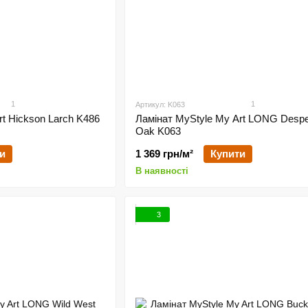
1
1
Артикул: K063
rt Hickson Larch K486
Ламінат MyStyle My Art LONG Desp
Oak K063
и
1 369 грн/м²
Купити
В наявності
3