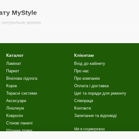
ату MyStyle
 натуральне дерево
32 та 33
ин та стирання
амкова система Click
Каталог
Клієнтам
ю підлогою
Ламінат
Вхід до кабінету
Паркет
Про нас
Вінілова пiдлога
Про компанію
 ті, хто шукає
якісний ламінат за доступною ціною
зі стильним з
Корок
Оплата і доставка
 ламінату MyStyle
Терасні системи
Ідеї та поради для ремонту
Аксесуари
Співпраця
Лінолеум
Контакти
Ковролін
Запитання та відповіді
артний або подовжений
Стінові панелі
ана під дерево
Ми в соцмережах
Штучна трава
ски
Сходи