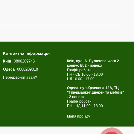
Контактна інформація
Київ
0800209743
Київ, вул. А. Булаховського 2
корпус B, 2 - поверх
Одеса
0800209818
Графік роботи:
ПН - СБ 10:00 - 18:00
овнішнім виглядом.
Передзвонити вам?
НД 10:00 - 17:00
Одеса, вул.Краснова 12А, ТЦ
"Гіпермаркет дверей та меблів"
- 2 поверх
Графік роботи:
ПН - НД 11:00 - 18:00
Мапа проїзду