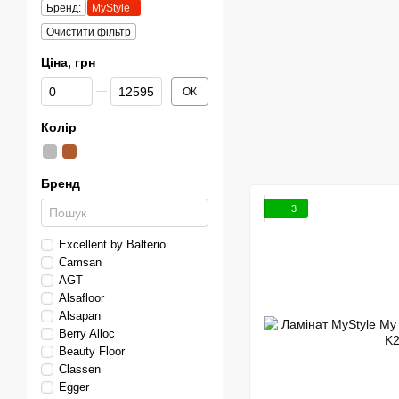
Бренд:
MyStyle
Очистити фільтр
Ціна, грн
Від Ціна, грн
До Ціна, грн
ОК
Колір
Бренд
3
Excellent by Balterio
Сamsan
AGT
Alsafloor
Alsapan
Berry Alloc
Beauty Floor
Classen
Egger