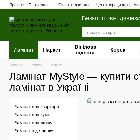
Перейти до основного контенту
Про нас
Про компанію
Оплата і доставка
Ідеї та поради для ремо
Безкоштовні дзвінк
Вінілова
Ламінат
Паркет
Корок
пiдлога
Головна
Каталог
Ламінат
Ламінат MyStyle — купити с
ламінат в Україні
Ламінат для квартири
Ламінат для кухні
Ламінат для офісу
Ламінат під ялинку