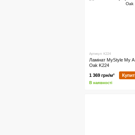
Артикул: K224
Ламінат MyStyle My A
Oak K224
1 369 грн/м²
Купит
В наявності