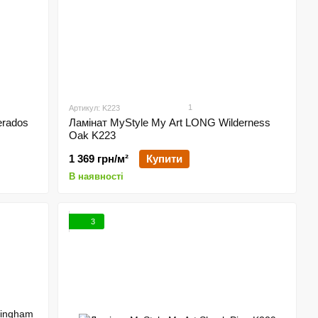
1
Артикул: K223
erados
Ламінат MyStyle My Art LONG Wilderness
Oak K223
1 369 грн/м²
Купити
В наявності
3