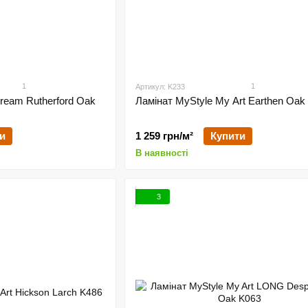
1
1
Артикул: K233
ream Rutherford Oak
Ламінат MyStyle My Art Earthen Oak
и
1 259 грн/м²
Купити
В наявності
3