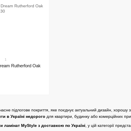
1
ream Rutherford Oak
асне підлогове покриття, яке поєднує актуальний дизайн, хорошу зно
ити в Україні недорого
для квартири, будинку або комерційних пр
и ламінат MyStyle з доставкою по Україні
, у цій категорії предс