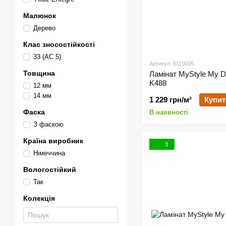
Малюнок
Дерево
Клас зносостійкості
33 (АС 5)
Артикул: 5110005
Товщина
Ламінат MyStyle My D
K488
12 мм
14 мм
1 229 грн/м²
Купит
Фаска
В наявності
З фаскою
Країна виробник
3
Німеччина
Вологостійкий
Так
Колекція