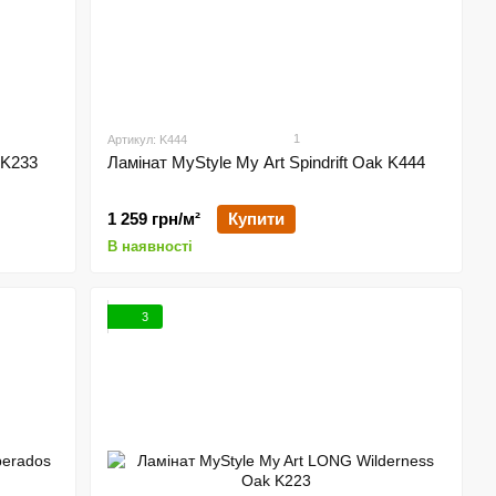
1
Артикул: K444
 K233
Ламінат MyStyle My Art Spindrift Oak K444
1 259 грн/м²
Купити
В наявності
3