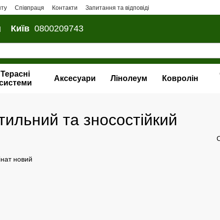
нту
Співпраця
Контакти
Запитання та відповіді
и
Київ
0800209743
Терасні
Аксесуари
Лінолеум
Ковролін
системи
тильний та зносостійкий