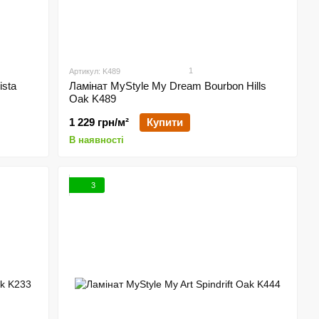
1
Артикул: K489
ista
Ламінат MyStyle My Dream Bourbon Hills
Oak K489
1 229 грн/м²
Купити
В наявності
3