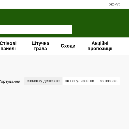
Укр
Рус
Стінові
Штучна
Акційні
Сходи
панелі
трава
пропозиції
спочатку дешевше
за популярністю
за назвою
Сортування: