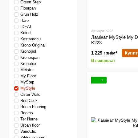
Green Step
Floorpan
Grun Holz
Haro
IDEAL
Артикул: K223
Kaindl
Ламінат MyStyle My D
Kastamonu
K223
Krono Original
Kronopol
1 229 грн/м²
Купит
Kronospan
В наявності
Kronotex
Meister
My Floor
3
MyStep
MyStyle
Oster Wald
Red Click
Room Flooring
Rooms
Ter Hurne
Urban floor
VarioClic
Yildiz Entegre