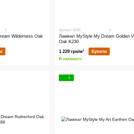
1
1
Артикул: K230
ream Wilderness Oak
Ламінат MyStyle My Dream Golden V
Oak K230
и
1 229 грн/м²
Купити
В наявності
3