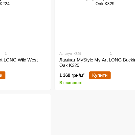
1
1
Артикул: K329
rt LONG Wild West
Ламінат MyStyle My Art LONG Buck
Oak K329
и
1 369 грн/м²
Купити
В наявності