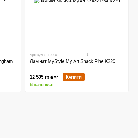
1
Артикул: 5110000
ingham
Ламінат MyStyle My Art Shack Pine K229
12 595 грн/м²
Купити
В наявності