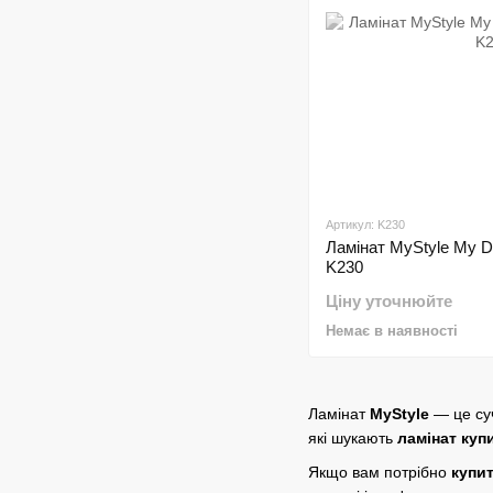
Артикул: K230
Ламінат MyStyle My D
K230
Ціну уточнюйте
Немає в наявності
Ламінат
MyStyle
— це суч
які шукають
ламінат куп
Якщо вам потрібно
купит