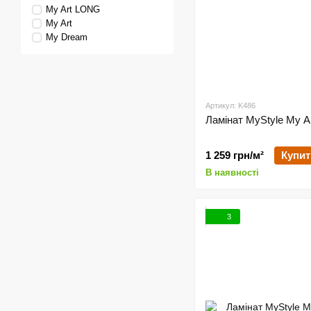
My Art LONG
My Art
My Dream
Артикул: K486
Ламінат MyStyle My A
1 259 грн/м²
Купит
В наявності
3