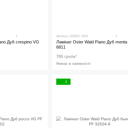
1
1
Артикул: 200001-2920
ano Дуб crespino VG
Ламінат Oster Wald Piano Дуб ment
6811
785 грн/м²
Немає в наявності
3