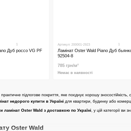
1
1
Артикул: 200001-2923
iano Дуб россо VG PF
Ламінат Oster Wald Piano Дуб бьян
92504-8
785 грн/м²
Немає в наявності
практичне підлогове покриття, яке поєднує хорошу зносостійкість, 
інат недорого купити в Україні
для квартири, будинку або комерц
и ламінат Oster Wald з доставкою по Україні
, у цій категорії ви
ату Oster Wald