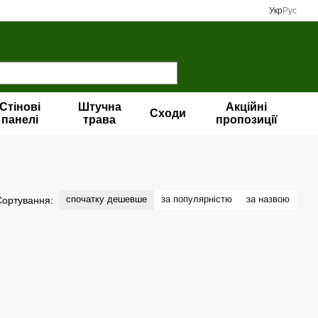
Укр
Рус
Стінові
Штучна
Акційні
Сходи
панелі
трава
пропозиції
спочатку дешевше
за популярністю
за назвою
Сортування: