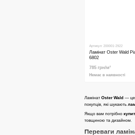
Артикул: 200001-2922
Ламінат Oster Wald P
6802
785 грн/м²
Немає в наявності
Ламінат
Oster Wald
— це 
покупців, які шукають
лам
Якщо вам потрібно
купит
товщиною та дизайном.
Переваги ламін