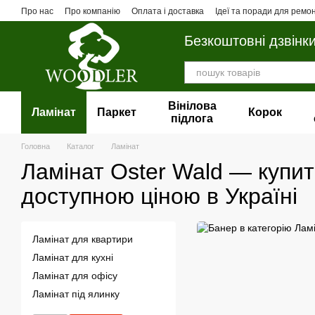
Перейти до основного контенту
Про нас
Про компанію
Оплата і доставка
Ідеї та поради для ремо
Безкоштовні дзвінк
Вінілова
Ламінат
Паркет
Корок
пiдлога
Головна
Каталог
Ламінат
Ламінат Oster Wald — купит
доступною ціною в Україні
Ламінат для квартири
Ламінат для кухні
Ламінат для офісу
Ламінат під ялинку