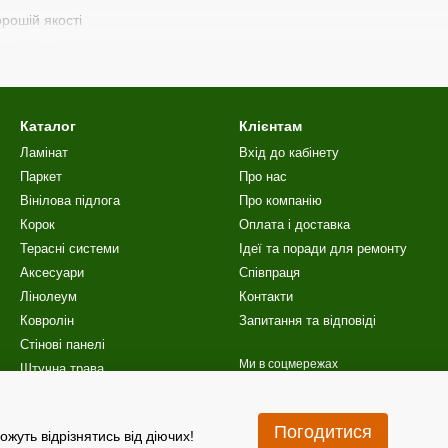
рошій якості
32 та 33
ин і стирання
орів
Каталог
Клієнтам
амкова система Click
Ламінат
Вхід до кабінету
сть
Паркет
Про нас
Вінілова пiдлога
Про компанію
 обирають ті, хто шукає
якісний ламінат за доступною ціною
для 
Корок
Оплата і доставка
 ламінату Oster Wald
Терасні системи
Ідеї та поради для ремонту
Аксесуари
Співпраця
Лінолеум
Контакти
Ковролін
Запитання та відповіді
артний
Стінові панелі
ана під дерево
Ми в соцмережах
Штучна трава
ски
Сходи
Акційні пропозиції
Twin Clic
Погодитися
ожуть відрізнятись від діючих!