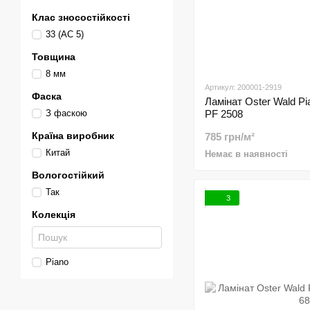
Клас зносостійкості
33 (АС 5)
Товщина
8 мм
Артикул: 200001-2919
Фаска
Ламінат Oster Wald Pi
З фаскою
PF 2508
Країна виробник
785 грн/м²
Китай
Немає в наявності
Вологостійкий
Так
3
Колекція
Piano