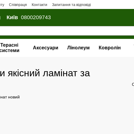
нту
Співпраця
Контакти
Запитання та відповіді
и
Київ
0800209743
Терасні
Аксесуари
Лінолеум
Ковролін
системи
и якісний ламінат за