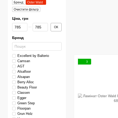
Бренд:
Oster Wald
Очистити фільтр
Ціна, грн
Від Ціна, грн
До Ціна, грн
ОК
Бренд
Excellent by Balterio
Сamsan
3
AGT
Alsafloor
Alsapan
Berry Alloc
Beauty Floor
Classen
Egger
Green Step
Floorpan
Grun Holz