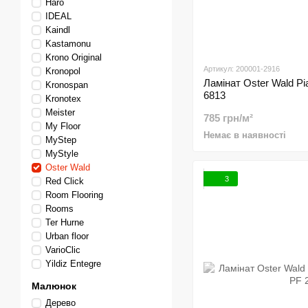
Haro
IDEAL
Kaindl
Kastamonu
Krono Original
Артикул: 200001-2916
Kronopol
Ламінат Oster Wald Pi
Kronospan
6813
Kronotex
Meister
785 грн/м²
My Floor
Немає в наявності
MyStep
MyStyle
Oster Wald
3
Red Click
Room Flooring
Rooms
Ter Hurne
Urban floor
VarioClic
Yildiz Entegre
Малюнок
Дерево