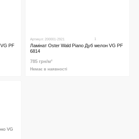
1
Артикул: 200001-2921
a VG PF
Ламінат Oster Wald Piano Дуб мелон VG PF
6814
785 грн/м²
Немає в наявності