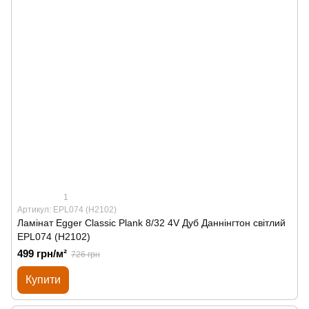
1
Артикул: EPL074 (H2102)
Ламінат Egger Classic Plank 8/32 4V Дуб Даннінгтон світлий
EPL074 (H2102)
499 грн/м²
726 грн
Купити