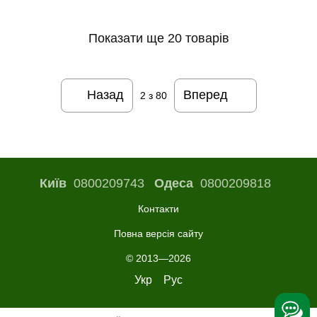
Показати ще 20 товарів
Назад
Вперед
2
з 80
Київ
0800209743
Одеса
0800209818
Контакти
Повна версія сайту
© 2013—2026
Укр
Рус