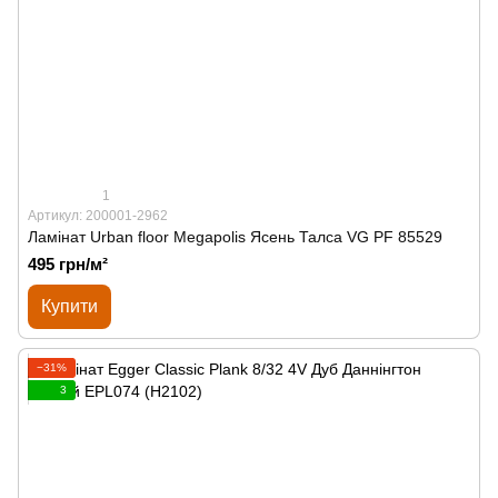
1
Артикул: 200001-2962
Ламінат Urban floor Megapolis Ясень Талса VG PF 85529
495 грн/м²
Купити
−31%
3