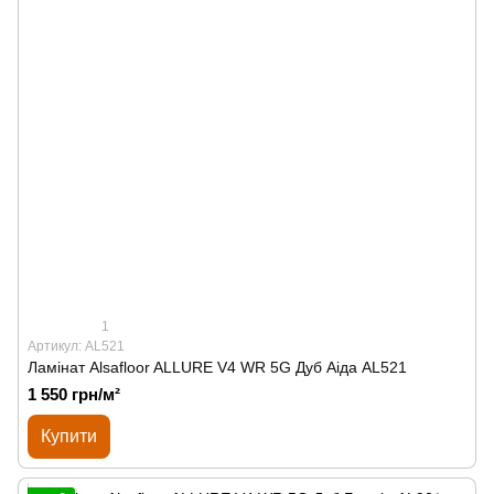
1
Артикул: AL521
Ламінат Alsafloor ALLURE V4 WR 5G Дуб Аіда AL521
1 550 грн/м²
Купити