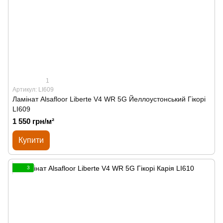
1
Артикул: LI609
Ламінат Alsafloor Liberte V4 WR 5G Йеллоустонський Гікорі
LI609
1 550 грн/м²
Купити
3