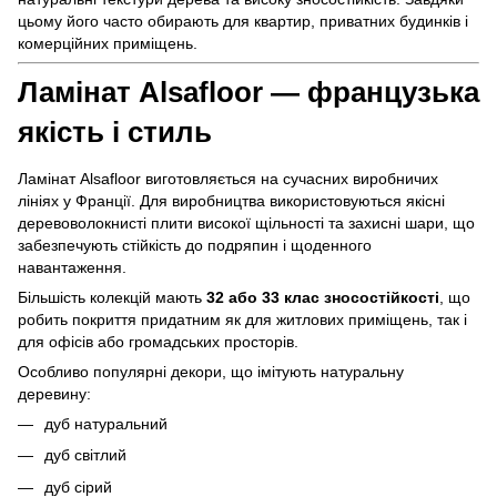
цьому його часто обирають для квартир, приватних будинків і
комерційних приміщень.
Ламінат Alsafloor — французька
якість і стиль
Ламінат Alsafloor виготовляється на сучасних виробничих
лініях у Франції. Для виробництва використовуються якісні
деревоволокнисті плити високої щільності та захисні шари, що
забезпечують стійкість до подряпин і щоденного
навантаження.
Більшість колекцій мають
32 або 33 клас зносостійкості
, що
робить покриття придатним як для житлових приміщень, так і
для офісів або громадських просторів.
Особливо популярні декори, що імітують натуральну
деревину:
дуб натуральний
дуб світлий
дуб сірий