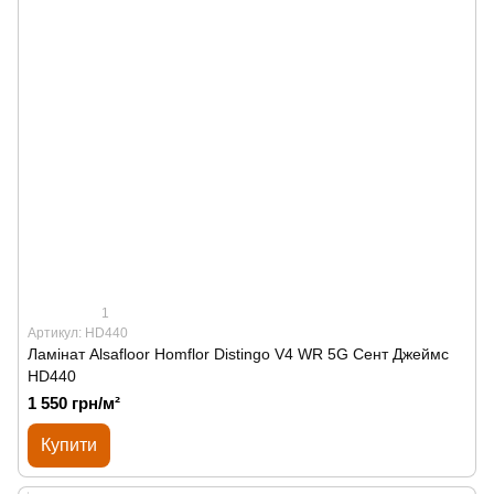
1
Артикул: HD440
Ламінат Alsafloor Homflor Distingo V4 WR 5G Сент Джеймс
HD440
1 550 грн/м²
Купити