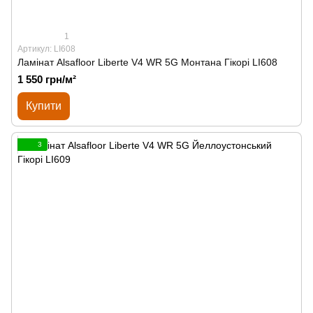
1
Артикул: LI608
Ламінат Alsafloor Liberte V4 WR 5G Монтана Гікорі LI608
1 550 грн/м²
Купити
3