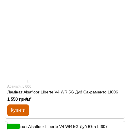
1
Артикул: LI606
Ламінат Alsafloor Liberte V4 WR 5G Дуб Сакраменто LI606
1 550 грн/м²
Купити
3