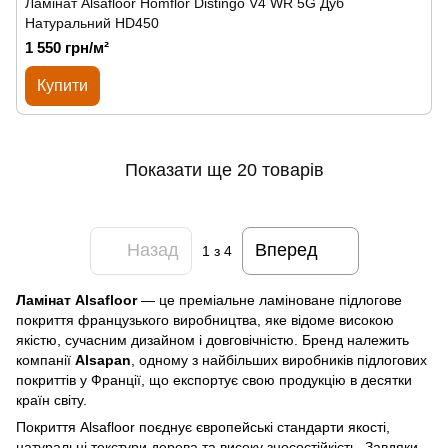
Ламінат Alsafloor Homflor Distingo V4 WR 5G Дуб
Натуральний HD450
1 550 грн/м²
Купити
Показати ще 20 товарів
Назад
Вперед
1
з 4
Ламінат Alsafloor
— це преміальне ламіноване підлогове
покриття французького виробництва, яке відоме високою
якістю, сучасним дизайном і довговічністю. Бренд належить
компанії
Alsapan
, одному з найбільших виробників підлогових
покриттів у Франції, що експортує свою продукцію в десятки
країн світу.
Покриття Alsafloor поєднує європейські стандарти якості,
натуральні текстури дерева та високу зносостійкість. Завдяки