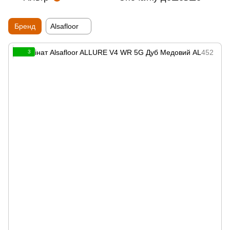
Бренд
Alsafloor
3