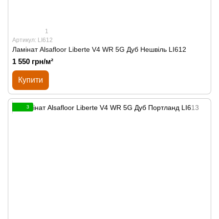
1
Артикул: LI612
Ламінат Alsafloor Liberte V4 WR 5G Дуб Нешвіль LI612
1 550 грн/м²
Купити
3