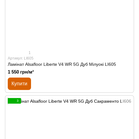
1
Артикул: LI605
Ламінат Alsafloor Liberte V4 WR 5G Дуб Мілуокі LI605
1 550 грн/м²
Купити
3