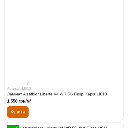
1
Артикул: LI610
Ламінат Alsafloor Liberte V4 WR 5G Гікорі Карія LI610
1 550 грн/м²
Купити
3