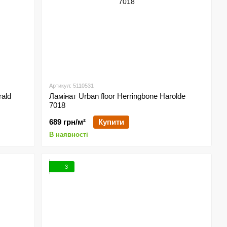
Артикул: 5110531
rald
Ламінат Urban floor Herringbone Harolde
7018
689 грн/м²
Купити
В наявності
3