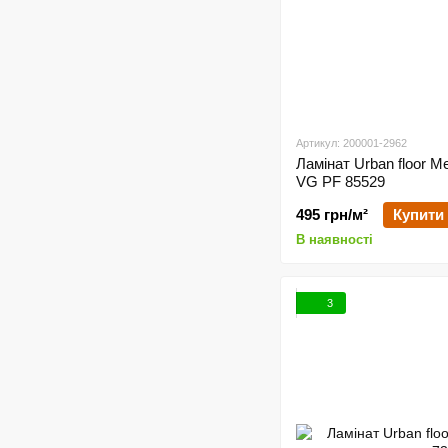
Артикул: 200001-2962
Ламінат Urban floor M
VG PF 85529
495 грн/м²
Купити
В наявності
3