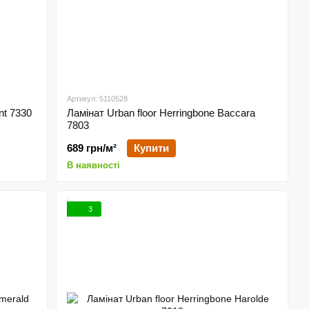
Артикул: 5110528
nt 7330
Ламінат Urban floor Herringbone Baccara
7803
689 грн/м²
Купити
В наявності
3