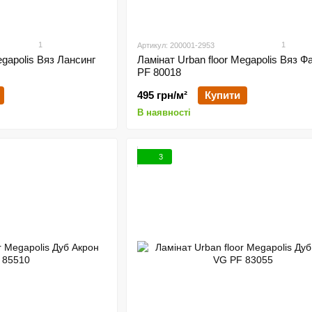
1
1
Артикул: 200001-2953
egapolis Вяз Лансинг
Ламінат Urban floor Megapolis Вяз Ф
PF 80018
495 грн/м²
Купити
В наявності
3