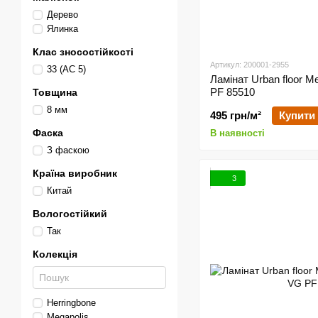
Дерево
Ялинка
Клас зносостійкості
Артикул: 200001-2955
33 (АС 5)
Ламінат Urban floor M
PF 85510
Товщина
8 мм
495 грн/м²
Купити
Фаска
В наявності
З фаскою
Країна виробник
3
Китай
Вологостійкий
Так
Колекція
Herringbone
Megapolis