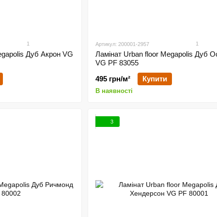
1
1
Артикул: 200001-2957
egapolis Дуб Акрон VG
Ламінат Urban floor Megapolis Дуб О
VG PF 83055
495 грн/м²
Купити
В наявності
3