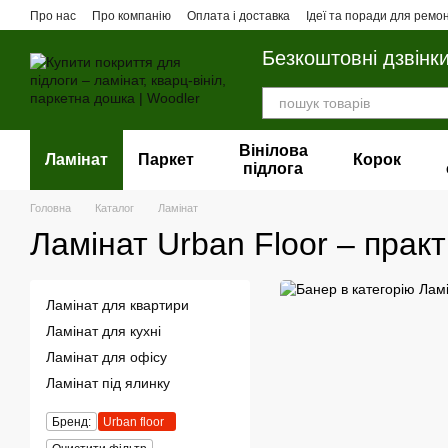
Перейти до основного контенту
Про нас
Про компанію
Оплата і доставка
Ідеї та поради для ремо
Безкоштовні дзвінк
Вінілова
Ламінат
Паркет
Корок
пiдлога
Головна
Каталог
Ламінат
Ламінат Urban Floor – прак
Ламінат для квартири
Ламінат для кухні
Ламінат для офісу
Ламінат під ялинку
Бренд:
Urban floor