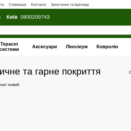
нту
Співпраця
Контакти
Запитання та відповіді
и
Київ
0800209743
Терасні
Аксесуари
Лінолеум
Ковролін
системи
тичне та гарне покриття