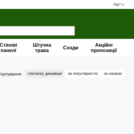
Укр
Рус
Стінові
Штучна
Акційні
Сходи
панелі
трава
пропозиції
спочатку дешевше
за популярністю
за назвою
Сортування: