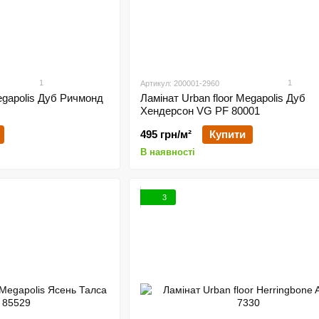
1
1
Артикул: 200001-2960
Megapolis Дуб Ричмонд
Ламінат Urban floor Megapolis Дуб
Хендерсон VG PF 80001
495 грн/м²
Купити
В наявності
3