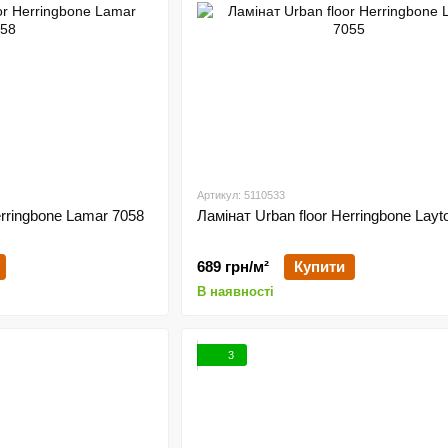
Артикул: 5110533
erringbone Lamar 7058
Ламінат Urban floor Herringbone Layt
689 грн/м²
Купити
В наявності
3