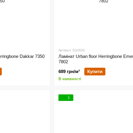
Артикул: 5110530
erringbone Dakkar 7350
Ламінат Urban floor Herringbone Eme
7802
689 грн/м²
Купити
В наявності
3