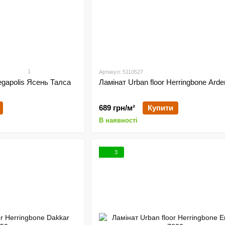
1
Артикул: 5110527
egapolis Ясень Талса
Ламінат Urban floor Herringbone Arde
689 грн/м²
Купити
В наявності
3