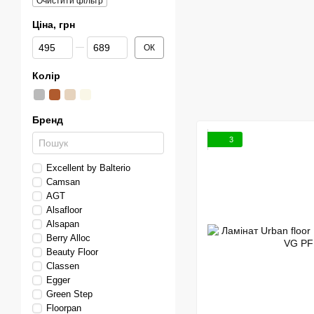
Очистити фільтр
Ціна, грн
Від Ціна, грн
До Ціна, грн
ОК
Колір
Бренд
3
Excellent by Balterio
Сamsan
AGT
Alsafloor
Alsapan
Berry Alloc
Beauty Floor
Classen
Egger
Green Step
Floorpan