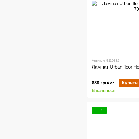
Артикул: 5110532
Ламінат Urban floor H
689 грн/м²
Купити
В наявності
3