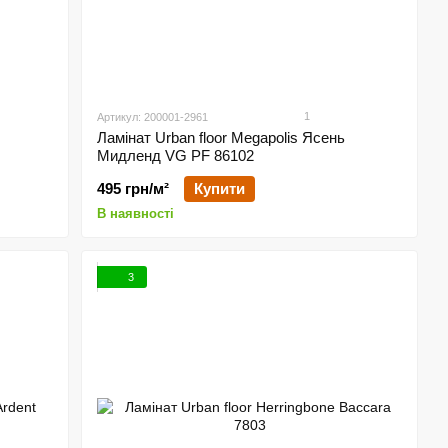
1
Артикул: 200001-2961
Ламінат Urban floor Megapolis Ясень
Мидленд VG PF 86102
495 грн/м²
Купити
В наявності
3