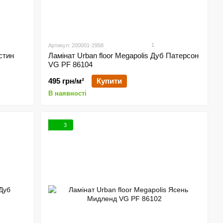
1
Артикул: 200001-2958
стин
Ламінат Urban floor Megapolis Дуб Патерсон
VG PF 86104
495 грн/м²
Купити
В наявності
3