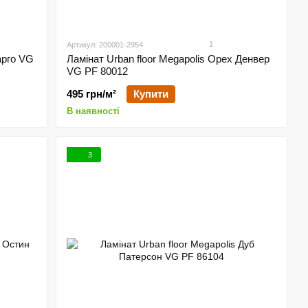
1
Артикул: 200001-2954
арго VG
Ламінат Urban floor Megapolis Орех Денвер
VG PF 80012
495 грн/м²
Купити
В наявності
3