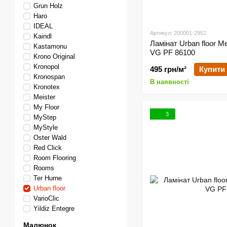
Grun Holz
Haro
IDEAL
Артикул: 200001-2952
Kaindl
Ламінат Urban floor M
Kastamonu
VG PF 86100
Krono Original
Kronopol
495 грн/м²
Купити
Kronospan
В наявності
Kronotex
Meister
My Floor
3
MyStep
MyStyle
Oster Wald
Red Click
Room Flooring
Rooms
Ter Hurne
Urban floor
VarioClic
Yildiz Entegre
Малюнок