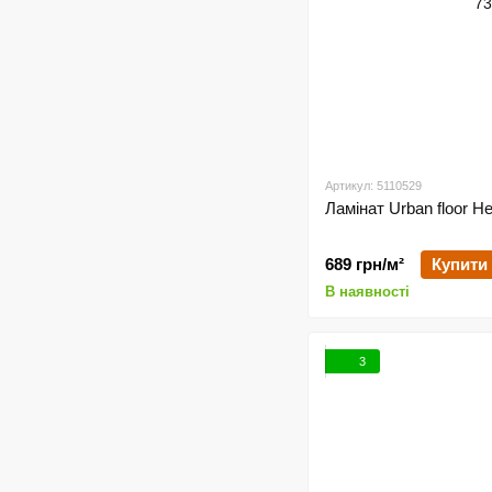
Артикул: 5110529
Ламінат Urban floor H
689 грн/м²
Купити
В наявності
3