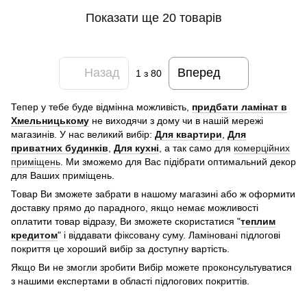
Показати ще 20 товарів
Назад
Вперед
1
з 80
Тепер у тебе буде відмінна можливість,
придбати ламінат в
Хмельницькому
не виходячи з дому чи в нашій мережі
магазинів. У нас великий вибір:
Для квартири
,
Для
приватних будинків
,
Для кухні
, а так само для
комерційних
приміщень
. Ми зможемо для Вас підібрати оптимальний декор
для Ваших приміщень.
Товар Ви зможете забрати в нашому магазині або ж оформити
доставку прямо до парадного, якщо немає можливості
оплатити товар відразу, Ви зможете скористатися "
теплим
кредитом
" і віддавати фіксовану суму. Ламіновані підлогові
покриття це хороший вибір за доступну вартість.
Якщо Ви не змогли зробити Вибір можете проконсультуватися
з нашими експертами в області підлогових покриттів.