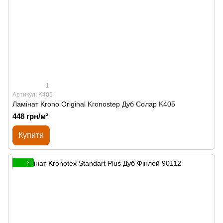
1
Артикул: K405
Ламінат Krono Original Kronostep Дуб Солар K405
448 грн/м²
Купити
3