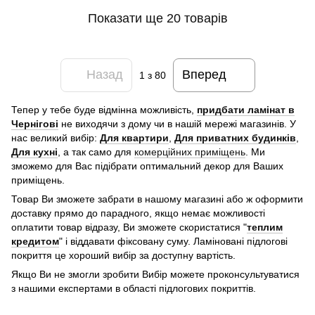
Показати ще 20 товарів
Назад
Вперед
1
з 80
Тепер у тебе буде відмінна можливість,
придбати ламінат в
Чернігові
не виходячи з дому чи в нашій мережі магазинів. У
нас великий вибір:
Для квартири
,
Для приватних будинків
,
Для кухні
, а так само для
комерційних приміщень
. Ми
зможемо для Вас підібрати оптимальний декор для Ваших
приміщень.
Товар Ви зможете забрати в нашому магазині або ж оформити
доставку прямо до парадного, якщо немає можливості
оплатити товар відразу, Ви зможете скористатися "
теплим
кредитом
" і віддавати фіксовану суму. Ламіновані підлогові
покриття це хороший вибір за доступну вартість.
Якщо Ви не змогли зробити Вибір можете проконсультуватися
з нашими експертами в області підлогових покриттів.