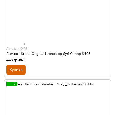
1
Артикул: K405
Ламінат Krono Original Kronostep Дуб Солар K405
448 грн/м²
Купити
3