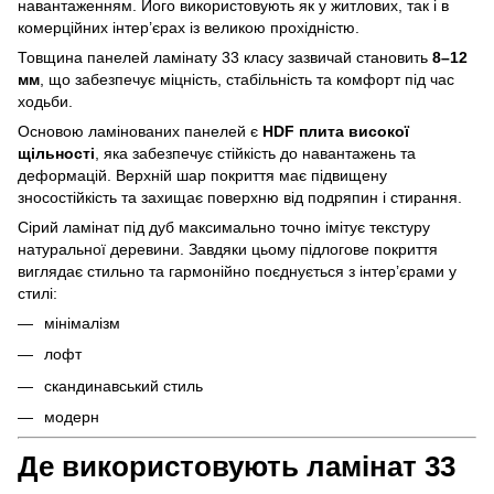
навантаженням. Його використовують як у житлових, так і в
комерційних інтер’єрах із великою прохідністю.
Товщина панелей ламінату 33 класу зазвичай становить
8–12
мм
, що забезпечує міцність, стабільність та комфорт під час
ходьби.
Основою ламінованих панелей є
HDF плита високої
щільності
, яка забезпечує стійкість до навантажень та
деформацій. Верхній шар покриття має підвищену
зносостійкість та захищає поверхню від подряпин і стирання.
Сірий ламінат під дуб максимально точно імітує текстуру
натуральної деревини. Завдяки цьому підлогове покриття
виглядає стильно та гармонійно поєднується з інтер’єрами у
стилі:
мінімалізм
лофт
скандинавський стиль
модерн
Де використовують ламінат 33