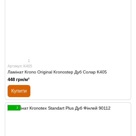
1
Артикул: K405
Ламінат Krono Original Kronostep Дуб Солар K405
448 грн/м²
Купити
3