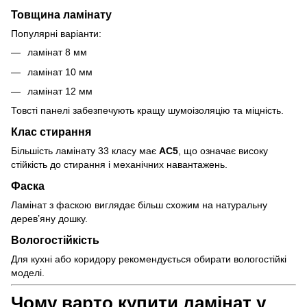
Товщина ламінату
Популярні варіанти:
ламінат 8 мм
ламінат 10 мм
ламінат 12 мм
Товсті панелі забезпечують кращу шумоізоляцію та міцність.
Клас стирання
Більшість ламінату 33 класу має
AC5
, що означає високу
стійкість до стирання і механічних навантажень.
Фаска
Ламінат з фаскою виглядає більш схожим на натуральну
дерев’яну дошку.
Вологостійкість
Для кухні або коридору рекомендується обирати вологостійкі
моделі.
Чому варто купити ламінат у