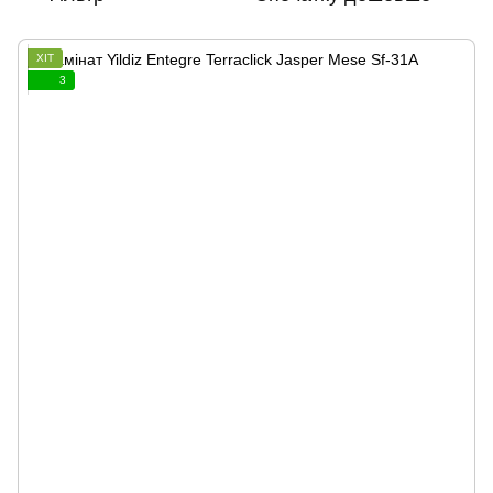
ХІТ
3