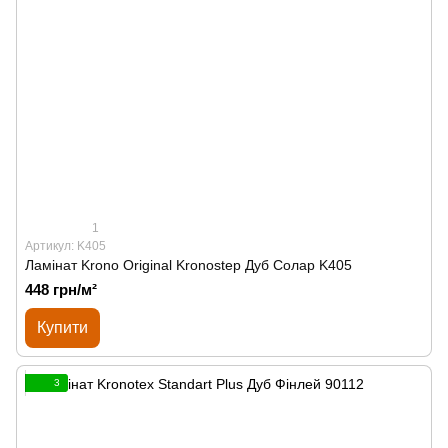
1
Артикул: K405
Ламінат Krono Original Kronostep Дуб Солар K405
448 грн/м²
Купити
3