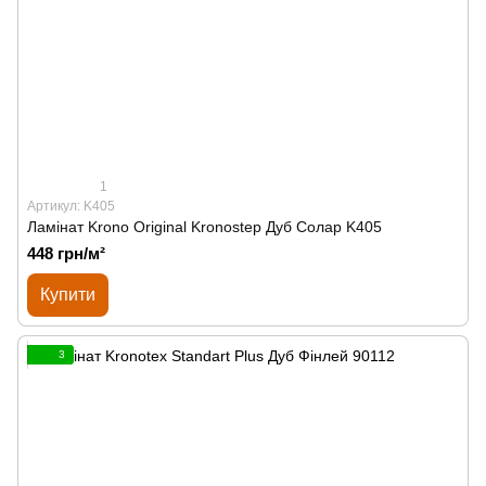
1
Артикул: K405
Ламінат Krono Original Kronostep Дуб Солар K405
448 грн/м²
Купити
3