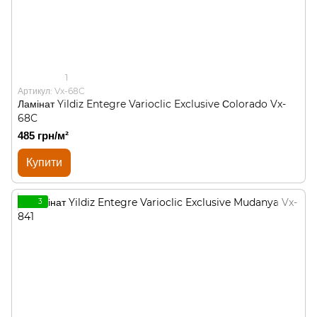
1
Артикул: Vx-68C
Ламінат Yildiz Entegre Varioclic Exclusive Сolorado Vx-
68C
485 грн/м²
Купити
3