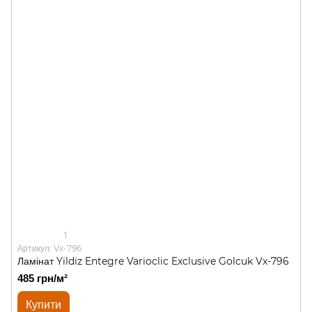
1
Артикул: Vx-796
Ламінат Yildiz Entegre Varioclic Exclusive Golcuk Vx-796
485 грн/м²
Купити