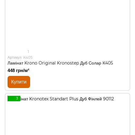
1
Артикул: K405
Ламінат Krono Original Kronostep Дуб Солар K405
448 грн/м²
Купити
3