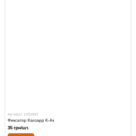
Артикул: 1400683
Фиксатор Karoapp K-Ax
35 грн/шт.