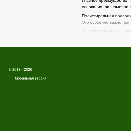
Главное преимущество п
основания, равномерно р
Полистирольная подложк
Это особенно важно при 
Подложка также улучшает
многоквартирных домов,
Материал устойчив к тем
Простота монтажа позвол
Вся продукция в категор
соответствие европейски
© 2013—2026
Полистирольная подложка
Мобильная версия