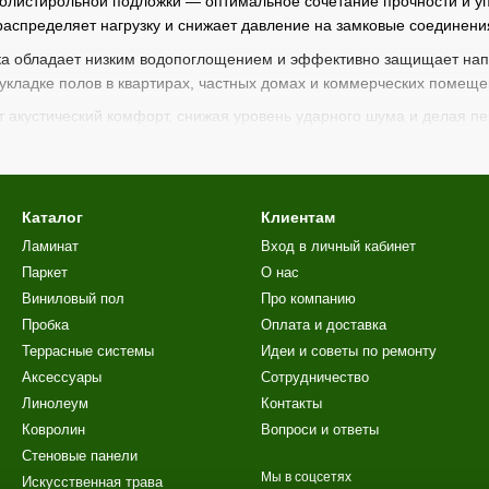
олистирольной подложки — оптимальное сочетание прочности и уп
аспределяет нагрузку и снижает давление на замковые соединения
а обладает низким водопоглощением и эффективно защищает напол
укладке полов в квартирах, частных домах и коммерческих помещен
 акустический комфорт, снижая уровень ударного шума и делая п
 офисов и помещений с интенсивной эксплуатацией.
пературным перепадам, не деформируется под нагрузкой и сохраня
яет быстро и качественно подготовить основание без использован
Каталог
Клиентам
ии отличается
высоким качеством и проходит сертификацию Е
Ламинат
Вход в личный кабинет
м нормам. Подложка подходит как для бытового, так и для профес
Паркет
О нас
 — это надежное решение для тех, кто ценит долговечность, комф
Виниловый пол
Про компанию
Пробка
Оплата и доставка
Террасные системы
Идеи и советы по ремонту
Аксессуары
Сотрудничество
Линолеум
Контакты
Ковролин
Вопроси и ответы
Стеновые панели
Мы в соцсетях
Искусственная трава