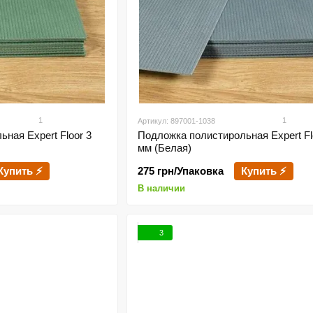
1
1
Артикул: 897001-1038
ная Expert Floor 3
Подложка полистирольная Expert Fl
мм (Белая)
Купить ⚡
275 грн/Упаковка
Купить ⚡
В наличии
3