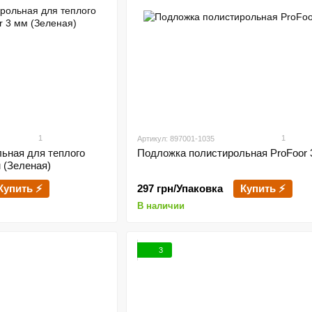
1
1
Артикул: 897001-1035
ьная для теплого
Подложка полистирольная ProFoor 
м (Зеленая)
Купить ⚡
297 грн/Упаковка
Купить ⚡
В наличии
3