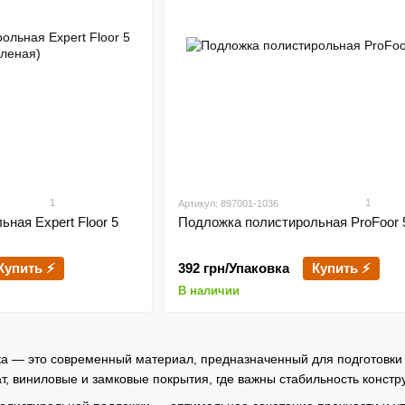
1
1
Артикул: 897001-1036
ная Expert Floor 5
Подложка полистирольная ProFoor 
Купить ⚡
392 грн/Упаковка
Купить ⚡
В наличии
а — это современный материал, предназначенный для подготовки 
т, виниловые и замковые покрытия, где важны стабильность констру