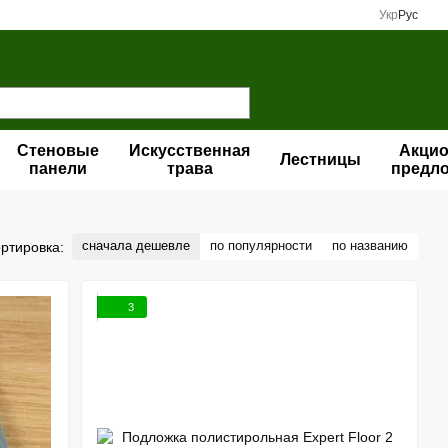
Укр
Рус
Стеновые
Искусственная
Акци
Лестницы
панели
трава
предл
сначала дешевле
по популярности
по названию
ртировка:
3