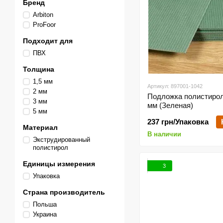
Бренд
Arbiton
ProFoor
Подходит для
ПВХ
Толщина
1,5 мм
Артикул: 897001-1042
2 мм
Подложка полистироль
3 мм
мм (Зеленая)
5 мм
237 грн/Упаковка
Материал
В наличии
Экструдированный
полистирол
Единицы измерения
3
Упаковка
Страна производитель
Польша
Украина