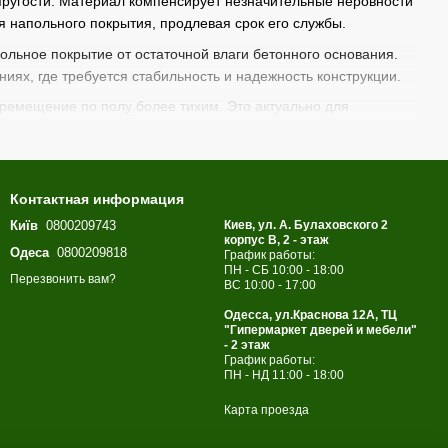
ругости. Материал компенсирует незначительные неровности
 напольного покрытия, продлевая срок его службы.
ьное покрытие от остаточной влаги бетонного основания.
иях, где требуется стабильность и надежность конструкции.
еремещение по полу более тихим. Это актуально для
ет свои свойства на протяжении всего срока эксплуатации.
ия сложных инструментов.
Контактная информация
С
, что подтверждает ее безопасность, экологичность и
Київ
0800209743
Киев, ул. А. Булаховского 2
сионального применения.
корпус B, 2 - этаж
Одеса
0800209818
График работы:
орт и стабильность напольного покрытия.
ПН - СБ 10:00 - 18:00
Перезвонить вам?
ВС 10:00 - 17:00
Одесса, ул.Краснова 12А, ТЦ
"Гипермаркет дверей и мебели"
- 2 этаж
График работы:
ПН - НД 11:00 - 18:00
Карта проезда