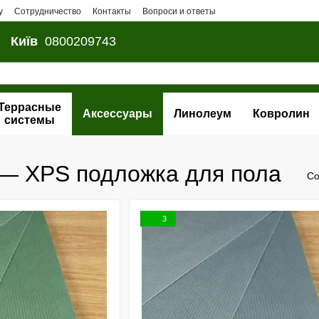
у
Сотрудничество
Контакты
Вопроси и ответы
Київ
0800209743
Террасные
Аксессуары
Линолеум
Ковролин
системы
— XPS подложка для пола
Со
3