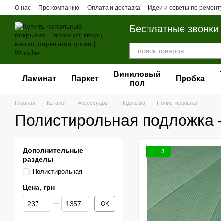
Перейти к основному контенту
О нас
Про компанию
Оплата и доставка
Идеи и советы по ремонт
Бесплатные звонки
Виниловый
Ламинат
Паркет
Пробка
пол
Главная
Каталог
Аксессуары
Подложка
Полистирольная
Полистирольная подложка 
Дополнительные
3
разделы
Полистирольная
Цена, грн
От Цена, грн
До Цена, грн
OK