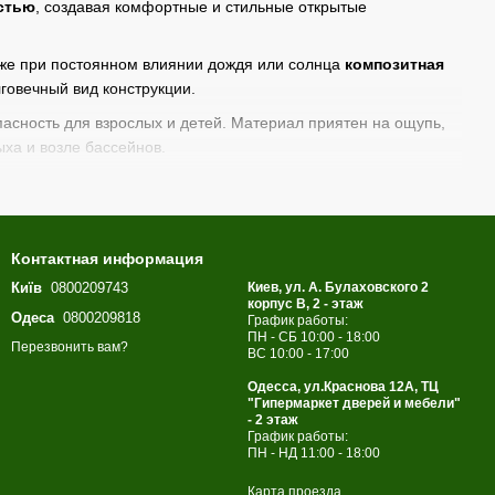
стью
, создавая комфортные и стильные открытые
аже при постоянном влиянии дождя или солнца
композитная
лговечный вид конструкции.
пасность для взрослых и детей. Материал приятен на ощупь,
ыха и возле бассейнов.
рытых или декоративных креплений. Это позволяет получить
асу или балкон
.
k
с гарантией и профессиональной консультацией. Наши
Контактная информация
 долговечную и стильную
террасу, балкон или садовую зону
.
Київ
0800209743
Киев, ул. А. Булаховского 2
корпус B, 2 - этаж
Одеса
0800209818
График работы:
ПН - СБ 10:00 - 18:00
Перезвонить вам?
ВС 10:00 - 17:00
Одесса, ул.Краснова 12А, ТЦ
"Гипермаркет дверей и мебели"
- 2 этаж
График работы:
ПН - НД 11:00 - 18:00
Карта проезда