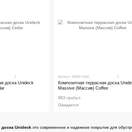
1
1
Артикул: 90000-1665
я доска Unideck
Композитная террасная доска Unide
ar
Massive (Массив) Coffee
863 грн/шт.
Ожидается
 доска Unideck
это современное и надежное покрытие для обуст