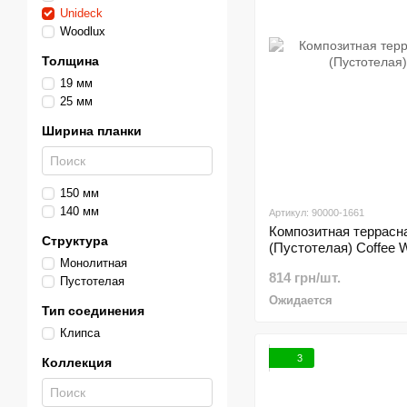
Unideck
Woodlux
Толщина
19 мм
25 мм
Ширина планки
150 мм
140 мм
Артикул: 90000-1661
Композитная террасна
Структура
(Пустотелая) Coffee 
Монолитная
814 грн/шт.
Пустотелая
Ожидается
Тип соединения
Клипса
3
Коллекция