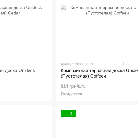
1
1
Артикул: 90000-1659
я доска Unideck
Композитная террасная доска Unide
(Пустотелая) Coffeeч
814 грн/шт.
Ожидается
3