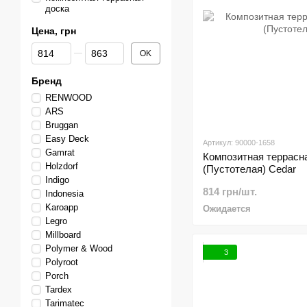
доска
Цена, грн
От Цена, грн
До Цена, грн
OK
Бренд
RENWOOD
ARS
Bruggan
Easy Deck
Артикул: 90000-1658
Gamrat
Композитная террасна
Holzdorf
(Пустотелая) Cedar
Indigo
814 грн/шт.
Indonesia
Karoapp
Ожидается
Legro
Millboard
Polymer & Wood
3
Polyroot
Porch
Tardex
Tarimatec