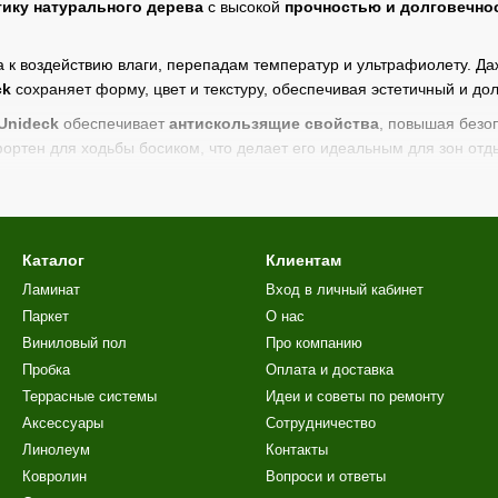
тику натурального дерева
с высокой
прочностью и долговечно
 к воздействию влаги, перепадам температур и ультрафиолету. Д
ck
сохраняет форму, цвет и текстуру, обеспечивая эстетичный и до
Unideck
обеспечивает
антискользящие свойства
, повышая безо
фортен для ходьбы босиком, что делает его идеальным для зон отд
ррасной доски Unideck
выполняется на лаги с использованием ск
стетичную конструкцию, которая гармонично завершает любую
терр
гает сертифицированную
композитную террасную доску Unidec
Каталог
Клиентам
обрать оптимальный вариант, рассчитать материал и реализовать
Ламинат
Вход в личный кабинет
Паркет
О нас
Виниловый пол
Про компанию
Пробка
Оплата и доставка
Террасные системы
Идеи и советы по ремонту
Аксессуары
Сотрудничество
Линолеум
Контакты
Ковролин
Вопроси и ответы