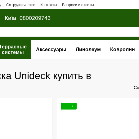
у
Сотрудничество
Контакты
Вопроси и ответы
Київ
0800209743
Террасные
Аксессуары
Линолеум
Ковролин
системы
ка Unideck купить в
Со
3