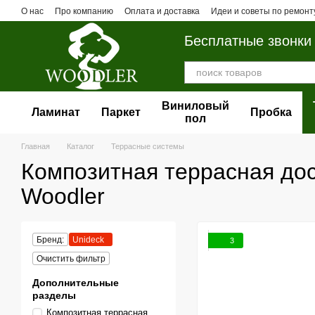
Перейти к основному контенту
О нас
Про компанию
Оплата и доставка
Идеи и советы по ремонт
Бесплатные звонки
Виниловый
Ламинат
Паркет
Пробка
пол
Главная
Каталог
Террасные системы
Композитная террасная дос
Woodler
Бренд:
Unideck
3
Очистить фильтр
Дополнительные
разделы
Композитная террасная