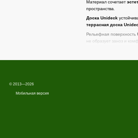
Материал сочетает
эсте
пространства.
Доска Unideck
устойчива
террасная доска Unide
Рельефная поверхность
не образует заноз и ком
Монтаж
композитной те
аккуратную, ровную и э
Магазин
Woodler
предла
специалисты помогут под
© 2013—2026
Мобильная версия