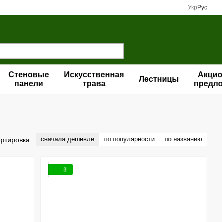
Укр
Рус
Стеновые
Искусственная
Акци
Лестницы
панели
трава
предл
сначала дешевле
по популярности
по названию
ртировка:
3