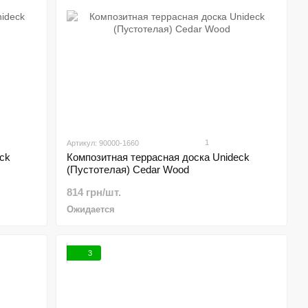
1
Артикул: 90000-1660
ck
Композитная террасная доска Unideck
(Пустотелая) Cedar Wood
814 грн/шт.
Ожидается
3