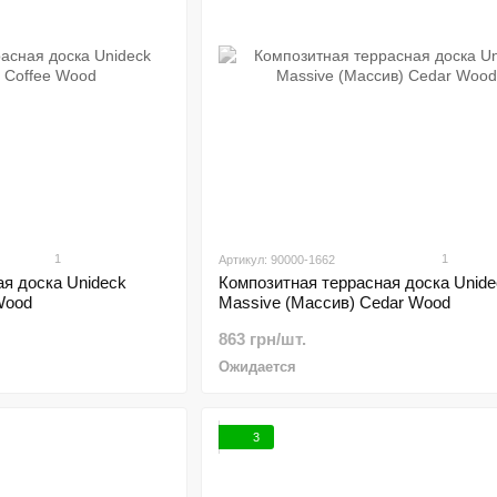
1
1
Артикул: 90000-1662
я доска Unideck
Композитная террасная доска Unide
Wood
Massive (Массив) Cedar Wood
863 грн/шт.
Ожидается
3