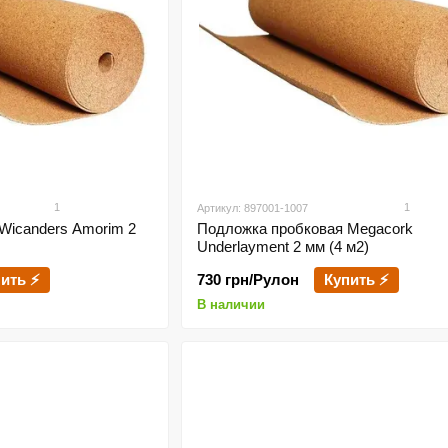
1
1
Артикул: 897001-1007
Wicanders Amorim 2
Подложка пробковая Megacork
Underlayment 2 мм (4 м2)
ить ⚡
730 грн/Рулон
Купить ⚡
В наличии