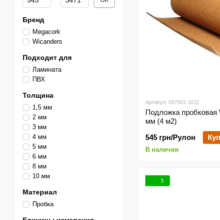
OK
Бренд
Megacork
Wicanders
Подходит для
Ламината
ПВХ
Толщина
Артикул: 897001-1011
1,5 мм
Подложка пробковая 
2 мм
мм (4 м2)
3 мм
4 мм
545 грн/Рулон
Куп
5 мм
В наличии
6 мм
8 мм
10 мм
3
Материал
Пробка