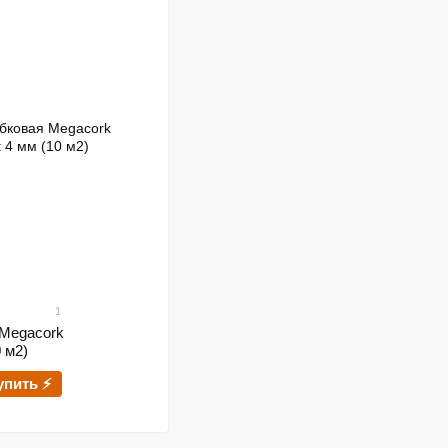
1
Megacork
 м2)
упить ⚡