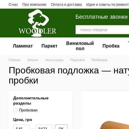
Перейти к основному контенту
О нас
Про компанию
Оплата и доставка
Идеи и советы по ремонт
Бесплатные звонки
Виниловый
Ламинат
Паркет
Пробка
пол
Главная
Каталог
Аксессуары
Подложка
Пробковая
Пробковая подложка — нат
пробки
Дополнительные
разделы
Пробковая
Цена, грн
От Цена, грн
До Цена, грн