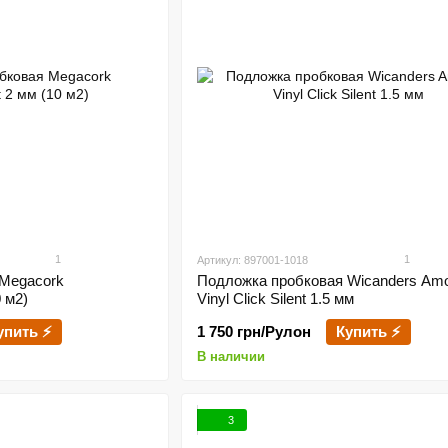
1
1
Артикул: 897001-1018
Megacork
Подложка пробковая Wicanders Am
 м2)
Vinyl Click Silent 1.5 мм
упить ⚡
1 750 грн/Рулон
Купить ⚡
В наличии
3