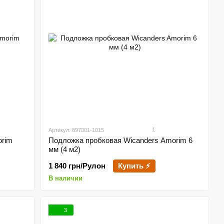
1
Артикул: 897001-1015
orim
Подложка пробковая Wicanders Amorim 6
мм (4 м2)
1 840 грн/Рулон
Купить ⚡
В наличии
3