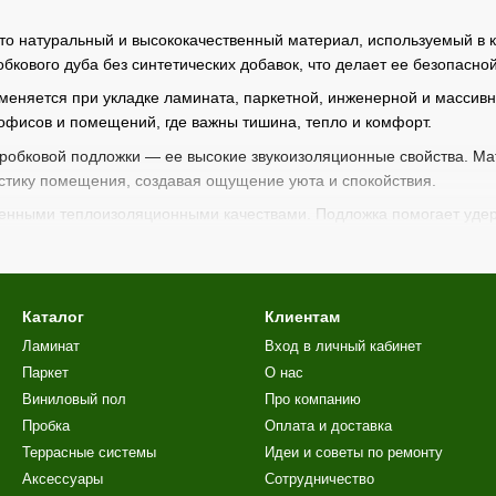
то натуральный и высококачественный материал, используемый в 
бкового дуба без синтетических добавок, что делает ее безопасной,
еняется при укладке ламината, паркетной, инженерной и массивно
 офисов и помещений, где важны тишина, тепло и комфорт.
робковой подложки — ее высокие звукоизоляционные свойства. М
стику помещения, создавая ощущение уюта и спокойствия.
венными теплоизоляционными качествами. Подложка помогает удер
мя года.
териала позволяет компенсировать небольшие неровности основан
ет появление скрипов и деформаций. Пробковая подложка сохраняе
Каталог
Клиентам
ке, легко поддается резке и совместим с большинством современн
Ламинат
Вход в личный кабинет
 подложка может использоваться и в системах теплого пола.
Паркет
О нас
дукция отличается
высоким качеством и проходит обязательн
Виниловый пол
Про компанию
экологичности, безопасности и долговечности.
Пробка
Оплата и доставка
то идеальный выбор для тех, кто ищет
натуральную, тихую и ко
Террасные системы
Идеи и советы по ремонту
Аксессуары
Сотрудничество