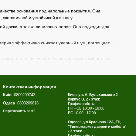
качестве основания под напольные покрытия. Она
 экологичной и устойчивой к износу.
й доски, а также виниловых полов. Она подходит для
атериал эффективно снижает ударный шум, поглощает
живать тепло, делая пол более теплым и комфортным,
ия, снижает нагрузку на замковые соединения напольного
т форму и свойства даже при длительных нагрузках.
Контактная информация
ых систем монтажа. При соблюдении рекомендаций
Київ
0800209743
Киев, ул. А. Булаховского 2
корпус B, 2 - этаж
Одеса
0800209818
График работы:
ую сертификацию ЕС
, подтверждающую соответствие
ПН - СБ 10:00 - 18:00
Перезвонить вам?
ВС 10:00 - 17:00
мфортную основу для напольного покрытия
.
Одесса, ул.Краснова 12А, ТЦ
"Гипермаркет дверей и мебели"
- 2 этаж
График работы: