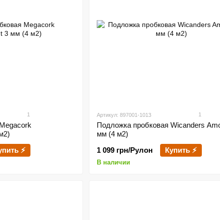
1
1
Артикул: 897001-1013
Megacork
Подложка пробковая Wicanders Amo
м2)
мм (4 м2)
упить ⚡
1 099 грн/Рулон
Купить ⚡
В наличии