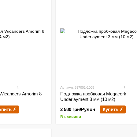
1
1
Артикул: 897001-1008
Wicanders Amorim 8
Подложка пробковая Megacork
Underlayment 3 мм (10 м2)
упить ⚡
2 580 грн/Рулон
Купить ⚡
В наличии