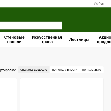
Укр
Рус
Стеновые
Искусственная
Акци
Лестницы
панели
трава
предл
сначала дешевле
по популярности
по названию
ртировка: