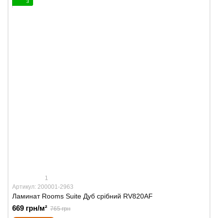
3
1
Артикул: 200001-2963
Ламинат Rooms Suite Дуб срібний RV820AF
669 грн/м²
765 грн