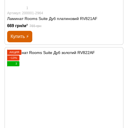
1
Артикул: 200001-2964
Ламинат Rooms Suite Дуб платиновий RV821AF
669 грн/м²
765 грн
Купить ⚡
АКЦИЯ
−13%
3