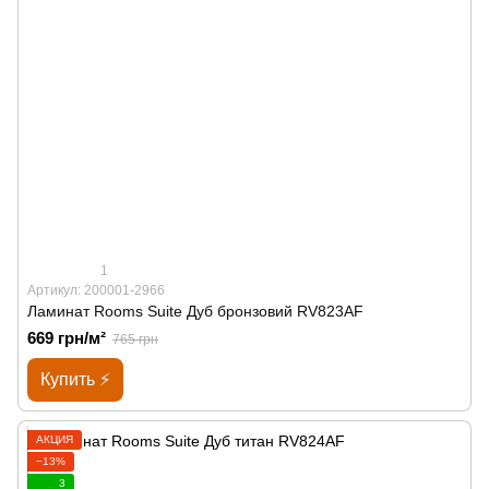
1
Артикул: 200001-2966
Ламинат Rooms Suite Дуб бронзовий RV823AF
669 грн/м²
765 грн
Купить ⚡
АКЦИЯ
−13%
3