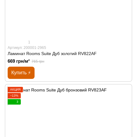
1
Артикул: 200001-2965
Ламинат Rooms Suite Дуб золотий RV822AF
669 грн/м²
765 грн
Купить ⚡
АКЦИЯ
−13%
3