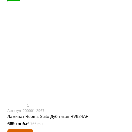
1
Артикул: 200001-2967
Ламинат Rooms Suite Дуб титан RV824AF
669 грн/м²
765 грн