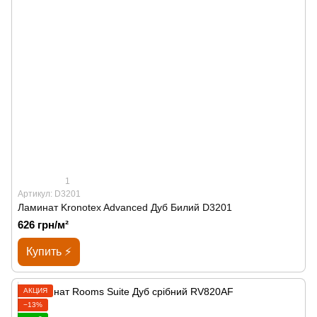
1
Артикул: D3201
Ламинат Kronotex Advanced Дуб Билий D3201
626 грн/м²
Купить ⚡
АКЦИЯ
−13%