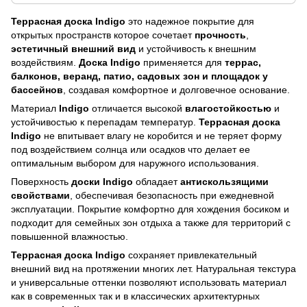
Террасная доска Indigo
это надежное покрытие для
открытых пространств которое сочетает
прочность
,
эстетичный внешний вид
и устойчивость к внешним
воздействиям.
Доска Indigo
применяется для
террас,
балконов, веранд, патио, садовых зон и площадок у
бассейнов
, создавая комфортное и долговечное основание.
Материал
Indigo
отличается высокой
влагостойкостью
и
устойчивостью к перепадам температур.
Террасная доска
Indigo
не впитывает влагу не коробится и не теряет форму
под воздействием солнца или осадков что делает ее
оптимальным выбором для наружного использования.
Поверхность
доски Indigo
обладает
антискользящими
свойствами
, обеспечивая безопасность при ежедневной
эксплуатации. Покрытие комфортно для хождения босиком и
подходит для семейных зон отдыха а также для территорий с
повышенной влажностью.
Террасная доска Indigo
сохраняет привлекательный
внешний вид на протяжении многих лет. Натуральная текстура
и универсальные оттенки позволяют использовать материал
как в современных так и в классических архитектурных