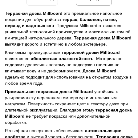
Террасная доска Millboard
это премиальное напольное
покрытие для обустройства
террас, балконов, патио,
веранд и садовых зон
. Продукция Millboard отличается
уникальной технологией производства и максимально точной
имитацией натурального дерева.
Террасная доска Millboard
выглядит дорого и эстетично в любом экстерьере.
Ключевым преимуществом
террасной доски Millboard
является ее
абсолютная влагостойкость
. Материал не
содержит древесины поэтому не подвержен гниению не
впитывает воду и не деформируется.
Доска Millboard
идеально подходит для использования на открытом воздухе в
любое время года.
Премиальная террасная доска Millboard
устойчива к
ультрафиолету перепадам температур и интенсивным
нагрузкам. Поверхность сохраняет цвет и текстуру даже при
длительной эксплуатации. Благодаря этому
террасная доска
Millboard
не требует покраски или дополнительной
обработки.
Рельефная поверхность обеспечивает
антискользящие
свойства
и высокий уровень безопасности.
Террасная доска