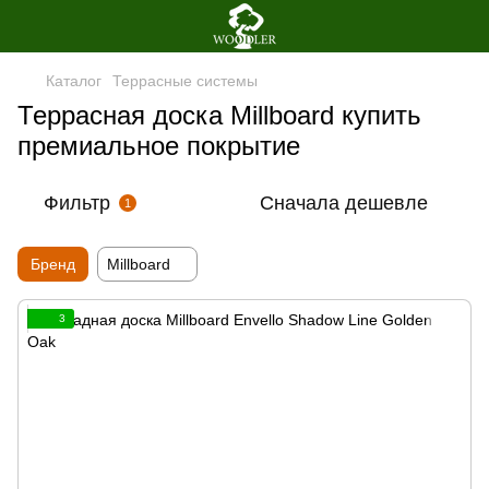
Каталог
Террасные системы
Террасная доска Millboard купить
премиальное покрытие
Фильтр
Сначала дешевле
1
Бренд
Millboard
3