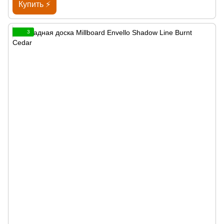
Купить ⚡
3