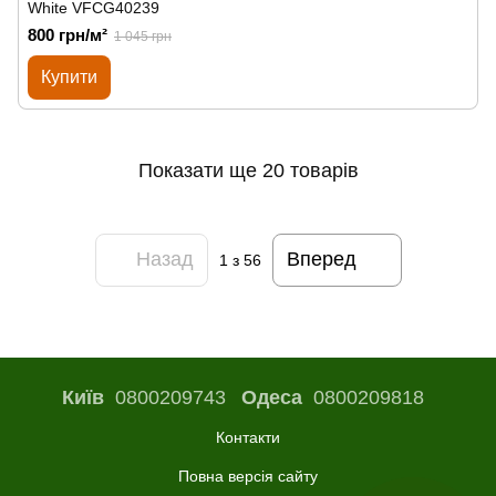
White VFCG40239
800 грн/м²
1 045 грн
Купити
Показати ще 20 товарів
Назад
Вперед
1
з 56
Київ
0800209743
Одеса
0800209818
Контакти
Повна версія сайту