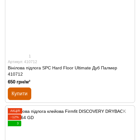
1
Артикул: 410712
Вінілова підлога SPС Hard Floor Ultimate Дуб Палмер
410712
650 грн/м²
Купити
АКЦІЯ
−12%
3