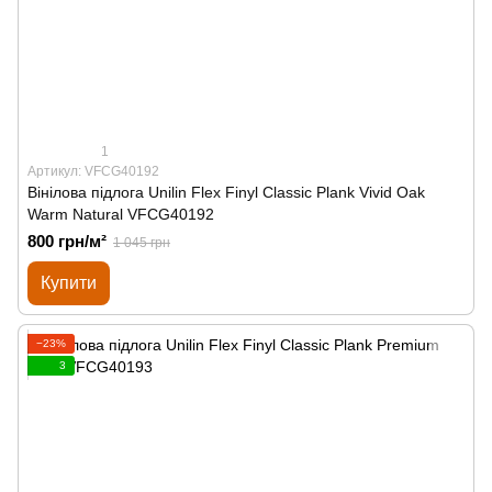
1
Артикул: VFCG40192
Вінілова підлога Unilin Flex Finyl Classic Plank Vivid Oak
Warm Natural VFCG40192
800 грн/м²
1 045 грн
Купити
−23%
3