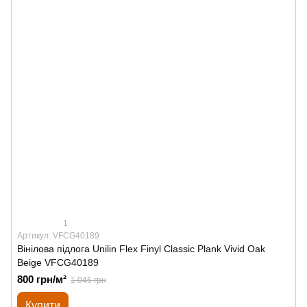
1
Артикул: VFCG40189
Вінілова підлога Unilin Flex Finyl Classic Plank Vivid Oak
Beige VFCG40189
800 грн/м²
1 045 грн
Купити