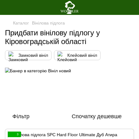
Каталог
Вінілова пiдлога
Придбати вінілову підлогу у
Кіровоградській області
Замковий вініл
Клейовий вініл
Фільтр
Спочатку дешевше
3