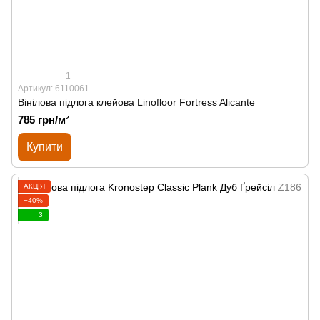
1
Артикул: 6110061
Вінілова підлога клейова Linofloor Fortress Alicante
785 грн/м²
Купити
АКЦІЯ
−40%
3