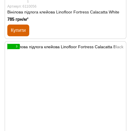
1
Артикул: 6110056
Вінілова підлога клейова Linofloor Fortress Calacatta White
785 грн/м²
Купити
3