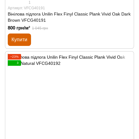
1
Артикул: VFCG40191
Вінілова підлога Unilin Flex Finyl Classic Plank Vivid Oak Dark
Brown VFCG40191
800 грн/м²
1 045 грн
Купити
−23%
3