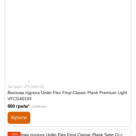
1
Артикул: VFCG40193
Вінілова підлога Unilin Flex Finyl Classic Plank Premium Light
VFCG40193
800 грн/м²
1 045 грн
Купити
−23%