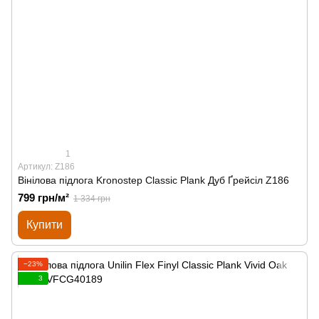
1
Артикул: Z186
Вінілова підлога Kronostep Classic Plank Дуб Ґрейсіл Z186
799 грн/м²
1 334 грн
Купити
−23%
3