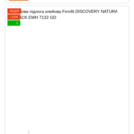
АКЦІЯ
−12%
3
1