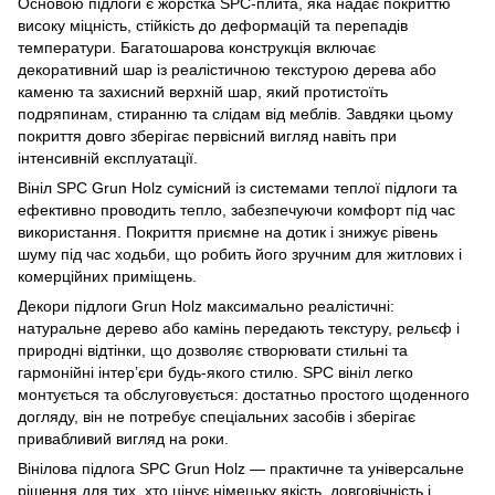
Основою підлоги є жорстка SPC-плита, яка надає покриттю
високу міцність, стійкість до деформацій та перепадів
температури. Багатошарова конструкція включає
декоративний шар із реалістичною текстурою дерева або
каменю та захисний верхній шар, який протистоїть
подряпинам, стиранню та слідам від меблів. Завдяки цьому
покриття довго зберігає первісний вигляд навіть при
інтенсивній експлуатації.
Вініл SPC Grun Holz сумісний із системами теплої підлоги та
ефективно проводить тепло, забезпечуючи комфорт під час
використання. Покриття приємне на дотик і знижує рівень
шуму під час ходьби, що робить його зручним для житлових і
комерційних приміщень.
Декори підлоги Grun Holz максимально реалістичні:
натуральне дерево або камінь передають текстуру, рельєф і
природні відтінки, що дозволяє створювати стильні та
гармонійні інтер’єри будь-якого стилю. SPC вініл легко
монтується та обслуговується: достатньо простого щоденного
догляду, він не потребує спеціальних засобів і зберігає
привабливий вигляд на роки.
Вінілова підлога SPC Grun Holz — практичне та універсальне
рішення для тих, хто цінує німецьку якість, довговічність і