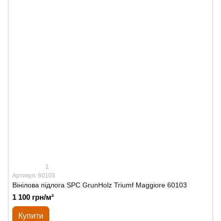
1
Артикул: 60103
Вінілова підлога SPС GrunHolz Triumf Maggiore 60103
1 100 грн/м²
Купити