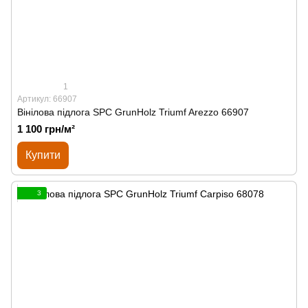
1
Артикул: 66907
Вінілова підлога SPС GrunHolz Triumf Arezzo 66907
1 100 грн/м²
Купити
3