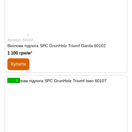
1
Артикул: 60102
Вінілова підлога SPС GrunHolz Triumf Garda 60102
1 100 грн/м²
Купити
3