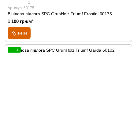
1
Артикул: 60175
Вінілова підлога SPС GrunHolz Triumf Frostini 60175
1 100 грн/м²
Купити
3