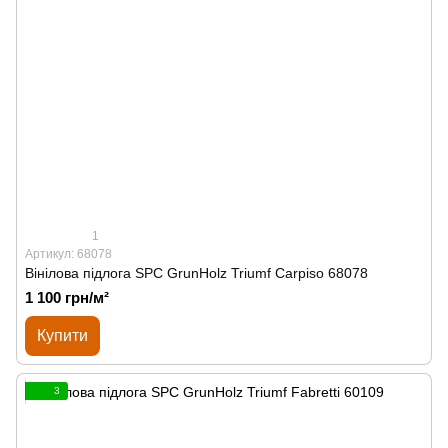
1
Артикул: 68078
Вінілова підлога SPС GrunHolz Triumf Carpiso 68078
1 100 грн/м²
Купити
3