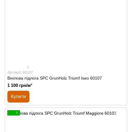
1
Артикул: 60107
Вінілова підлога SPС GrunHolz Triumf Iseo 60107
1 100 грн/м²
Купити
3