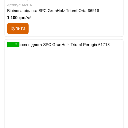
Артикул: 66916
Вінілова підлога SPС GrunHolz Triumf Orta 66916
1 100 грн/м²
Купити
3