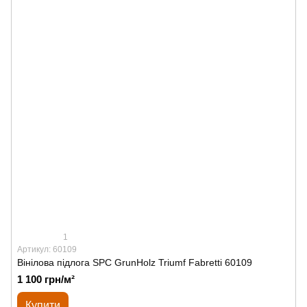
1
Артикул: 60109
Вінілова підлога SPС GrunHolz Triumf Fabretti 60109
1 100 грн/м²
Купити