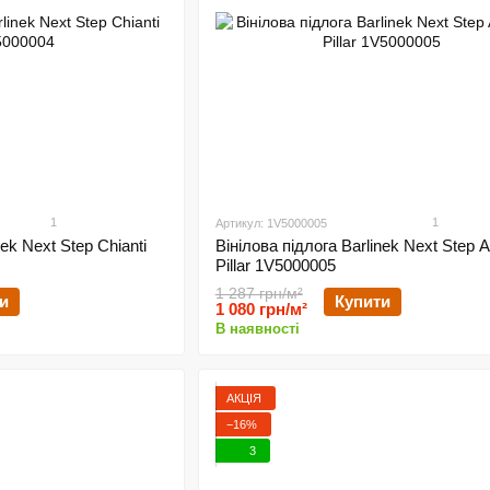
1
1
Артикул: 1V5000005
nek Next Step Chianti
Вінілова підлога Barlinek Next Step A
Pillar 1V5000005
1 287 грн/м²
и
Купити
1 080 грн/м²
В наявності
АКЦІЯ
−16%
3