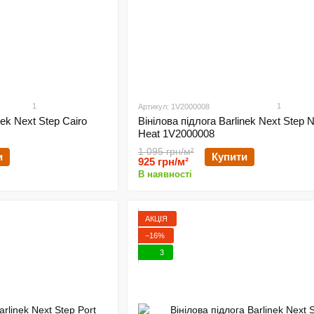
1
1
Артикул: 1V2000008
nek Next Step Cairo
Вінілова підлога Barlinek Next Step 
Heat 1V2000008
1 095 грн/м²
и
Купити
925 грн/м²
В наявності
АКЦІЯ
−16%
3