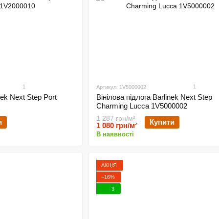
1
1
Артикул: 1V5000002
nek Next Step Port
Вінілова підлога Barlinek Next Step
Charming Lucca 1V5000002
1 287 грн/м²
и
Купити
1 080 грн/м²
В наявності
АКЦІЯ
−16%
3