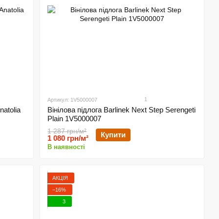
1
Артикул: 1V5000007
natolia
Вінілова підлога Barlinek Next Step Serengeti
Plain 1V5000007
1 287 грн/м²
Купити
1 080 грн/м²
В наявності
АКЦІЯ
−16%
3