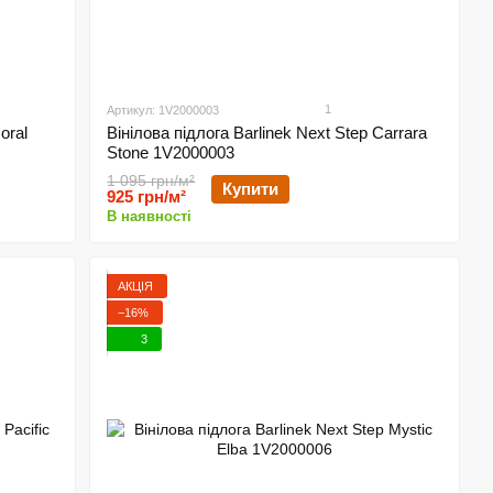
1
Артикул: 1V2000003
oral
Вінілова підлога Barlinek Next Step Carrara
Stone 1V2000003
1 095 грн/м²
Купити
925 грн/м²
В наявності
АКЦІЯ
−16%
3