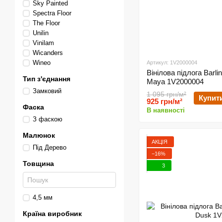
Sky Painted
Spectra Floor
The Floor
Unilin
Vinilam
Wicanders
Wineo
Артикул: 1V2000004
Вінілова підлога Barli
Тип з'єднання
Maya 1V2000004
Замковий
1 095 грн/м²
Купит
925 грн/м²
Фаска
В наявності
З фаскою
Малюнок
АКЦІЯ
Під Дерево
−16%
Товщина
3
4,5 мм
Країна виробник