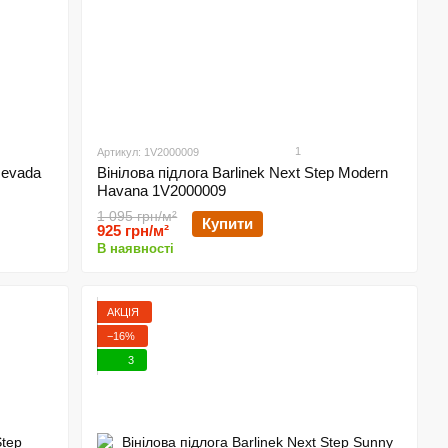
1
Артикул: 1V2000009
Nevada
Вінілова підлога Barlinek Next Step Modern
Havana 1V2000009
1 095 грн/м²
Купити
925 грн/м²
В наявності
АКЦІЯ
−16%
3