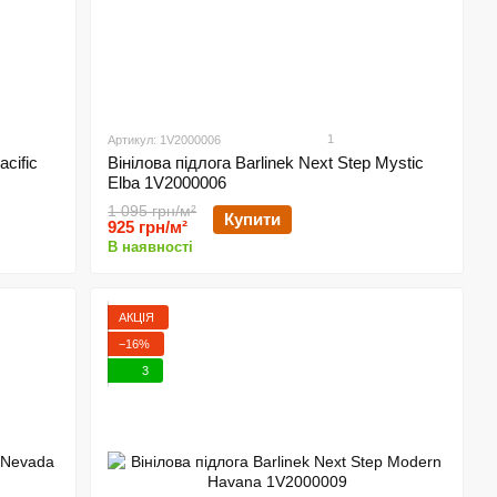
1
Артикул: 1V2000006
acific
Вінілова підлога Barlinek Next Step Mystic
Elba 1V2000006
1 095 грн/м²
Купити
925 грн/м²
В наявності
АКЦІЯ
−16%
3