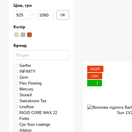
Ціна, грн
Від Ціна, грн
До Ціна, грн
ОК
Колір
Бренд
Gerflor
АКЦІЯ
INFINITY
−16%
Zenn
Flex Flooring
3
Mercury
StoneX
Swisskrono Tex
Linofloor
RIGID CORE MAX 22
Forbo
Сpc floor coatings
Arbiton