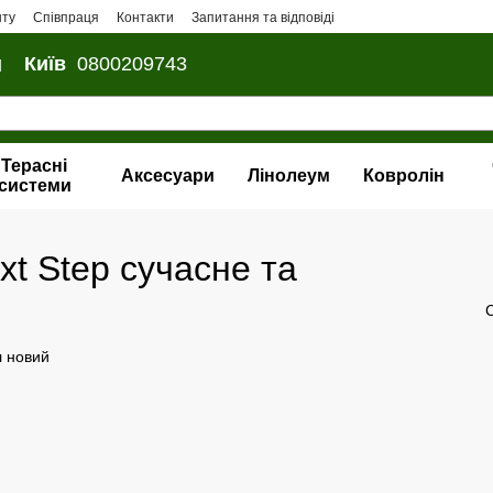
нту
Співпраця
Контакти
Запитання та відповіді
и
Київ
0800209743
Терасні
Аксесуари
Лінолеум
Ковролін
системи
ext Step сучасне та