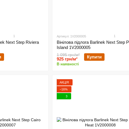
1
1
Артикул: 1V2000005
nek Next Step Riviera
Вінілова підлога Barlinek Next Step P
Island 1V2000005
1 095 грн/м²
и
Купити
925 грн/м²
В наявності
АКЦІЯ
−16%
3