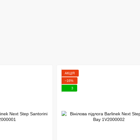
АКЦІЯ
−16%
3