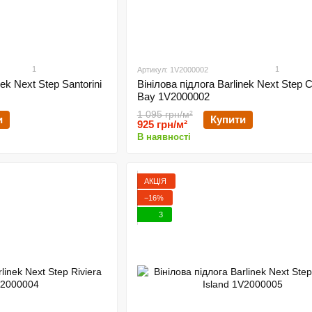
1
1
Артикул: 1V2000002
nek Next Step Santorini
Вінілова підлога Barlinek Next Step C
Bay 1V2000002
1 095 грн/м²
и
Купити
925 грн/м²
В наявності
АКЦІЯ
−16%
3