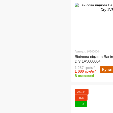
Артикул: 1V5000004
Вінілова підлога Barli
Dry 1V5000004
1 287 грн/м²
Купит
1 080 грн/м²
В наявності
АКЦІЯ
−16%
3