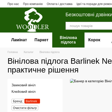
Перейти до основного контенту
Про нас
Про компанію
Оплата і доставка
Ідеї та поради для ремо
Безкоштовні дзвінк
Вінілова
Ламінат
Паркет
Корок
пiдлога
Головна
Каталог
Вінілова пiдлога
Вінілова підлога Barlinek N
практичне рішення
Замковий вініл
Клейовий вініл
Бренд:
Barlinek
Очистити фільтр