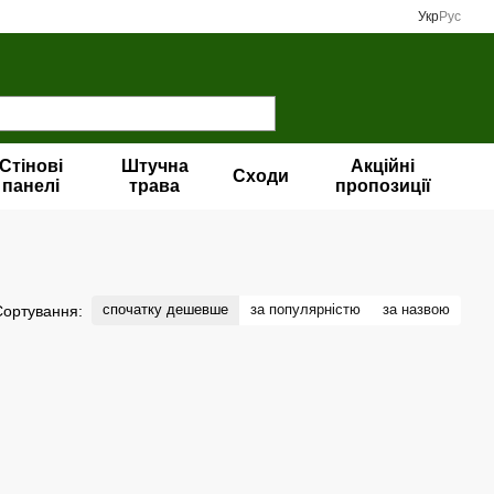
Укр
Рус
Стінові
Штучна
Акційні
Сходи
панелі
трава
пропозиції
спочатку дешевше
за популярністю
за назвою
Сортування: