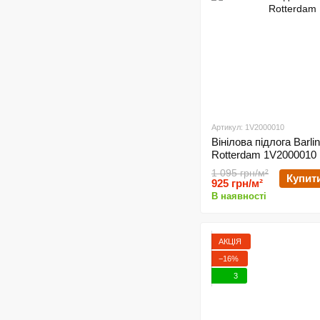
Артикул: 1V2000010
Вінілова підлога Barli
Rotterdam 1V2000010
1 095 грн/м²
Купит
925 грн/м²
В наявності
АКЦІЯ
−16%
3