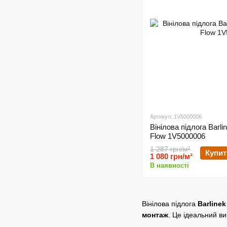
Артикул: 1V5000006
Вінілова підлога Barli
Flow 1V5000006
1 287 грн/м²
Купит
1 080 грн/м²
В наявності
Вінілова підлога
Barlinek
монтаж
. Це ідеальний в