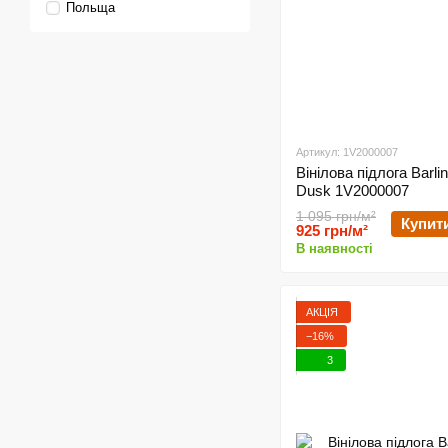
Польща
Артикул: 1V2000007
Вінілова підлога Barli
Dusk 1V2000007
1 095 грн/м²
Купит
925 грн/м²
В наявності
АКЦІЯ
−16%
3