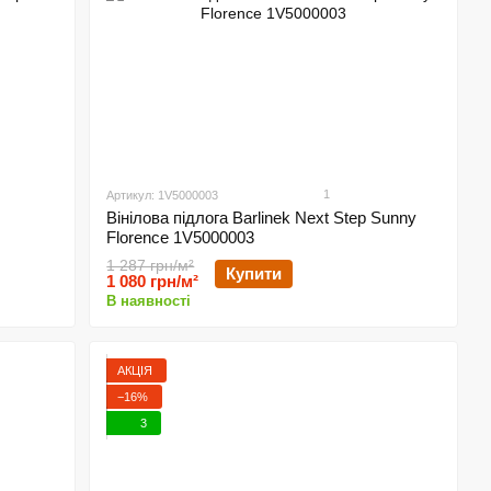
1
Артикул: 1V5000003
Вінілова підлога Barlinek Next Step Sunny
Florence 1V5000003
1 287 грн/м²
Купити
1 080 грн/м²
В наявності
АКЦІЯ
−16%
3