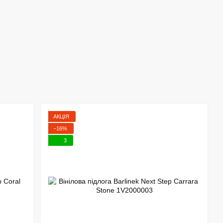
АКЦІЯ
−16%
3