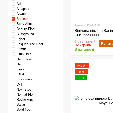
Ado
Alsapan
Atwood
Barlinek
Berry Alloc
Артикул: 1V2000001
Beauty Floor
Вінілова підлога Barli
Blissground
Sun 1V2000001
Egger
1 095 грн/м²
Купит
Falquon The Floor
925 грн/м²
Firmfit
В наявності
Grun Holz
Hard Floor
Haro
АКЦІЯ
Grabo
−16%
IDEAL
3
Kronostep
LVT
Next Step
Nomad Flo
Rocko Vinyl
Salag
Solid floor