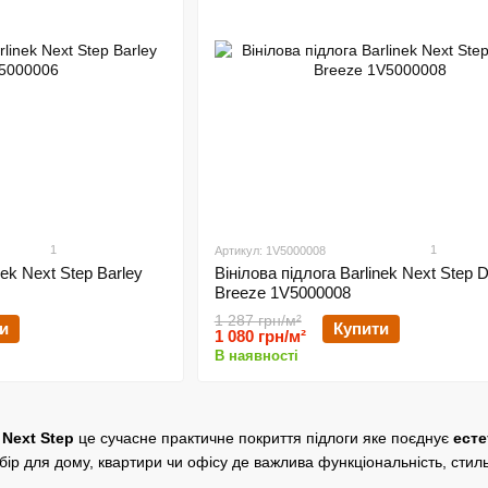
1
1
Артикул: 1V5000008
nek Next Step Barley
Вінілова підлога Barlinek Next Step 
Breeze 1V5000008
1 287 грн/м²
и
Купити
1 080 грн/м²
В наявності
 Next Step
це сучасне практичне покриття підлоги яке поєднує
есте
ибір для дому, квартири чи офісу де важлива функціональність, стил