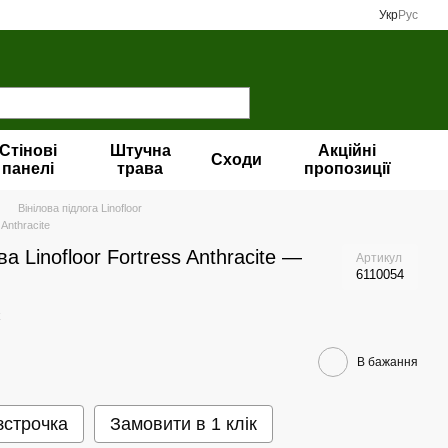
Укр
Рус
Стінові
Штучна
Акційні
Сходи
панелі
трава
пропозиції
Вінілова пiдлога Linofloor
 Anthracite
а Linofloor Fortress Anthracite —
Артикул
6110054
В бажання
зстрочка
Замовити в 1 клік