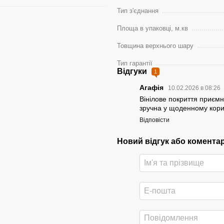
Тип з'єднання
Площа в упаковці, м.кв
Товщина верхнього шару
Тип гарантії
Відгуки
1
Агафія
10.02.2026 в 08:26
Вінілове покриття приємно
зручна у щоденному кори
Відповісти
Новий відгук або комента