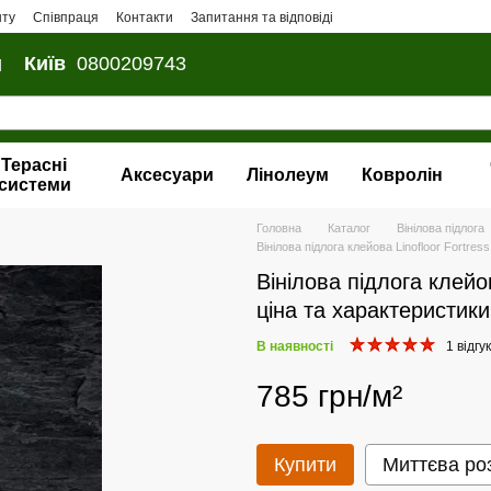
нту
Співпраця
Контакти
Запитання та відповіді
и
Київ
0800209743
Терасні
Аксесуари
Лінолеум
Ковролін
системи
Головна
Каталог
Вінілова пiдлога
Вінілова підлога клейова Linofloor Fortress
Вінілова підлога клейов
ціна та характеристики
В наявності
1 відгук
785 грн/м²
Купити
Миттєва ро