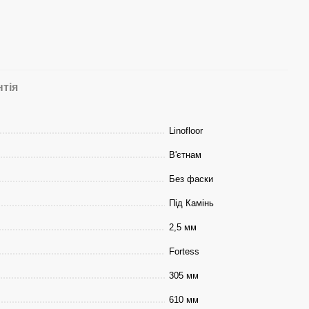
нтія
Linofloor
В'єтнам
Без фаски
Під Камінь
2,5 мм
Fortess
305 мм
610 мм