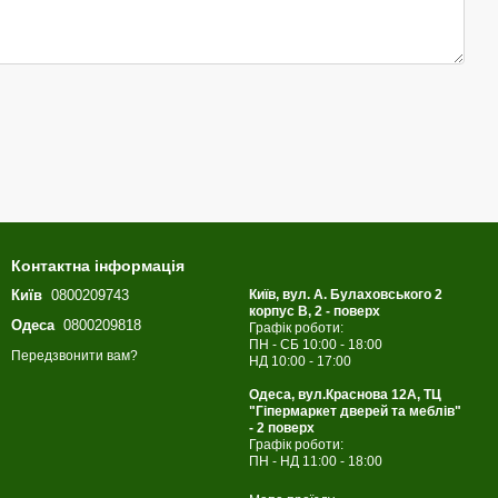
Контактна інформація
Київ
0800209743
Київ, вул. А. Булаховського 2
корпус B, 2 - поверх
Одеса
0800209818
Графік роботи:
ПН - СБ 10:00 - 18:00
Передзвонити вам?
НД 10:00 - 17:00
Одеса, вул.Краснова 12А, ТЦ
"Гіпермаркет дверей та меблів"
- 2 поверх
Графік роботи:
ПН - НД 11:00 - 18:00