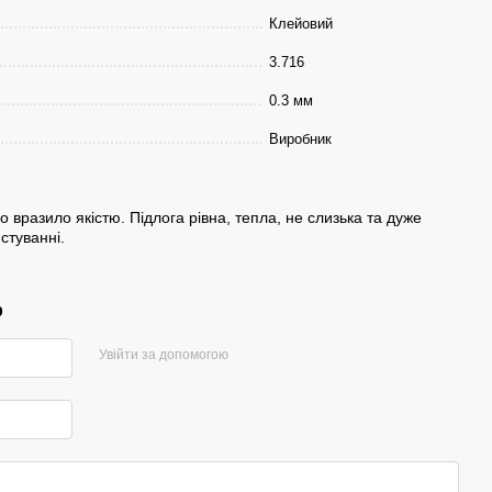
Клейовий
3.716
0.3 мм
Виробник
 вразило якістю. Підлога рівна, тепла, не слизька та дуже
стуванні.
р
Увійти за допомогою