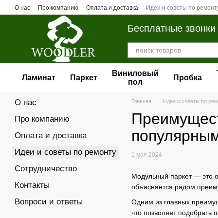
Перейти к основному контенту
О нас
Про компанию
Оплата и доставка
Идеи и советы по ремонт
Бесплатные звонки
Виниловый
Ламинат
Паркет
Пробка
пол
О нас
Главная
Идеи и советы по ре
Преимущест
Про компанию
популярным
Оплата и доставка
Идеи и советы по ремонту
1 мая 2024
Сотрудничество
Модульный паркет — это о
Контакты
объясняется рядом преиму
Вопроси и ответы
Одним из главных преимуще
что позволяет подобрать 