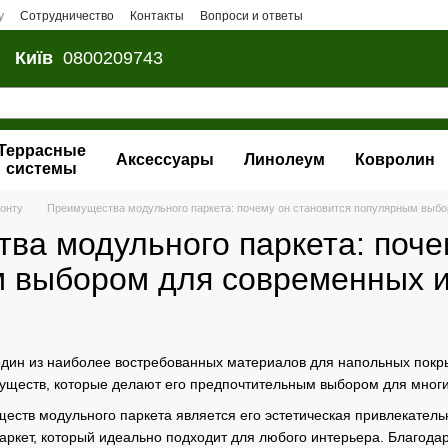
у
Сотрудничество
Контакты
Вопроси и ответы
Київ
0800209743
Террасные
Аксессуары
Линолеум
Ковролин
системы
монту
Преимущества модульного паркета: почему он становится популярным выб
ва модульного паркета: поче
 выбором для современных 
дин из наиболее востребованных материалов для напольных покры
ществ, которые делают его предпочтительным выбором для многи
ств модульного паркета является его эстетическая привлекательн
паркет, который идеально подходит для любого интерьера. Благод