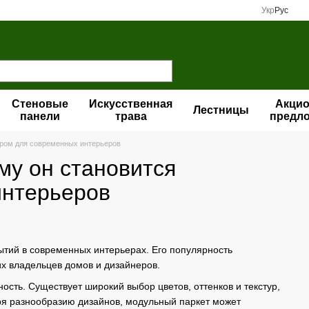
Укр
Рус
Стеновые
Искусственная
Акци
Лестницы
панели
трава
предл
ором для современных интерьеров
му он становится
интерьеров
тий в современных интерьерах. Его популярность
х владельцев домов и дизайнеров.
ость. Существует широкий выбор цветов, оттенков и текстур,
аря разнообразию дизайнов, модульный паркет может