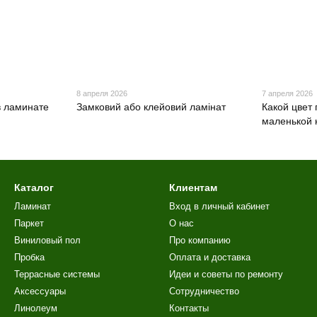
8 апреля 2026
7 апреля 2026
в ламинате
Замковий або клейовий ламінат
Какой цвет
маленькой 
Каталог
Клиентам
Ламинат
Вход в личный кабинет
Паркет
О нас
Виниловый пол
Про компанию
Пробка
Оплата и доставка
Террасные системы
Идеи и советы по ремонту
Аксессуары
Сотрудничество
Линолеум
Контакты