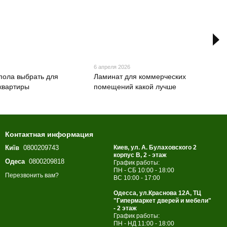
6 апреля 2026
 пола выбрать для
Ламинат для коммерческих
квартиры
помещений какой лучше
Контактная информация
Київ
0800209743
Киев, ул. А. Булаховского 2
корпус B, 2 - этаж
Одеса
0800209818
График работы:
ПН - СБ 10:00 - 18:00
Перезвонить вам?
ВС 10:00 - 17:00
Одесса, ул.Краснова 12А, ТЦ
"Гипермаркет дверей и мебели"
- 2 этаж
График работы:
ПН - НД 11:00 - 18:00