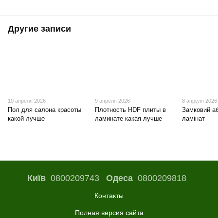
Другие записи
10 апреля 2026
9 апреля 2026
8 апреля 2026
Пол для салона красоты
Плотность HDF плиты в
Замковий а
какой лучше
ламинате какая лучше
ламінат
Київ
0800209743
Одеса
0800209818
Контакты
Полная версия сайта