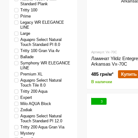
Standard Plank
Tritty 100
Prime
Legacy WR ELEGANCE
LINE
Large
Aquapro Select Natural
Touch Standard Pl 8.0
Tritty 100 Gran Via 4v
Артикул: Vx-70C
Ballade
Ламинат Yildiz Entegre
Symphony WR ELEGANCE
Arkansas Vx-70C
LINE
485 грн/м²
Купить
Premium XL
Aquapro Select Natural
В наличии
Touch Tile 8.0
Tritty 200 Aqua
Expert
3
Milo AQUA Block
Zodiak
Aquapro Select Natural
Touch Standard Pl 12.0
Tritty 200 Aqua Gran Via
Mystery