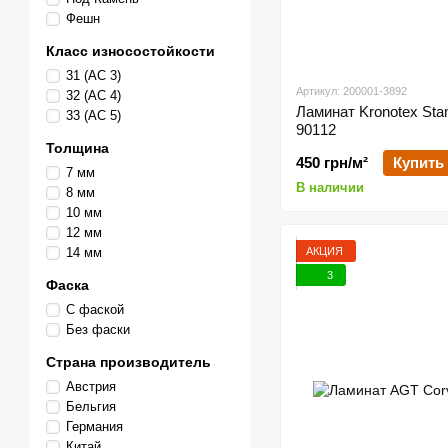
Фешн
Класс износостойкости
31 (АС 3)
Артикул: 200001-3892
32 (АС 4)
Ламинат Kronotex Stan
33 (АС 5)
90112
Толщина
450 грн/м²
Купить
7 мм
В наличии
8 мм
10 мм
12 мм
АКЦИЯ
14 мм
3
Фаска
С фаской
Без фаски
Страна производитель
Австрия
Бельгия
Германия
Китай