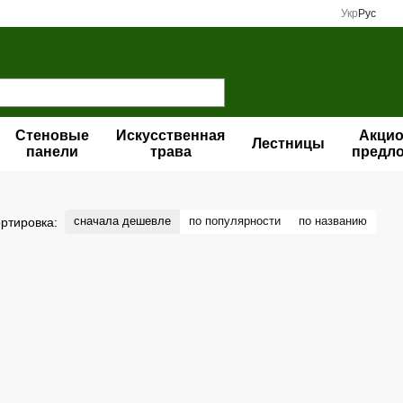
Укр
Рус
Стеновые
Искусственная
Акци
Лестницы
панели
трава
предл
сначала дешевле
по популярности
по названию
ртировка: