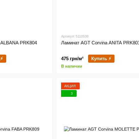
Артикул: 5110538
a ALBANA PRK804
Ламинат AGT Corvina ANITA PRK80
 ⚡
475 грн/м²
Купить ⚡
В наличии
АКЦИЯ
3