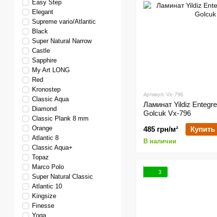
Easy Step
Elegant
Supreme vario/Atlantic
Black
Super Natural Narrow
Castle
Sapphire
My Art LONG
Red
Kronostep
Артикул: Vx-796
Classic Aqua
Ламинат Yildiz Entegre
Diamond
Golcuk Vx-796
Classic Plank 8 mm
Orange
485 грн/м²
Купить
Atlantic 8
В наличии
Classic Aqua+
Topaz
Marco Polo
3
Super Natural Classic
Atlantic 10
Kingsize
Finesse
Yoga