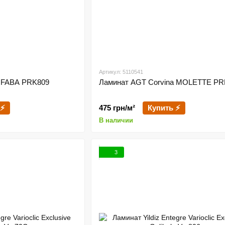
Артикул: 5110541
a FABA PRK809
Ламинат AGT Corvina MOLETTE PR
 ⚡
475 грн/м²
Купить ⚡
В наличии
3