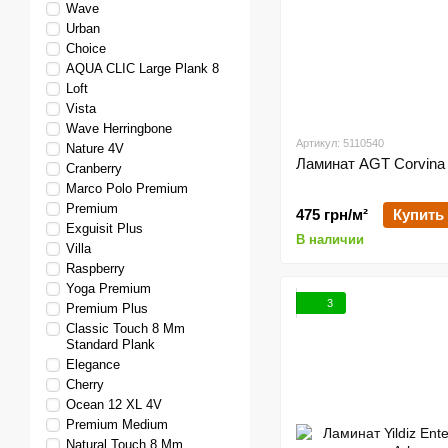
Wave
Urban
Choice
AQUA CLIC Large Plank 8
Loft
Vista
Wave Herringbone
Артикул: 5110540
Nature 4V
Ламинат AGT Corvin
Cranberry
Marco Polo Premium
Premium
475 грн/м²
Купить
Exguisit Plus
В наличии
Villa
Raspberry
Yoga Premium
3
Premium Plus
Classic Touch 8 Mm
Standard Plank
Elegance
Cherry
Ocean 12 XL 4V
Premium Medium
Natural Touch 8 Mm