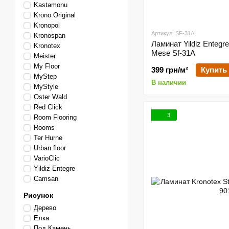
Kastamonu
Krono Original
Kronopol
Артикул: SF-31A
Kronospan
Ламинат Yildiz Entegre
Kronotex
Mese Sf-31A
Meister
My Floor
399 грн/м²
Купить
MyStep
В наличии
MyStyle
Oster Wald
Red Click
3
Room Flooring
Rooms
Ter Hurne
Urban floor
VarioClic
Yildiz Entegre
Сamsan
Рисунок
Дерево
Елка
Под Камень