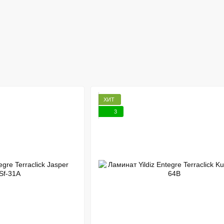
ХИТ
3