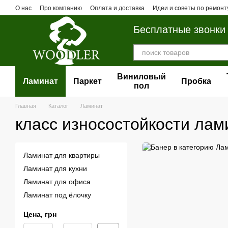
Перейти к основному контенту
О нас
Про компанию
Оплата и доставка
Идеи и советы по ремонт
Бесплатные звонки
Виниловый
Ламинат
Паркет
Пробка
пол
Главная
Каталог
Ламинат
класс износостойкости лам
Ламинат для квартиры
Ламинат для кухни
Ламинат для офиса
Ламинат под ёлочку
Цена, грн
От Цена, грн
До Цена, грн