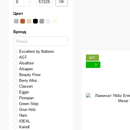
OK
Цвет
Бренд
Excellent by Balterio
AGT
ХИТ
Alsafloor
3
Alsapan
Beauty Floor
Berry Alloc
Classen
Egger
Floorpan
Green Step
Grun Holz
Haro
IDEAL
Kaindl