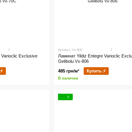
1
1
Артикул: Vx-806
 Varioclic Exclusive
Ламинат Yildiz Entegre Varioclic Excl
Gelibolu Vx-806
 ⚡
485 грн/м²
Купить ⚡
В наличии
3