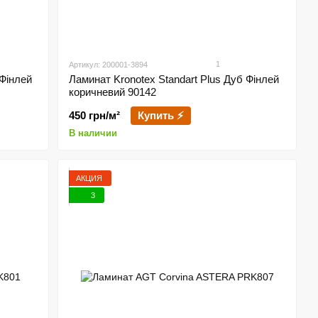
1
Артикул: 200001-3894
 Фінлей
Ламинат Kronotex Standart Plus Дуб Фінлей
коричневий 90142
450 грн/м²
Купить ⚡
В наличии
АКЦИЯ
3