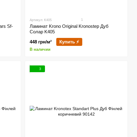
1
Артикул: K405
ars Sf-
Ламинат Krono Original Kronostep Дуб
Солар K405
448 грн/м²
Купить ⚡
В наличии
3