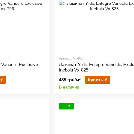
1
1
Артикул: Vx-825
 Varioclic Exclusive
Ламинат Yildiz Entegre Varioclic Excl
Inebolu Vx-825
 ⚡
485 грн/м²
Купить ⚡
В наличии
3