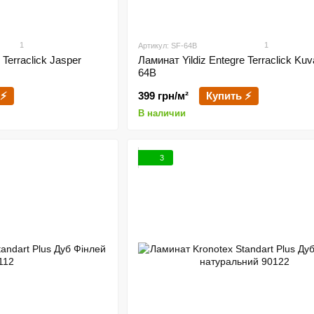
1
1
Артикул: SF-64B
 Terraclick Jasper
Ламинат Yildiz Entegre Terraclick Kuv
64B
 ⚡
399 грн/м²
Купить ⚡
В наличии
3