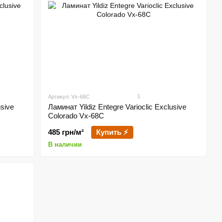
1
Артикул: Vx-68C
usive
Ламинат Yildiz Entegre Varioclic Exclusive
Сolorado Vx-68C
485 грн/м²
Купить ⚡
В наличии