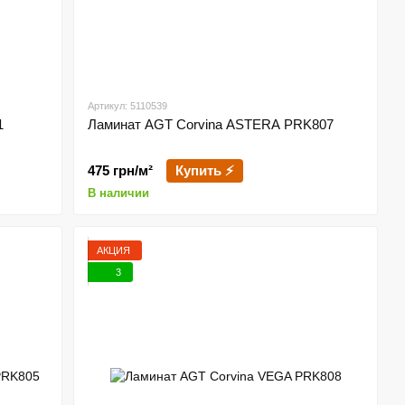
Артикул: 5110539
1
Ламинат AGT Corvina ASTERA PRK807
475 грн/м²
Купить ⚡
В наличии
АКЦИЯ
3