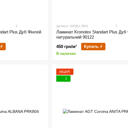
1
1
Артикул: 200001-3893
dart Plus Дуб Фінлей
Ламинат Kronotex Standart Plus Дуб
натуральний 90122
 ⚡
450 грн/м²
Купить ⚡
В наличии
АКЦИЯ
3