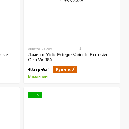
1
Артикул: Vx-38A
usive
Ламинат Yildiz Entegre Varioclic Exclusive
Giza Vx-38A
485 грн/м²
Купить ⚡
В наличии
3