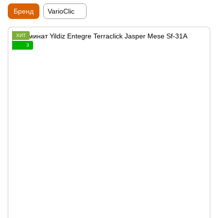
Бренд
VarioClic
ХИТ
3