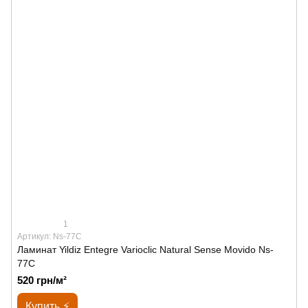
1
Артикул: Ns-77C
Ламинат Yildiz Entegre Varioclic Natural Sense Movido Ns-
77C
520 грн/м²
Купить ⚡