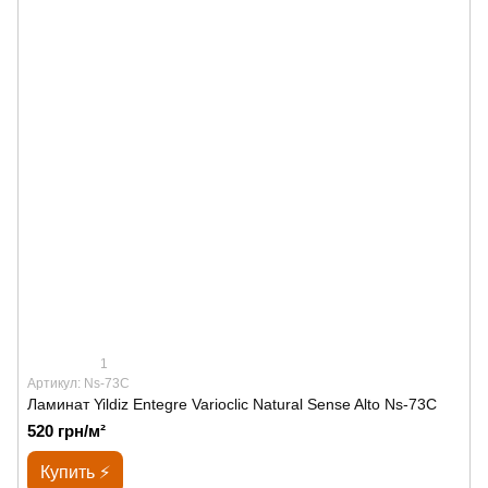
1
Артикул: Ns-73C
Ламинат Yildiz Entegre Varioclic Natural Sense Alto Ns-73C
520 грн/м²
Купить ⚡