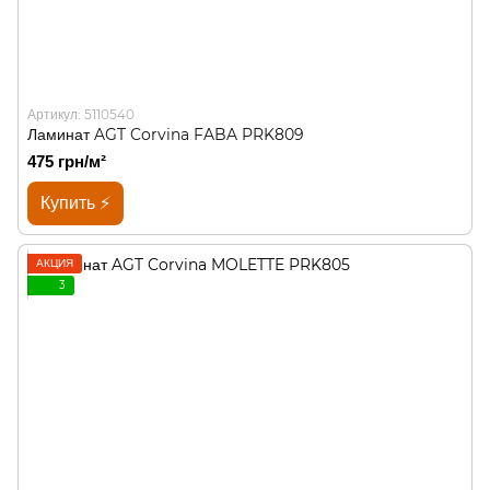
Артикул: 5110540
Ламинат AGT Corvina FABA PRK809
475 грн/м²
Купить ⚡
АКЦИЯ
3