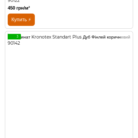
90122
450 грн/м²
Купить ⚡
3