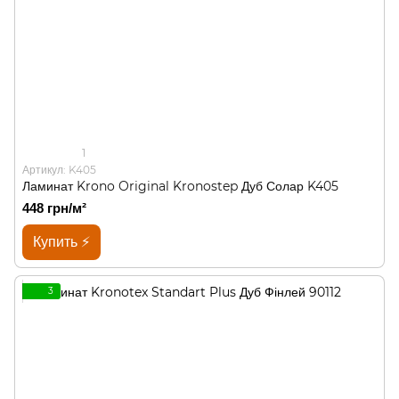
1
Артикул: K405
Ламинат Krono Original Kronostep Дуб Солар K405
448 грн/м²
Купить ⚡
3