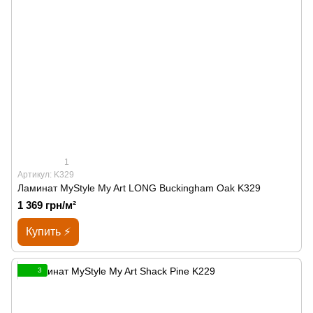
1
Артикул: K329
Ламинат MyStyle My Art LONG Buckingham Oak K329
1 369 грн/м²
Купить ⚡
3