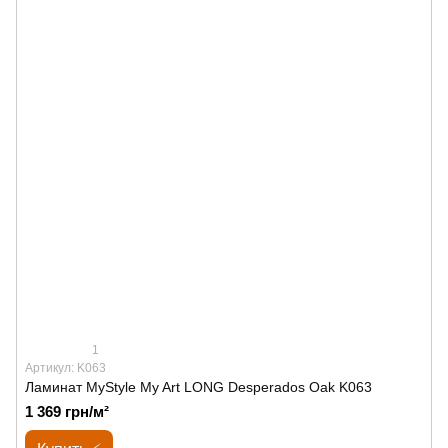
1
Артикул: K063
Ламинат MyStyle My Art LONG Desperados Oak K063
1 369 грн/м²