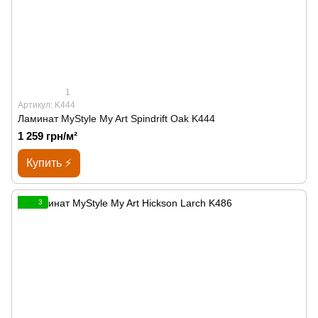
1
Артикул: K444
Ламинат MyStyle My Art Spindrift Oak K444
1 259 грн/м²
Купить ⚡
3