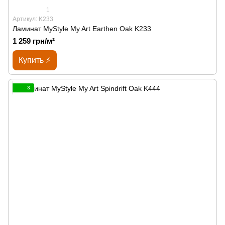
1
Артикул: K233
Ламинат MyStyle My Art Earthen Oak K233
1 259 грн/м²
Купить ⚡
3