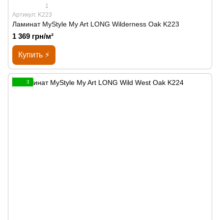
1
Артикул: K223
Ламинат MyStyle My Art LONG Wilderness Oak K223
1 369 грн/м²
Купить ⚡
3