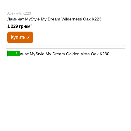
1
Артикул: K223
Ламинат MyStyle My Dream Wilderness Oak K223
1 229 грн/м²
Купить ⚡
3