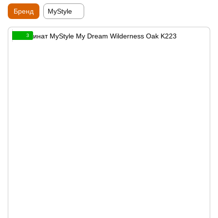
Бренд
MyStyle
3