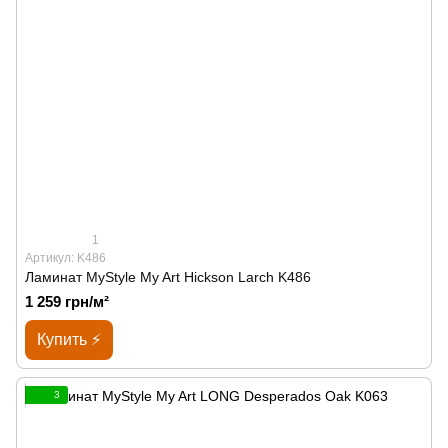
1
Артикул: K486
Ламинат MyStyle My Art Hickson Larch K486
1 259 грн/м²
Купить ⚡
3