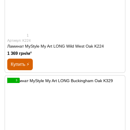
1
Артикул: K224
Ламинат MyStyle My Art LONG Wild West Oak K224
1 369 грн/м²
Купить ⚡
3