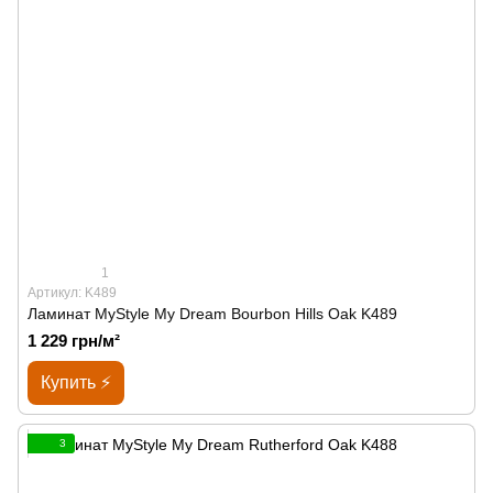
1
Артикул: K489
Ламинат MyStyle My Dream Bourbon Hills Oak K489
1 229 грн/м²
Купить ⚡
3