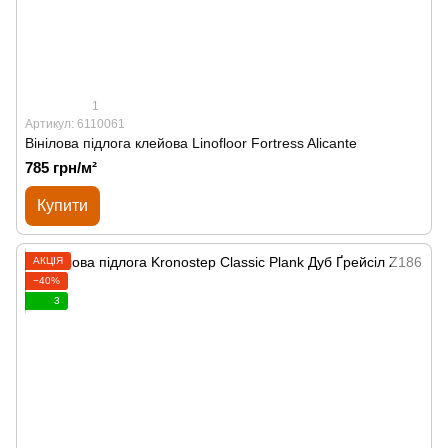
1
Артикул: 6110061
Вінілова підлога клейова Linofloor Fortress Alicante
785 грн/м²
Купити
АКЦІЯ
−40%
3