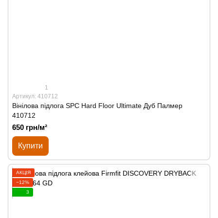
1
Артикул: 410712
Вінілова підлога SPС Hard Floor Ultimate Дуб Палмер
410712
650 грн/м²
Купити
АКЦІЯ
−12%
3