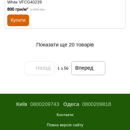
White VFCG40239
800 грн/м²
1 045 грн
Купити
Показати ще 20 товарів
Назад
Вперед
1
з 56
Київ
0800209743
Одеса
0800209818
Контакти
Повна версія сайту