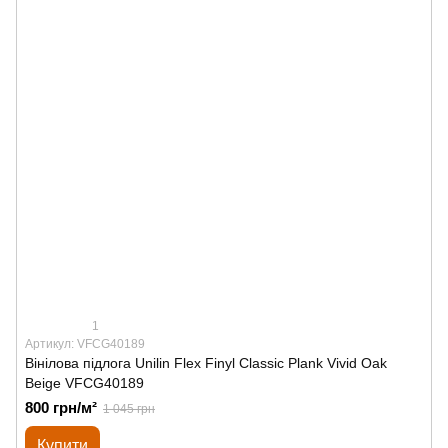
1
Артикул: VFCG40189
Вінілова підлога Unilin Flex Finyl Classic Plank Vivid Oak
Beige VFCG40189
800 грн/м²
1 045 грн
Купити