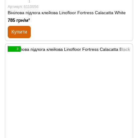
1
Артикул: 6110056
Вінілова підлога клейова Linofloor Fortress Calacatta White
785 грн/м²
Купити
3