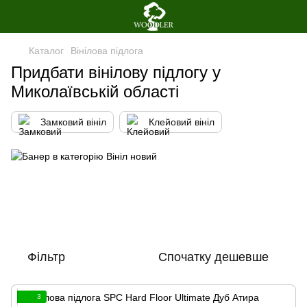
Каталог
Вінілова пiдлога
Придбати вінілову підлогу у
Миколаївській області
Замковий вініл
Клейовий вініл
Фільтр
Спочатку дешевше
3