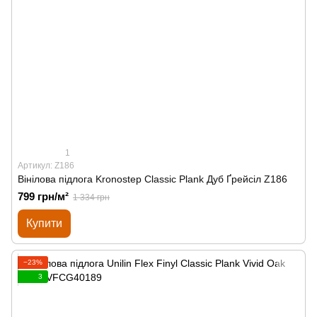
1
Артикул: Z186
Вінілова підлога Kronostep Classic Plank Дуб Ґрейсіл Z186
799 грн/м²
1 334 грн
Купити
−23%
3