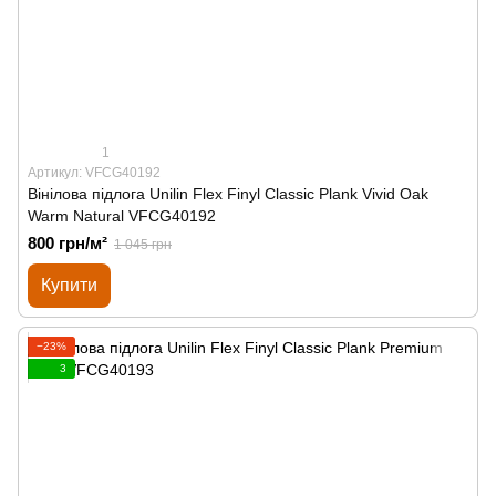
1
Артикул: VFCG40192
Вінілова підлога Unilin Flex Finyl Classic Plank Vivid Oak
Warm Natural VFCG40192
800 грн/м²
1 045 грн
Купити
−23%
3