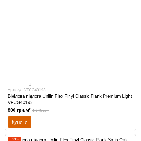
1
Артикул: VFCG40193
Вінілова підлога Unilin Flex Finyl Classic Plank Premium Light
VFCG40193
800 грн/м²
1 045 грн
Купити
−23%