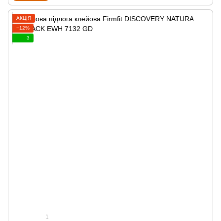
АКЦІЯ
−12%
3
1