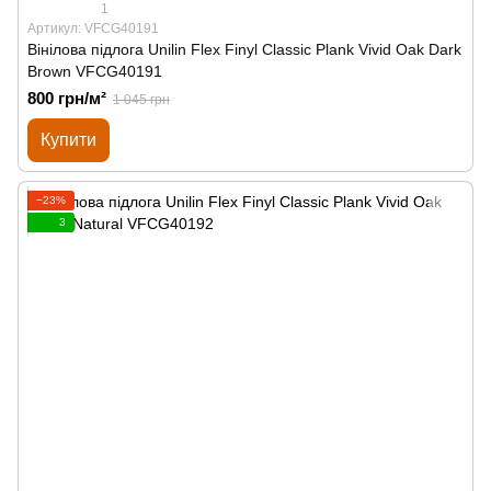
1
Артикул: VFCG40191
Вінілова підлога Unilin Flex Finyl Classic Plank Vivid Oak Dark
Brown VFCG40191
800 грн/м²
1 045 грн
Купити
−23%
3