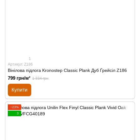
1
Артикул: Z186
Вінілова підлога Kronostep Classic Plank Дуб Ґрейсіл Z186
799 грн/м²
1 334 грн
Купити
−23%
3