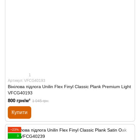
1
Артикул: VFCG40193
Вінілова підлога Unilin Flex Finyl Classic Plank Premium Light
VFCG40193
800 грн/м²
1 045 грн
Купити
−23%
3