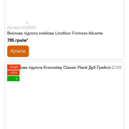
1
Артикул: 6110061
Вінілова підлога клейова Linofloor Fortress Alicante
785 грн/м²
Купити
АКЦІЯ
−40%
3