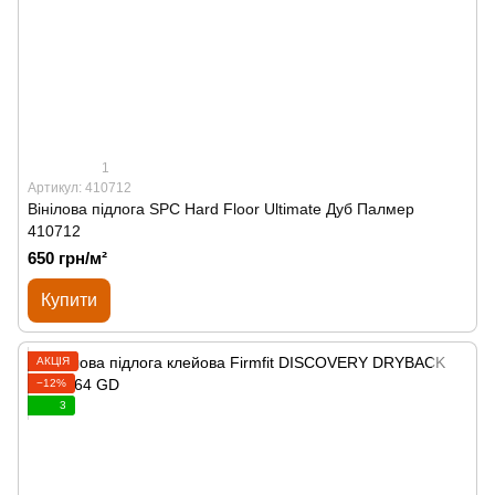
1
Артикул: 410712
Вінілова підлога SPС Hard Floor Ultimate Дуб Палмер
410712
650 грн/м²
Купити
АКЦІЯ
−12%
3