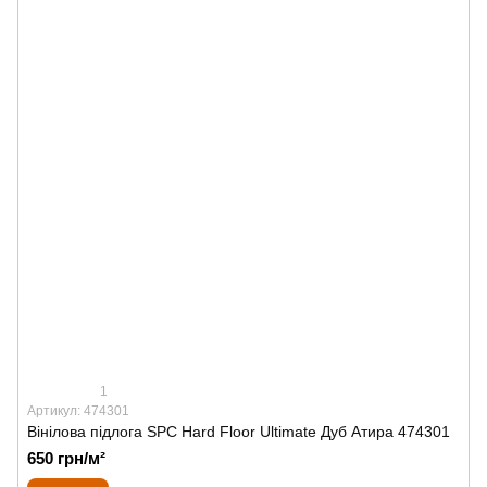
1
Артикул: 474301
Вінілова підлога SPС Hard Floor Ultimate Дуб Атира 474301
650 грн/м²