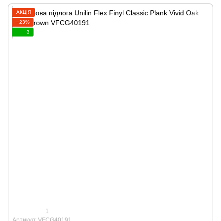
АКЦІЯ
−23%
3
1
Артикул: VFCG40191