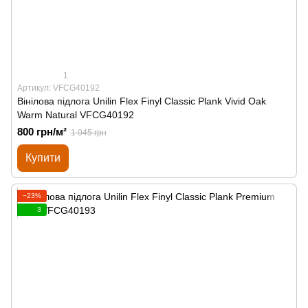
1
Артикул: VFCG40192
Вінілова підлога Unilin Flex Finyl Classic Plank Vivid Oak
Warm Natural VFCG40192
800 грн/м²
1 045 грн
Купити
−23%
3