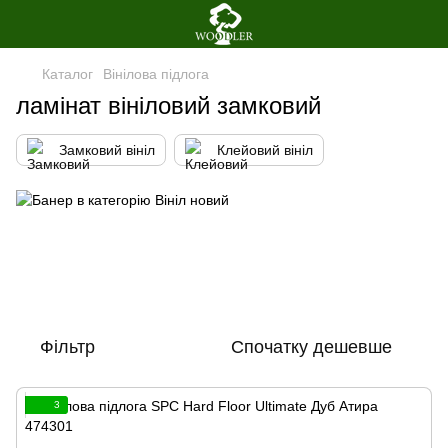
Каталог
Вінілова пiдлога
ламінат вініловий замковий
Замковий вініл
Клейовий вініл
Фільтр
Спочатку дешевше
3