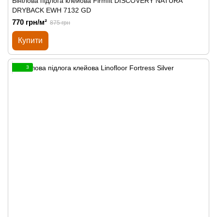
Вінілова підлога клейова Firmfit DISCOVERY NATURA
DRYBACK EWH 7132 GD
770 грн/м²
875 грн
Купити
3