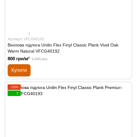
1
Артикул: VFCG40192
Вінілова підлога Unilin Flex Finyl Classic Plank Vivid Oak
Warm Natural VFCG40192
800 грн/м²
1 045 грн
Купити
−23%
3