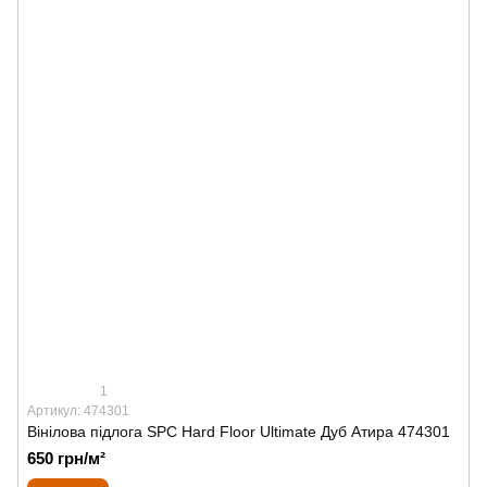
1
Артикул: 474301
Вінілова підлога SPС Hard Floor Ultimate Дуб Атира 474301
650 грн/м²