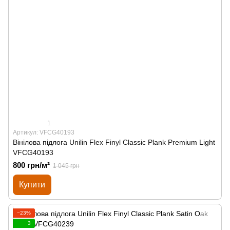
1
Артикул: VFCG40193
Вінілова підлога Unilin Flex Finyl Classic Plank Premium Light
VFCG40193
800 грн/м²
1 045 грн
Купити
−23%
3