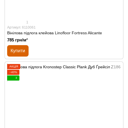
1
Артикул: 6110061
Вінілова підлога клейова Linofloor Fortress Alicante
785 грн/м²
Купити
АКЦІЯ
−40%
3