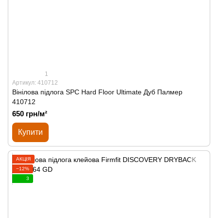
1
Артикул: 410712
Вінілова підлога SPС Hard Floor Ultimate Дуб Палмер
410712
650 грн/м²
Купити
АКЦІЯ
−12%
3