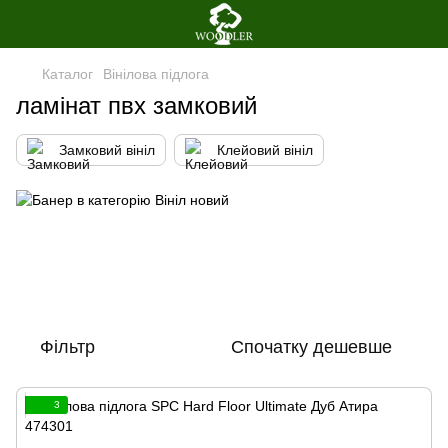
Каталог
Вінілова пiдлога
ламінат пвх замковий
Замковий вініл
Клейовий вініл
Фільтр
Спочатку дешевше
3