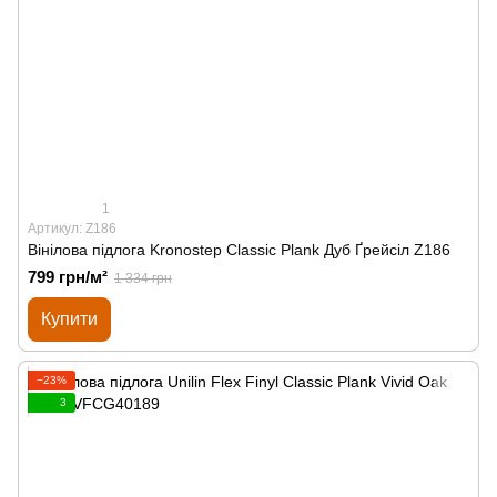
1
Артикул: Z186
Вінілова підлога Kronostep Classic Plank Дуб Ґрейсіл Z186
799 грн/м²
1 334 грн
Купити
−23%
3