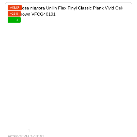
АКЦІЯ
−23%
3
1
Артикул: VFCG40191