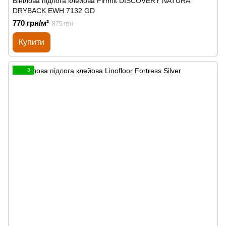
Вінілова підлога клейова Firmfit DISCOVERY NATURA
DRYBACK EWH 7132 GD
770 грн/м²
875 грн
Купити
3