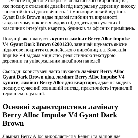
— сучасне підлогове покриття бельгійського виробництва,
яке поєднує стильний дизайн під натуральну деревину, високу
зносостійкість і довговічність. Темно-коричневий відтінок
Gyant Dark Brown надає підлозі глибини та виразності,
завдяки чому покриття чудово підходить для сучасних і
класичних інтер’єрів квартир, будинків та офісних приміщень.
Покупці, які планують
купити ламінат Berry Alloc Impulse
V4 Gyant Dark Brown 62001230
, зазвичай шукають якісне
підлогове покриття європейського виробництва. Колекція
Impulse V4 відома міцністю, реалістичною текстурою
деревини та універсальним дизайном панелей.
Сьогодні користувачі часто шукають
ламінат Berry Alloc
Gyant Dark Brown ціна
,
ламінат Berry Alloc Impulse V4
купити
,
ламінат Berry Alloc для квартири
, адже ця модель
поєднує сучасний зовнішній вигляд, практичність і тривалий
термін експлуатації.
Основні характеристики ламінату
Berry Alloc Impulse V4 Gyant Dark
Brown
Ламінат Berry Alloc виробляється у Бельгії та відповідає