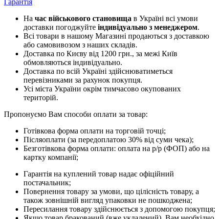
Гарантія
На
час військового становища
в Україні всі умови
доставки погоджуйте
індивідуально з менеджером
.
Всі товари в нашому Магазині продаються з доставкою
або самовивозом з наших складів.
Доставка по Києву від 1200 грн., за межі Київ
обмовляються індивідуально.
Доставка по всій Україні здійснюватиметься
перевізниками за рахунок покупця.
Усі міста України окрім тимчасово окупованих
територій.
Пропонуємо Вам способи оплати за товар:
Готівкова форма оплати на торговій точці;
Післяоплати (за передоплатою 30% від суми чека);
Безготівкова форма оплати: оплата на р/р (ФОП) або на
картку компанії;
Гарантія на куплений товар надає офіційний
постачальник;
Повернення товару за умови, що цілісність товару, а
також зовнішній вигляд упаковки не пошкоджена;
Пересилання товару здійснюється з допомогою покупця;
Якщо товар бракований (вже укладений), Вам необхідно