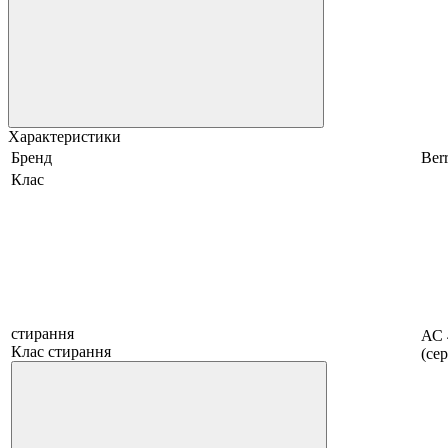
Характеристики
Бренд
Berr
Клас
стирання
АС 
Клас стирання
(се