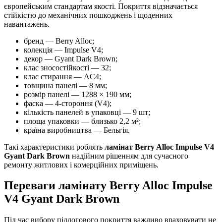
європейським стандартам якості. Покриття відзначається
стійкістю до механічних пошкоджень і щоденних
навантажень.
бренд — Berry Alloc;
колекція — Impulse V4;
декор — Gyant Dark Brown;
клас зносостійкості — 32;
клас стирання — AC4;
товщина панелі — 8 мм;
розмір панелі — 1288 × 190 мм;
фаска — 4-стороння (V4);
кількість панелей в упаковці — 9 шт;
площа упаковки — близько 2,2 м²;
країна виробництва — Бельгія.
Такі характеристики роблять
ламінат Berry Alloc Impulse V4
Gyant Dark Brown
надійним рішенням для сучасного
ремонту житлових і комерційних приміщень.
Переваги ламінату Berry Alloc Impulse
V4 Gyant Dark Brown
Під час вибору підлогового покриття важливо враховувати не